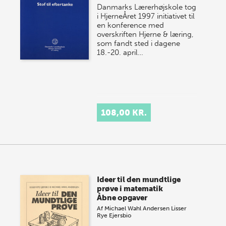
Danmarks Lærerhøjskole tog
i HjerneÅret 1997 initiativet til
en konference med
overskriften Hjerne & læring,
som fandt sted i dagene
18.-20. april…
108,00 KR.
Ideer til den mundtlige
prøve i matematik
Åbne opgaver
Af
Michael Wahl Andersen
Lisser
Rye Ejersbio