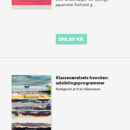
japanske forhold g…
298,00 KR.
Klasseværelsets hvordan:
udviklingsprogrammer
Redigeret af
Erik Håkonsson