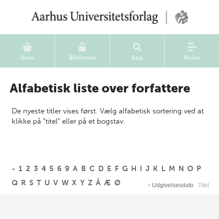
Kurv
Bibliotek
Søg
Menu
Alfabetisk liste over forfattere
De nyeste titler vises først. Vælg alfabetisk sortering ved at
klikke på "titel" eller på et bogstav.
-
1
2
3
4
5
6
9
A
B
C
D
E
F
G
H
I
J
K
L
M
N
O
P
Q
R
S
T
U
V
W
X
Y
Z
Å
Æ
Ø
↑
Udgivelsesdato
Titel