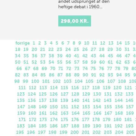
andet udsprunget af den
heftige debat i 1960…
298,00 KR.
forrige
1
2
3
4
5
6
7
8
9
10
11
12
13
14
15
1
18
19
20
21
22
23
24
25
26
27
28
29
30
31
3
34
35
36
37
38
39
40
41
42
43
44
45
46
47
4
50
51
52
53
54
55
56
57
58
59
60
61
62
63
6
66
67
68
69
70
71
72
73
74
75
76
77
78
79
8
82
83
84
85
86
87
88
89
90
91
92
93
94
95
9
98
99
100
101
102
103
104
105
106
107
108
10
111
112
113
114
115
116
117
118
119
120
121
123
124
125
126
127
128
129
130
131
132
133
135
136
137
138
139
140
141
142
143
144
145
147
148
149
150
151
152
153
154
155
156
157
159
160
161
162
163
164
165
166
167
168
169
171
172
173
174
175
176
177
178
179
180
181
183
184
185
186
187
188
189
190
191
192
193
195
196
197
198
199
200
201
202
203
204
205