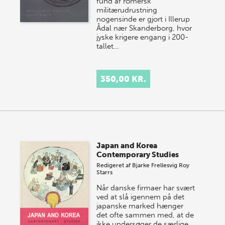
fund af romersk
militærudrustning
nogensinde er gjort i Illerup
Ådal nær Skanderborg, hvor
jyske krigere engang i 200-
tallet…
350,00 KR.
Japan and Korea
Contemporary Studies
Redigeret af
Bjarke Frellesvig
Roy
Starrs
Når danske firmaer har svært
ved at slå igennem på det
japanske marked hænger
det ofte sammen med, at de
ikke undersøger de særlige