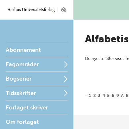
Alfabetis
Abonnement
De nyeste titler vises f
Fagområder
Bogserier
Tidsskrifter
-
1
2
3
4
5
6
9
A
B
Forlaget skriver
Om forlaget