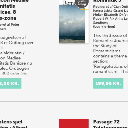
icon Mediae
Romantik 3
nitatis
Redigeret af
Cian Duf
Karina Lykke Grand
Lis
icae, 8
Møller
Elisabeth Oxfel
us-zona
Robert W. Rix
Anna Le
Sandberg
eret af
Peter
(bog + e-bog)
lsen
This third issue of
udgivelsen af
Romantik: Journal
 8 er Ordbog over
the Study of
sk
Romanticisms
lalderlatin /
contains a theme
con Mediae
section:
itatis Danicae nu
'Renegotiations of
let. Ordbogen
romanticism'. Thi
 800 sider (incl.
special theme bri
ed…
8,00 KR.
199,95 KR.
ntens sjæl
Passage 72
ier i Albert
Telefonnumm