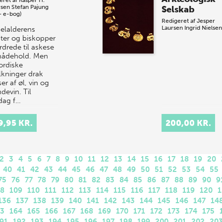
eret af
Kasper H.
sen
Stefan Pajung
Selskab
+ e-bog)
Redigeret af
Jesper
Laursen
Ingrid Nielsen
elalderens
ter og biskopper
rdrede til askese
ådehold. Men
ordiske
lkninger drak
r af øl, vin og
devin. Til
dag f…
9,95 KR.
200,00 KR.
2
3
4
5
6
7
8
9
10
11
12
13
14
15
16
17
18
19
20
40
41
42
43
44
45
46
47
48
49
50
51
52
53
54
55
75
76
77
78
79
80
81
82
83
84
85
86
87
88
89
90
9
08
109
110
111
112
113
114
115
116
117
118
119
120
1
136
137
138
139
140
141
142
143
144
145
146
147
14
63
164
165
166
167
168
169
170
171
172
173
174
175
91
192
193
194
195
196
197
198
199
200
201
202
20