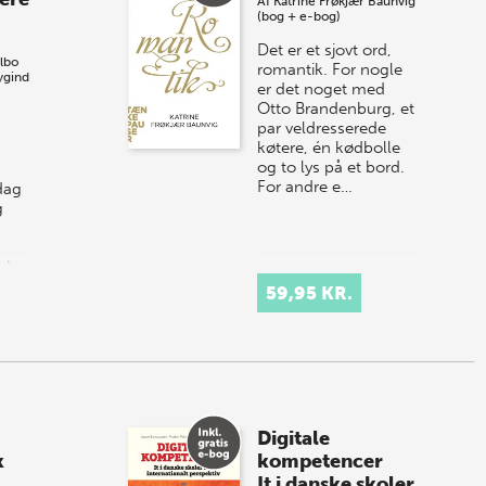
Af
Katrine Frøkjær Baunvig
(bog + e-bog)
Det er et sjovt ord,
lbo
romantik. For nogle
ygind
er det noget med
Otto Brandenburg, et
par veldresserede
køtere, én kødbolle
og to lys på et bord.
For andre e…
dag
g
eknologi
59,95 KR.
Digitale
k
kompetencer
It i danske skoler