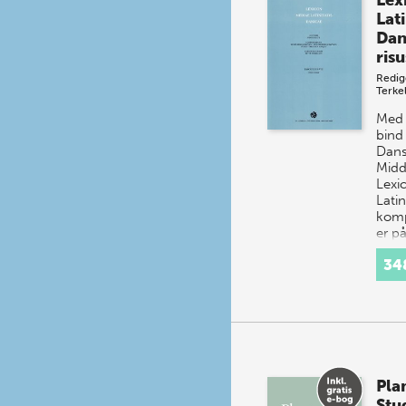
Lex
Lati
Dan
ris
Redig
Terke
Med 
bind
Dan
Midde
Lexi
Latin
komp
er på
indl
34
Pla
Stud