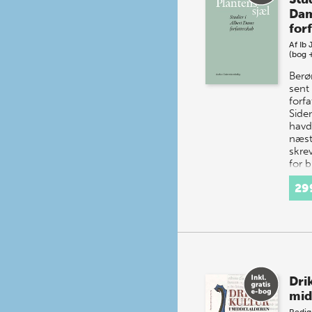
Da
for
Af
Ib 
(bog 
Ber
sent
forf
Side
hav
næst
skre
for b
29
Dri
mid