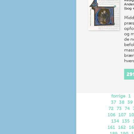
Redig
Ander
(bog 
Midd
præs
opfo
og m
de n
befo
masse
bræn
hver
29
forrige
1
37
38
39
72
73
74
106
107
1
134
135
161
162
1
189
190
1