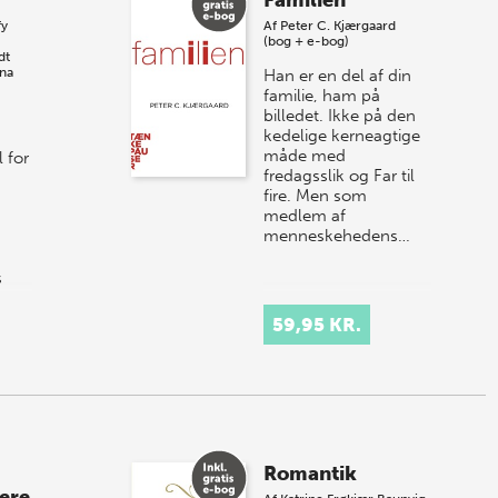
Familien
fy
Af
Peter C. Kjærgaard
(bog + e-bog)
dt
na
Han er en del af din
familie, ham på
billedet. Ikke på den
kedelige kerneagtige
måde med
 for
fredagsslik og Far til
fire. Men som
medlem af
menneskehedens…
s
n…
59,95 KR.
Romantik
ere