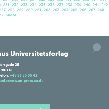
0
231
232
233
234
235
236
237
238
239
240
241
242
257
258
259
260
261
262
263
264
265
266
267
268
73
næste
us Universitetsforlag
forsgade 25
rhus N
lefon:
+45 53 55 05 42
unipress@unipress.au.dk