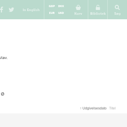
GBP
DKK
In English
EUR
USD
Kurv
Bibliotek
Søg
stav.
Ø
↑
Udgivelsesdato
Titel