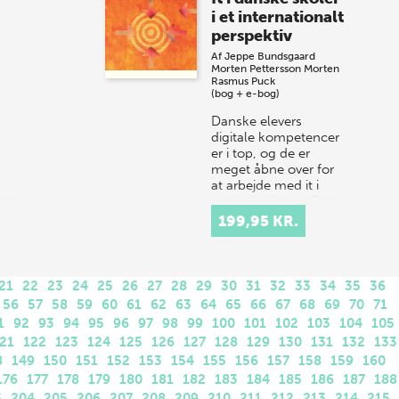
i et internationalt
perspektiv
Af
Jeppe Bundsgaard
Morten Pettersson
Morten
Rasmus Puck
(bog + e-bog)
Danske elevers
digitale kompetencer
er i top, og de er
meget åbne over for
at arbejde med it i
undervisningen. Det
gælder også deres
199,95 KR.
lærere, som har h…
21
22
23
24
25
26
27
28
29
30
31
32
33
34
35
36
56
57
58
59
60
61
62
63
64
65
66
67
68
69
70
71
1
92
93
94
95
96
97
98
99
100
101
102
103
104
105
21
122
123
124
125
126
127
128
129
130
131
132
133
8
149
150
151
152
153
154
155
156
157
158
159
160
176
177
178
179
180
181
182
183
184
185
186
187
188
3
204
205
206
207
208
209
210
211
212
213
214
215