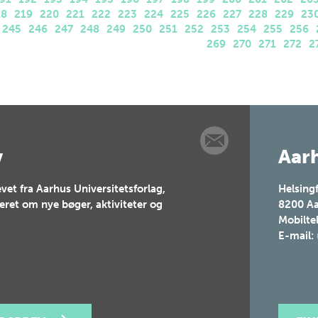
18
219
220
221
222
223
224
225
226
227
228
229
23
245
246
247
248
249
250
251
252
253
254
255
256
269
270
271
272
2
v
Aarh
vet fra Aarhus Universitetsforlag,
Helsing
teret om nye bøger, aktiviteter og
8200
Aa
Mobilte
E-mail: