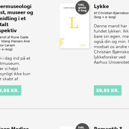
ermuseologi
Lykke
st, museer og
Af
Christian Bjørnskov
(bog + e-bog)
idling i et
talt
Denne mand har
spektiv
fundet lykken. Ik
bare sin egen, m
eret af
Rune Gade
også din og min.
 Wang Hansen
Ane
kov Larsen
modsat os andre 
+ e-bog)
Christian Bjørnsko
lykkeforsker ved
i i dag ind på et
Aarhus Universite
stmuseum,
r vi højst
synligt ikke kun
t skabt af
arver på lærred
 tilhugget
9,95 KR.
59,95 KR.
or på en sokkel.
mø…