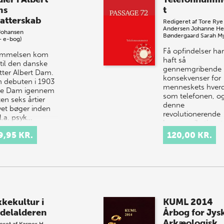
ms
t
fatterskab
Redigeret af
Tore Rye
Andersen
Johanne He
Johansen
Bøndergaard
Sarah M
+ e-bog)
Få opfindelser har
ømmelsen kom
haft så
 til den danske
gennemgribende
atter Albert Dam.
konsekvenser for
n debuten i 1903
menneskets hver
de Dam igennem
som telefonen, o
en seks årtier
denne
vet bøger inden
revolutionerende
l.a. psyk…
kommunikationst
har nat…
9,95 KR.
120,00 KR.
kkekultur i
KUML 2014
delalderen
Årbog for Jys
Arkæologisk