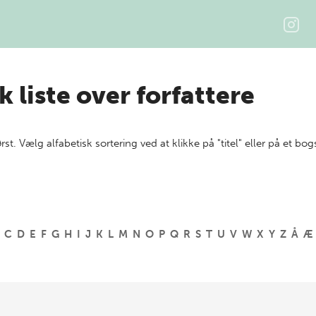
k liste over forfattere
ørst. Vælg alfabetisk sortering ved at klikke på "titel" eller på et bog
C
D
E
F
G
H
I
J
K
L
M
N
O
P
Q
R
S
T
U
V
W
X
Y
Z
Å
Æ