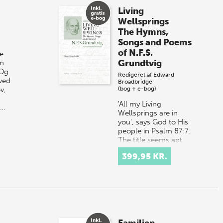
Living
Wellsprings
The Hymns,
Songs and Poems
of N.F.S.
ke
Grundtvig
en
 Og
Redigeret af
Edward
ved
Broadbridge
v,
(bog + e-bog)
'All my Living
t…
Wellsprings are in
you', says God to His
people in Psalm 87:7.
The title seems apt
for the poetic works
399,95 KR.
of the Danish poet-
pastor N.F.S…