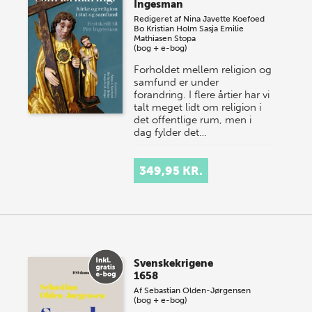
Ingesman
Redigeret af
Nina Javette Koefoed
Bo Kristian Holm
Sasja Emilie
Mathiasen Stopa
(bog + e-bog)
Forholdet mellem religion og
samfund er under
forandring. I flere årtier har vi
talt meget lidt om religion i
det offentlige rum, men i
dag fylder det…
349,95 KR.
Svenskekrigene
1658
Af
Sebastian Olden-Jørgensen
(bog + e-bog)