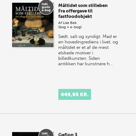
Måltidet som stilleben
Fra offergave til
fastfoodobjekt
Af
Lise Bek
(bog + e-bog)
Sødt, salt og syndigt. Mad er
en hovedingrediens i livet, og
måltidet er et af de mest
elskede motiver i
billedkunsten. Siden
antikken har kunstnere h…
449,95 KR.
Gefjon 3