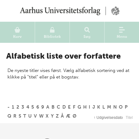
Kurv
Bibliotek
Søg
Menu
Alfabetisk liste over forfattere
De nyeste titler vises først. Vælg alfabetisk sortering ved at
klikke på "titel" eller på et bogstav.
-
1
2
3
4
5
6
9
A
B
C
D
E
F
G
H
I
J
K
L
M
N
O
P
Q
R
S
T
U
V
W
X
Y
Z
Å
Æ
Ø
↑
Udgivelsesdato
Titel