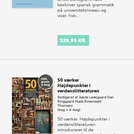
beskriver spansk grammatik
på universitetsniveau og
viser, hvo…
329,95 KR.
50 værker
Højdepunkter i
verdenslitteraturen
Redigeret af
Jakob Ladegaard
Dan
Ringgaard
Mads Rosendahl
Thomsen
(bog + e-bog)
50 værker. Højdepunkter i
verdenslitteraturen
introducerer til de