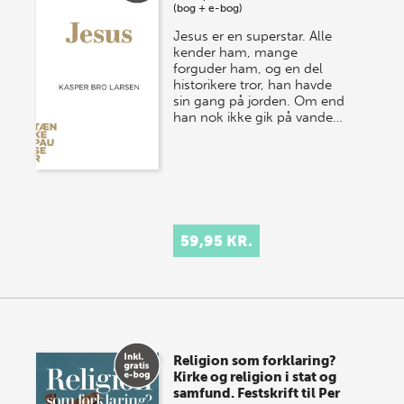
(bog + e-bog)
Jesus er en superstar. Alle
kender ham, mange
forguder ham, og en del
historikere tror, han havde
sin gang på jorden. Om end
han nok ikke gik på vande…
59,95 KR.
Religion som forklaring?
Kirke og religion i stat og
samfund. Festskrift til Per