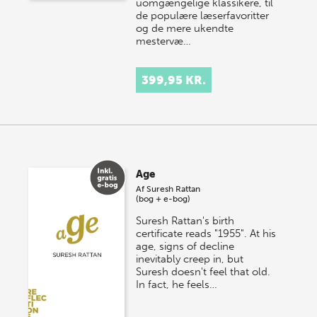
uomgængelige klassikere, til
de populære læserfavoritter
og de mere ukendte
mestervæ…
399,95 KR.
Age
Af
Suresh Rattan
(bog + e-bog)
Suresh Rattan's birth
certificate reads "1955". At his
age, signs of decline
inevitably creep in, but
Suresh doesn't feel that old.
In fact, he feels…