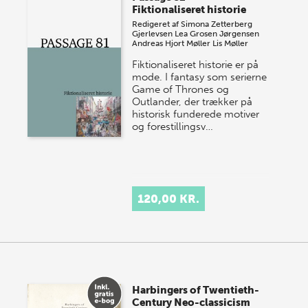
Fiktionaliseret historie
Redigeret af
Simona Zetterberg
Gjerlevsen
Lea Grosen Jørgensen
Andreas Hjort Møller
Lis Møller
Fiktionaliseret historie er på
mode. I fantasy som serierne
Game of Thrones og
Outlander, der trækker på
historisk funderede motiver
og forestillingsv…
120,00 KR.
Harbingers of Twentieth-
Century Neo-classicism