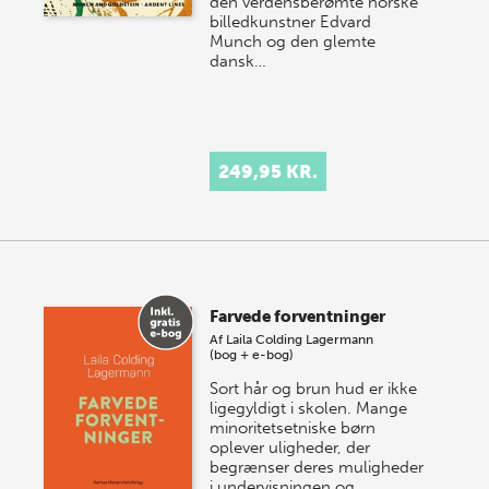
den verdensberømte norske
billedkunstner Edvard
Munch og den glemte
dansk…
249,95 KR.
Farvede forventninger
Af
Laila Colding Lagermann
(bog + e-bog)
Sort hår og brun hud er ikke
ligegyldigt i skolen. Mange
minoritetsetniske børn
oplever uligheder, der
begrænser deres muligheder
i undervisningen og…