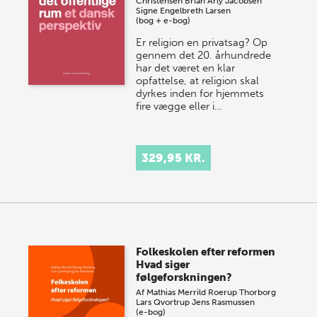
Christensen
Brian Arly Jacobsen
Signe Engelbreth Larsen
(bog + e-bog)
Er religion en privatsag? Op
gennem det 20. århundrede
har det været en klar
opfattelse, at religion skal
dyrkes inden for hjemmets
fire vægge eller i…
329,95 KR.
Folkeskolen efter reformen
Hvad siger
følgeforskningen?
Af
Mathias Merrild Roerup Thorborg
Lars Qvortrup
Jens Rasmussen
(e-bog)