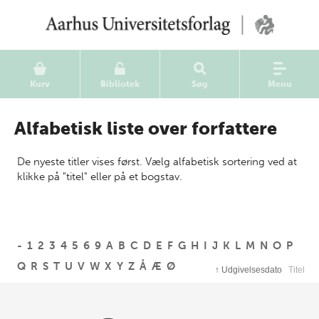
Kurv
Bibliotek
Søg
Menu
Alfabetisk liste over forfattere
De nyeste titler vises først. Vælg alfabetisk sortering ved at
klikke på "titel" eller på et bogstav.
-
1
2
3
4
5
6
9
A
B
C
D
E
F
G
H
I
J
K
L
M
N
O
P
Q
R
S
T
U
V
W
X
Y
Z
Å
Æ
Ø
↑
Udgivelsesdato
Titel