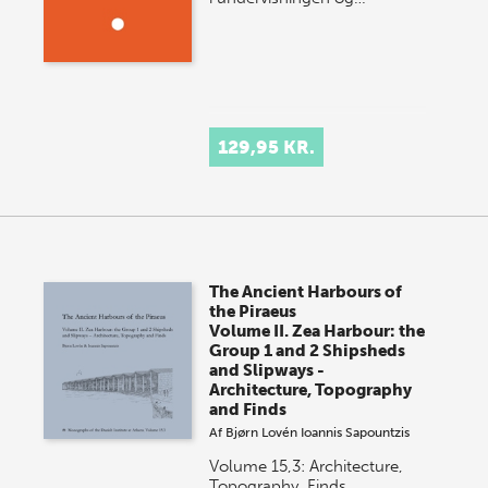
129,95 KR.
The Ancient Harbours of
the Piraeus
Volume II. Zea Harbour: the
Group 1 and 2 Shipsheds
and Slipways -
Architecture, Topography
and Finds
Af
Bjørn Lovén
Ioannis Sapountzis
Volume 15,3: Architecture,
Topography, Finds.