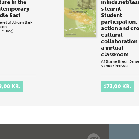
ture in the
minds.net/les
temporary
s learnt
dle East
Student
participation,
eret af
Jørgen Bæk
nsen
action and cro
+ e-bog)
cultural
collaboration 
a virtual
classroom
Af
Bjarne Bruun Jens
Venka Simovska
8,00 KR.
173,00 KR.