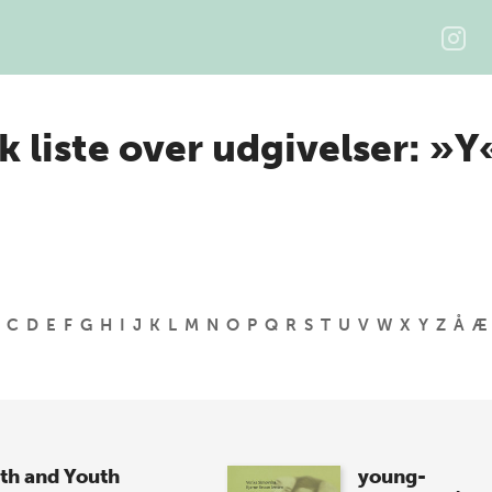
k liste over udgivelser: »Y
C
D
E
F
G
H
I
J
K
L
M
N
O
P
Q
R
S
T
U
V
W
X
Y
Z
Å
Æ
th and Youth
young-