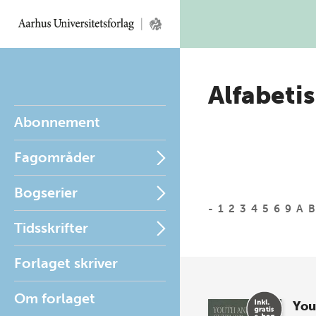
Alfabetis
Abonnement
Fagområder
Bogserier
-
1
2
3
4
5
6
9
A
B
Tidsskrifter
Forlaget skriver
Om forlaget
You