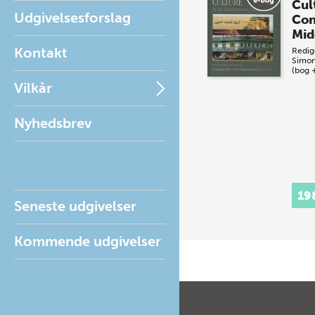
Cul
Udgivelsesforslag
Con
Mid
Kontakt
Redig
Simo
(bog 
Vilkår
Nyhedsbrev
19
Seneste udgivelser
Kommende udgivelser