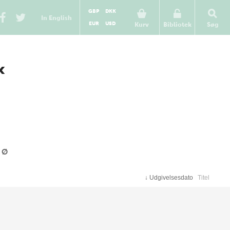
GBP
DKK
In English
EUR
USD
Kurv
Bibliotek
Søg
«
Ø
↓
Udgivelsesdato
Titel