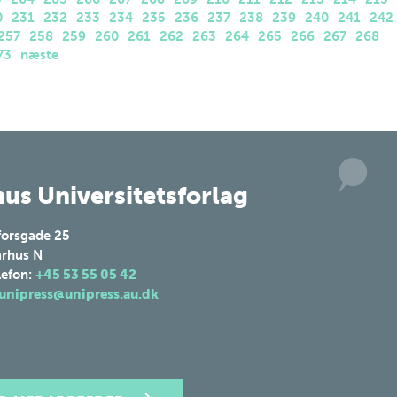
0
231
232
233
234
235
236
237
238
239
240
241
242
257
258
259
260
261
262
263
264
265
266
267
268
73
næste
us Universitetsforlag
forsgade 25
rhus N
lefon:
+45 53 55 05 42
unipress@unipress.au.dk