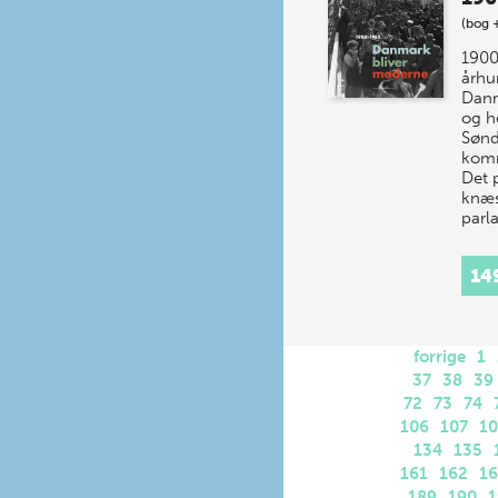
(bog 
1900
århu
Dan
og he
Sønd
komm
Det 
knæs
parl
14
forrige
1
37
38
39
72
73
74
106
107
1
134
135
161
162
1
189
190
1