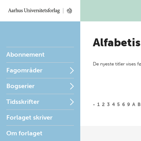
Alfabetis
Abonnement
De nyeste titler vises f
Fagområder
Bogserier
Tidsskrifter
-
1
2
3
4
5
6
9
A
B
Forlaget skriver
Om forlaget