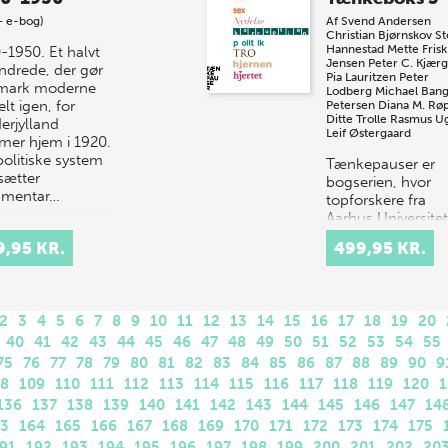
+ e-bog)
Af
Svend Andersen
Christian Bjørnskov
St
Hannestad
Mette Frisk
-1950. Et halvt
Jensen
Peter C. Kjær
ndrede, der gør
Pia Lauritzen
Peter
mark moderne
Lodberg
Michael Ban
lt igen, for
Petersen
Diana M. Rø
Ditte Trolle
Rasmus Ug
erjylland
Leif Østergaard
er hjem i 1920.
politiske system
Tænkepauser er
ætter
bogserien, hvor
amentar…
topforskere fra
Aarhus Universitet
formidler deres v
9,95 KR.
499,95 KR.
om centrale emn
som tro, universe
politik. Idéen er a
2
3
4
5
6
7
8
9
10
11
12
13
14
15
16
17
18
19
20
40
41
42
43
44
45
46
47
48
49
50
51
52
53
54
55
75
76
77
78
79
80
81
82
83
84
85
86
87
88
89
90
9
08
109
110
111
112
113
114
115
116
117
118
119
120
1
136
137
138
139
140
141
142
143
144
145
146
147
14
63
164
165
166
167
168
169
170
171
172
173
174
175
91
192
193
194
195
196
197
198
199
200
201
202
20