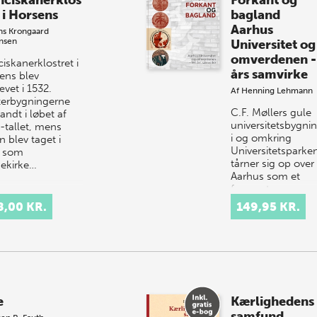
nciskanerklos
Forkant og
 i Horsens
bagland
Aarhus
ns Krongaard
ensen
Universitet og
omverdenen -
iskanerklostret i
års samvirke
ens blev
vet i 1532.
Af
Henning Lehmann
terbygningerne
C.F. Møllers gule
andt i løbet af
universitetsbygni
-tallet, mens
i og omkring
n blev taget i
Universitetsparke
 som
tårner sig op over
ekirke…
Aarhus som et
fornemt monume
En gang var
8,00 KR.
149,95 KR.
universitetet b…
e
Kærlighedens
samfund