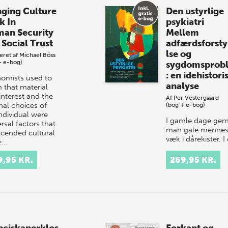
nging Culture
Den ustyrlige
k In
psykiatri
an Security
Mellem
 Social Trust
adfærdsforsty
lse og
eret af
Michael Böss
+ e-bog)
sygdomsprob
: en idehistori
omists used to
analyse
m that material
interest and the
Af
Per Vestergaard
nal choices of
(bog + e-bog)
individual were
I gamle dage gem
rsal factors that
man gale mennes
scended cultural
væk i dårekister. I
e…
er de gale ikke
længere gale. Nu 
9,95 KR.
269,95 KR.
de psykiatriske
patienter med
hjernesygdomme
Men de…