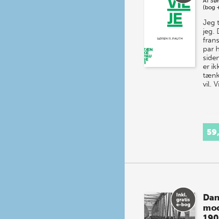
Af
Sør
(bog 
Jeg 
jeg.
frans
par 
siden
er ik
tænk
vil. V
59
Dan
mo
190