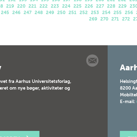
18
219
220
221
222
223
224
225
226
227
228
229
23
245
246
247
248
249
250
251
252
253
254
255
256
269
270
271
272
2
v
Aarh
vet fra Aarhus Universitetsforlag,
Helsing
teret om nye bøger, aktiviteter og
8200
Aa
Mobilte
E-mail: