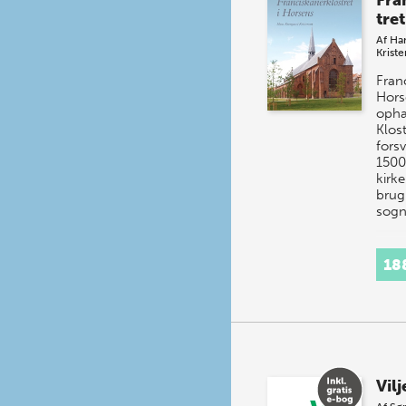
Fra
tret
Af
Ha
Krist
Franc
Hors
ophæ
Klos
forsv
1500
kirke
brug
sogn
18
Vilj