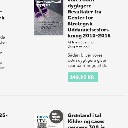
dygtigere
-
Resultater fra
rk
Center for
Strategisk
Uddannelsesfors
kning 2010-2016
 da
de i
Af
Niels Egelund
(bog + e-bog)
e
Sådan bliver vores
børn dygtigere giver
or
svar på mange af de
get
spørgsmål, vi som
forældre, lærere,
149,95 KR.
pædagoger og
politikere stiller os
selv om børn og
ung…
25-
Grønland i tal
Kilder og cases
gennem 300 år