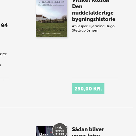
Vitskøl Kloster
Den
middelalderlige
bygningshistorie
 94
Af
Jesper Hjermind
Hugo
Støttrup Jensen
nger
n
nt.
250,00 KR.
Sådan bliver
vores børn