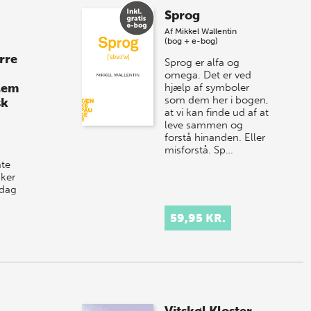
Sprog
Af
Mikkel Wallentin
(bog + e-bog)
rre
Sprog er alfa og
omega. Det er ved
lem
hjælp af symboler
som dem her i bogen,
sk
at vi kan finde ud af at
leve sammen og
forstå hinanden. Eller
misforstå. Sp…
te
ker
 dag
er
59,95 KR.
.