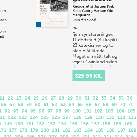
Redigeret af
Jørgen Fink
een
Klaus Georg Hansen
Ole
Marquardt
gaard
(bog + e-bog)
g
25
pcke
fjernsynsforeninger,
ilt
11 dødsfald (4 i kajak),
23 katekismer og to
alen blåt klæde.
Meget er målt, talt og
vejet i Grønland siden
den norske præst H…
iden
329,95 KR.
er
t og
t k…
21
22
23
24
25
26
27
28
29
30
31
32
33
34
35
36
56
57
58
59
60
61
62
63
64
65
66
67
68
69
70
71
1
92
93
94
95
96
97
98
99
100
101
102
103
104
105
21
122
123
124
125
126
127
128
129
130
131
132
133
8
149
150
151
152
153
154
155
156
157
158
159
160
176
177
178
179
180
181
182
183
184
185
186
187
188
3
204
205
206
207
208
209
210
211
212
213
214
215