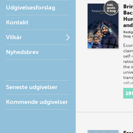
Bri
Udgivelsesforslag
Bac
Hum
Kontakt
and
Redig
Vilkår
(bog 
Econ
clai
Nyhedsbrev
self-
ratio
the 
unive
tran
valu
Seneste udgivelser
19
Kommende udgivelser