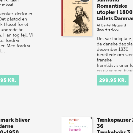
en R. Fauth
+ e-bog)
Romantiske
utopier i 1800
tænker, derfor er
tallets Danma
 Det påstod en
k filosof for et
Af
Bertel Nygaard
hundrede år
(bog + e-bog)
. Han tog fejl. Vi
Det var farlig tale,
ke, fordi vi
de danske dagbla
er. Men fordi vi
december 1830
il…
berettede om sær
franske
fremtidsvisioner f
en ny verden byg
på kærlighed,
,95 KR.
299,95 KR.
harmoni og…
mark bliver
Tænkepauser 
derne
36
0-1950
Tænkeboks 3