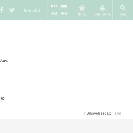
GBP
DKK
In English
EUR
USD
Kurv
Bibliotek
Søg
stav.
Ø
↑
Udgivelsesdato
Titel