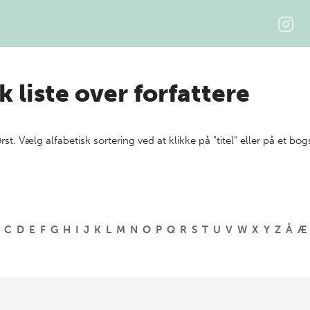
k liste over forfattere
ørst. Vælg alfabetisk sortering ved at klikke på "titel" eller på et bog
C
D
E
F
G
H
I
J
K
L
M
N
O
P
Q
R
S
T
U
V
W
X
Y
Z
Å
Æ