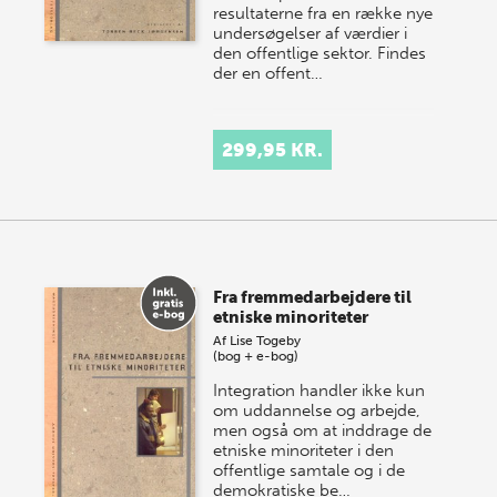
resultaterne fra en række nye
undersøgelser af værdier i
den offentlige sektor. Findes
der en offent…
299,95 KR.
Fra fremmedarbejdere til
etniske minoriteter
Af
Lise Togeby
(bog + e-bog)
Integration handler ikke kun
om uddannelse og arbejde,
men også om at inddrage de
etniske minoriteter i den
offentlige samtale og i de
demokratiske be…