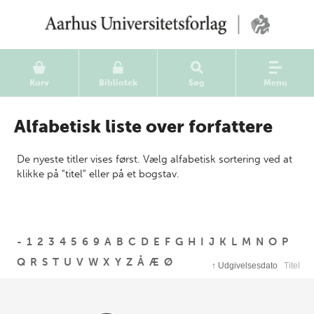
Kurv
Bibliotek
Søg
Menu
Alfabetisk liste over forfattere
De nyeste titler vises først. Vælg alfabetisk sortering ved at
klikke på "titel" eller på et bogstav.
-
1
2
3
4
5
6
9
A
B
C
D
E
F
G
H
I
J
K
L
M
N
O
P
Q
R
S
T
U
V
W
X
Y
Z
Å
Æ
Ø
↑
Udgivelsesdato
Titel