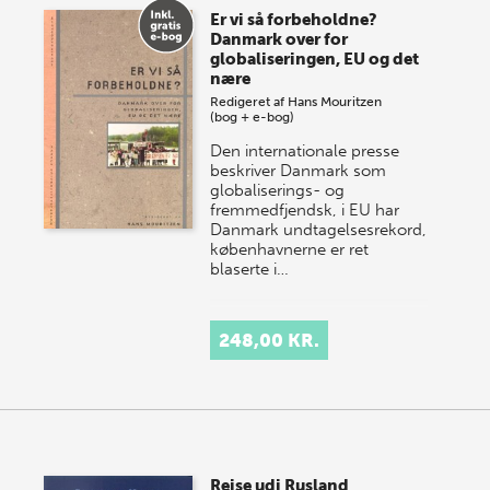
Er vi så forbeholdne?
Danmark over for
globaliseringen, EU og det
nære
Redigeret af
Hans Mouritzen
(bog + e-bog)
Den internationale presse
beskriver Danmark som
globaliserings- og
fremmedfjendsk, i EU har
Danmark undtagelsesrekord,
københavnerne er ret
blaserte i…
248,00 KR.
Reise udi Rusland