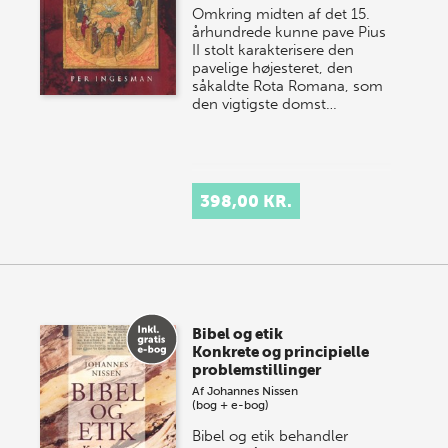
Omkring midten af det 15.
århundrede kunne pave Pius
II stolt karakterisere den
pavelige højesteret, den
såkaldte Rota Romana, som
den vigtigste domst…
398,00 KR.
Bibel og etik
Konkrete og principielle
problemstillinger
Af
Johannes Nissen
(bog + e-bog)
Bibel og etik behandler