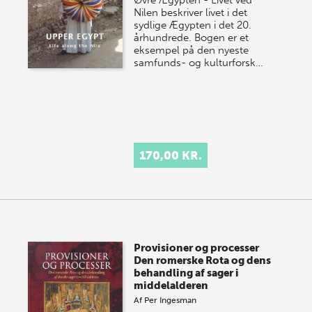
Øvre Ægypten - Livet ved
Nilen beskriver livet i det
sydlige Ægypten i det 20.
århundrede. Bogen er et
eksempel på den nyeste
samfunds- og kulturforsk…
170,00 KR.
Provisioner og processer
Den romerske Rota og dens
behandling af sager i
middelalderen
Af
Per Ingesman