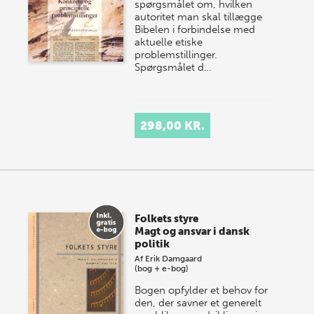
spørgsmålet om, hvilken
autoritet man skal tillægge
Bibelen i forbindelse med
aktuelle etiske
problemstillinger.
Spørgsmålet d…
298,00 KR.
Folkets styre
Magt og ansvar i dansk
politik
Af
Erik Damgaard
(bog + e-bog)
Bogen opfylder et behov for
den, der savner et generelt