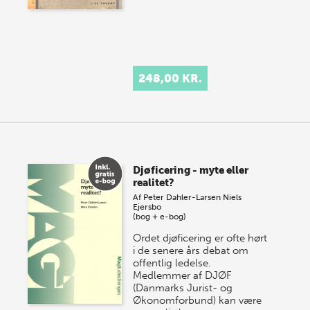
248,00 KR.
Djøficering - myte eller
realitet?
Af
Peter Dahler-Larsen
Niels
Ejersbo
(bog + e-bog)
Ordet djøficering er ofte hørt
i de senere års debat om
offentlig ledelse.
Medlemmer af DJØF
(Danmarks Jurist- og
Økonomforbund) kan være