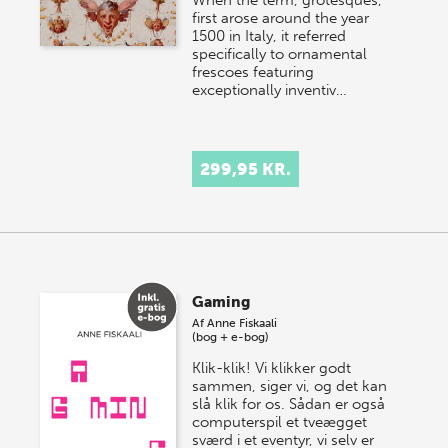
When the term, grotesques,
first arose around the year
1500 in Italy, it referred
specifically to ornamental
frescoes featuring
exceptionally inventiv…
299,95 KR.
Gaming
Af
Anne Fiskaali
(bog + e-bog)
Klik-klik! Vi klikker godt
sammen, siger vi, og det kan
slå klik for os. Sådan er også
computerspil et tveægget
sværd i et eventyr, vi selv er