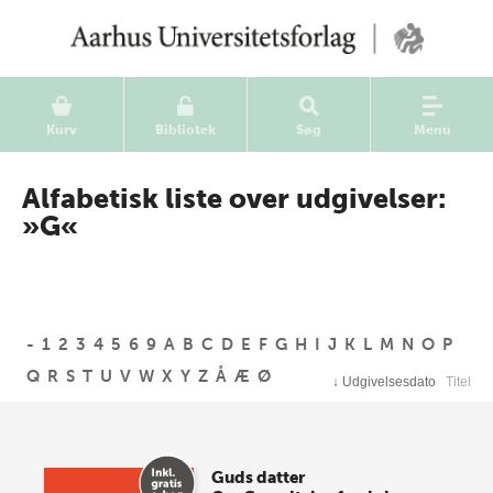
Kurv
Bibliotek
Søg
Menu
Alfabetisk liste over udgivelser:
»G«
-
1
2
3
4
5
6
9
A
B
C
D
E
F
G
H
I
J
K
L
M
N
O
P
Q
R
S
T
U
V
W
X
Y
Z
Å
Æ
Ø
↓
Udgivelsesdato
Titel
Guds datter