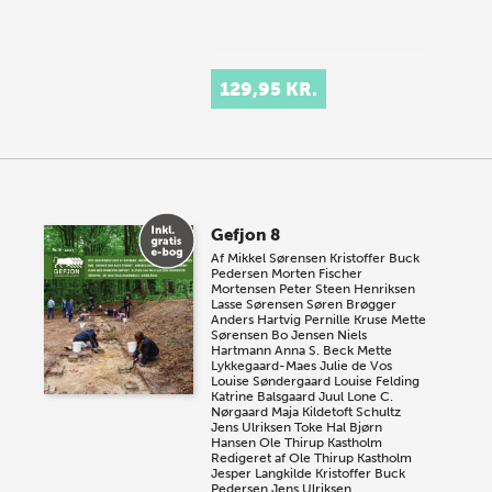
129,95 KR.
Gefjon 8
Af
Mikkel Sørensen
Kristoffer Buck
Pedersen
Morten Fischer
Mortensen
Peter Steen Henriksen
Lasse Sørensen
Søren Brøgger
Anders Hartvig
Pernille Kruse
Mette
Sørensen
Bo Jensen
Niels
Hartmann
Anna S. Beck
Mette
Lykkegaard-Maes
Julie de Vos
Louise Søndergaard
Louise Felding
Katrine Balsgaard Juul
Lone C.
Nørgaard
Maja Kildetoft Schultz
Jens Ulriksen
Toke Hal Bjørn
Hansen
Ole Thirup Kastholm
Redigeret af
Ole Thirup Kastholm
Jesper Langkilde
Kristoffer Buck
Pedersen
Jens Ulriksen