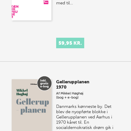
med til…
59,95 KR.
Gellerupplanen
1970
Af
Mikkel Høghøj
(bog + e-bog)
Danmarks kønneste by. Det
blev de nyopførte blokke i
Gellerupplanen ved Aarhus i
1970 kåret til. En
socialdemokratisk drøm gik i