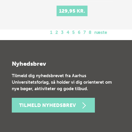
129,95 KR.
1
2
3
4
5
6
7
8
næste
Nyhedsbrev
Tilmeld dig nyhedsbrevet fra Aarhus
Universitetsforlag, så holder vi dig orienteret om
nye bøger, aktiviteter og gode tilbud.
TILMELD NYHEDSBREV