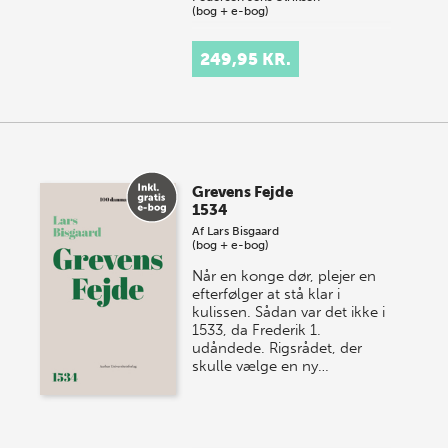
(bog + e-bog)
Gefjon – Arkæologiske
249,95 KR.
studier og rapporter er et
tidsskrift for arkæologiske
emner. Vi publicerer bidrag
fra hele Danmark og
behandler alt fra de ælds…
Grevens Fejde
1534
Af
Lars Bisgaard
(bog + e-bog)
Når en konge dør, plejer en
efterfølger at stå klar i
kulissen. Sådan var det ikke i
1533, da Frederik 1.
udåndede. Rigsrådet, der
skulle vælge en ny…