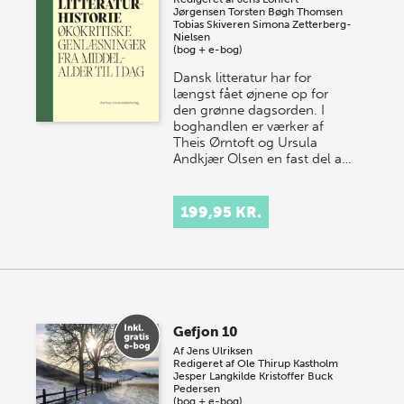
Jørgensen
Torsten Bøgh Thomsen
Tobias Skiveren
Simona Zetterberg-
Nielsen
(bog + e-bog)
Dansk litteratur har for
længst fået øjnene op for
den grønne dagsorden. I
boghandlen er værker af
Theis Ørntoft og Ursula
Andkjær Olsen en fast del a…
199,95 KR.
Gefjon 10
Af
Jens Ulriksen
Redigeret af
Ole Thirup Kastholm
Jesper Langkilde
Kristoffer Buck
Pedersen
(bog + e-bog)