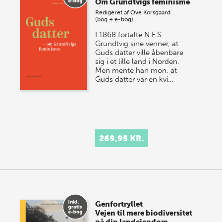
Om Grundtvigs feminisme
Redigeret af
Ove Korsgaard
(bog + e-bog)
I 1868 fortalte N.F.S.
Grundtvig sine venner, at
Guds datter ville åbenbare
sig i et lille land i Norden.
Men mente han mon, at
Guds datter var en kvi…
269,95 KR.
Genfortryllet
Vejen til mere biodiversitet