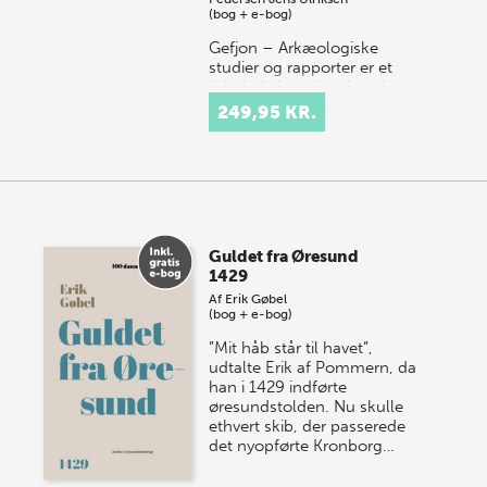
(bog + e-bog)
Gefjon – Arkæologiske
studier og rapporter er et
tidsskrift for arkæologiske
emner. Vi publicerer bidrag
249,95 KR.
fra hele Danmark, som
omhandler alt fra de æl…
Guldet fra Øresund
1429
Af
Erik Gøbel
(bog + e-bog)
”Mit håb står til havet”,
udtalte Erik af Pommern, da
han i 1429 indførte
øresundstolden. Nu skulle
ethvert skib, der passerede
det nyopførte Kronborg…