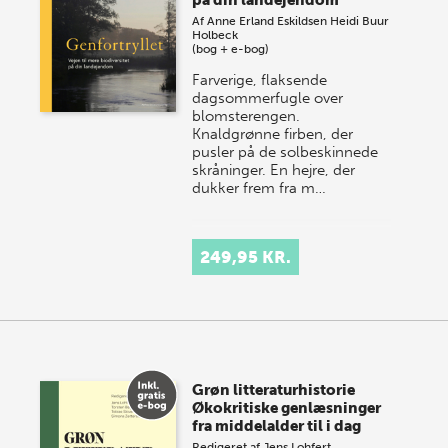
på din landejendom
Af
Anne Erland Eskildsen
Heidi Buur
Holbeck
(bog + e-bog)
Farverige, flaksende
dagsommerfugle over
blomsterengen.
Knaldgrønne firben, der
pusler på de solbeskinnede
skråninger. En hejre, der
dukker frem fra m…
249,95 KR.
Grøn litteraturhistorie
Økokritiske genlæsninger
fra middelalder til i dag
Redigeret af
Jens Lohfert