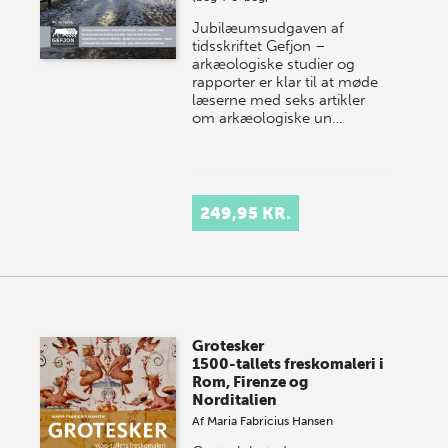
Jubilæumsudgaven af
tidsskriftet Gefjon –
arkæologiske studier og
rapporter er klar til at møde
læserne med seks artikler
om arkæologiske un…
249,95 KR.
Grotesker
1500-tallets freskomaleri i
Rom, Firenze og
Norditalien
Af
Maria Fabricius Hansen