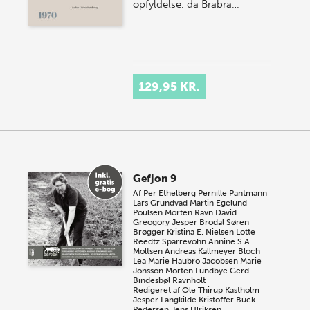
opfyldelse, da Brabra…
129,95 KR.
Gefjon 9
Af
Per Ethelberg
Pernille Pantmann
Lars Grundvad
Martin Egelund
Poulsen
Morten Ravn
David
Greogory
Jesper Brodal
Søren
Brøgger
Kristina E. Nielsen
Lotte
Reedtz Sparrevohn
Annine S.A.
Moltsen
Andreas Kallmeyer Bloch
Lea Marie Haubro Jacobsen
Marie
Jonsson
Morten Lundbye
Gerd
Bindesbøl Ravnholt
Redigeret af
Ole Thirup Kastholm
Jesper Langkilde
Kristoffer Buck
Pedersen
Jens Ulriksen