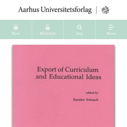
Kurv
Bibliotek
Søg
Menu