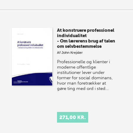
At konstruere professionel
individualitet
- Om lærerens brug af talen
om selvbestemmelse
Af
John Krejsler
Professionelle og klienter i
moderne offentlige
institutioner lever under
former for social dominans,
hvor man foretrækker at
gøre ting med ord i sted…
271,00 KR.