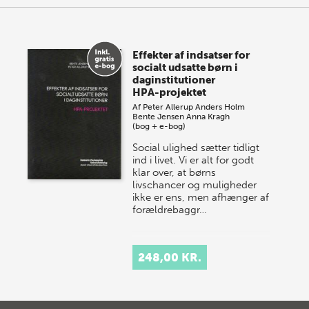
Effekter af indsatser for
socialt udsatte børn i
daginstitutioner
HPA-projektet
Af
Peter Allerup
Anders Holm
Bente Jensen
Anna Kragh
(bog + e-bog)
Social ulighed sætter tidligt
ind i livet. Vi er alt for godt
klar over, at børns
livschancer og muligheder
ikke er ens, men afhænger af
forældrebaggr…
248,00 KR.