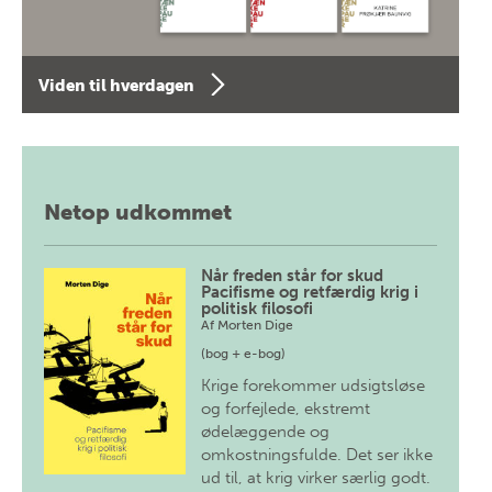
Viden til hverdagen
Netop udkommet
Når freden står for skud
Pacifisme og retfærdig krig i
politisk filosofi
Af
Morten Dige
(bog + e-bog)
Krige forekommer udsigtsløse
og forfejlede, ekstremt
ødelæggende og
omkostningsfulde. Det ser ikke
ud til, at krig virker særlig godt.