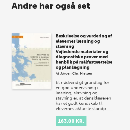
Spar op til 70% til sommer-
Andre har også set
lagersalg!
Vi gentager succesen og inviterer igen i år til vores
store sommer-lagersalg, så sæt kryds i kalenderen
Beskrivelse og vurdering af
onsdag den 10. j…
elevernes læsning og
stavning
Vejledende materialer og
diagnostiske prøver med
henblik på målfastsættelse
og planlægning
Af
Jørgen Chr. Nielsen
Et nødvendigt grundlag for
en god undervisning i
læsning, skrivning og
stavning er, at dansklæreren
har et godt kendskab til
elevernes aktuelle standp…
163,00 KR.