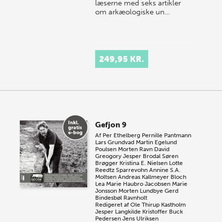
læserne med seks artikler
om arkæologiske un…
249,95 KR.
Gefjon 9
Af
Per Ethelberg
Pernille Pantmann
Lars Grundvad
Martin Egelund
Poulsen
Morten Ravn
David
Greogory
Jesper Brodal
Søren
Brøgger
Kristina E. Nielsen
Lotte
Reedtz Sparrevohn
Annine S.A.
Moltsen
Andreas Kallmeyer Bloch
Lea Marie Haubro Jacobsen
Marie
Jonsson
Morten Lundbye
Gerd
Bindesbøl Ravnholt
Redigeret af
Ole Thirup Kastholm
Jesper Langkilde
Kristoffer Buck
Pedersen
Jens Ulriksen