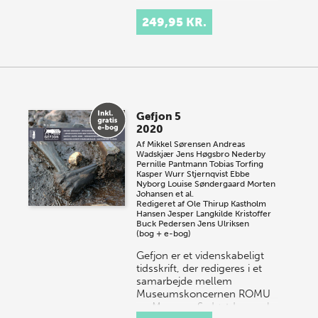
249,95 KR.
Gefjon 5
2020
Af
Mikkel Sørensen
Andreas
Wadskjær
Jens Høgsbro Nederby
Pernille Pantmann
Tobias Torfing
Kasper Wurr Stjernqvist
Ebbe
Nyborg
Louise Søndergaard
Morten
Johansen et al.
Redigeret af
Ole Thirup Kastholm
Hansen
Jesper Langkilde
Kristoffer
Buck Pedersen
Jens Ulriksen
(bog + e-bog)
Gefjon er et videnskabeligt
tidsskrift, der redigeres i et
samarbejde mellem
Museumskoncernen ROMU
og Museum Sydøstdanmark,