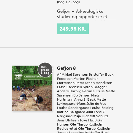
(bog + e-bog)
Gefjon – Arkæologiske
studier og rapporter er et
tidsskrift for arkæologiske
emner. Vi publicerer bidrag
249,95 KR.
fra hele Danmark, som
omhandler alt fra de æl…
Gefjon 8
Af
Mikkel Sørensen
Kristoffer Buck
Pedersen
Morten Fischer
Mortensen
Peter Steen Henriksen
Lasse Sørensen
Søren Brøgger
Anders Hartvig
Pernille Kruse
Mette
Sørensen
Bo Jensen
Niels
Hartmann
Anna S. Beck
Mette
Lykkegaard-Maes
Julie de Vos
Louise Søndergaard
Louise Felding
Katrine Balsgaard Juul
Lone C.
Nørgaard
Maja Kildetoft Schultz
Jens Ulriksen
Toke Hal Bjørn
Hansen
Ole Thirup Kastholm
Redigeret af
Ole Thirup Kastholm
Jesper Langkilde
Kristoffer Buck