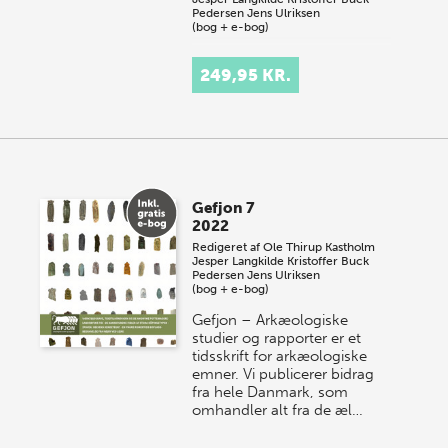
Pedersen
Jens Ulriksen
(bog + e-bog)
Gefjon – Arkæologiske
249,95 KR.
studier og rapporter er et
tidsskrift for arkæologiske
emner. Vi publicerer bidrag
fra hele Danmark og
behandler alt fra de ælds…
Gefjon 7
2022
Redigeret af
Ole Thirup Kastholm
Jesper Langkilde
Kristoffer Buck
Pedersen
Jens Ulriksen
(bog + e-bog)
Gefjon – Arkæologiske
studier og rapporter er et
tidsskrift for arkæologiske
emner. Vi publicerer bidrag
fra hele Danmark, som
omhandler alt fra de æl…