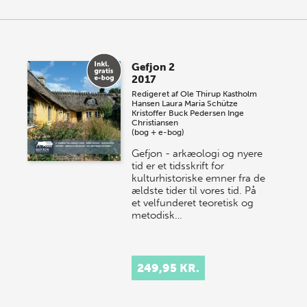
Gefjon 2
2017
Redigeret af
Ole Thirup Kastholm
Hansen
Laura Maria Schütze
Kristoffer Buck Pedersen
Inge
Christiansen
(bog + e-bog)
Gefjon - arkæologi og nyere
tid er et tidsskrift for
kulturhistoriske emner fra de
ældste tider til vores tid. På
et velfunderet teoretisk og
metodisk…
249,95 KR.