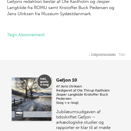
Gefjons redaktion består af Ole Kastholm og Jesper
Langkilde fra ROMU samt Kristoffer Buck Pedersen og
Jens Ulriksen fra Museum Sydøstdanmark.
Tegn Abonnement
↓
Udgivelsesdato
Titel
Gefjon 10
Af
Jens Ulriksen
Redigeret af
Ole Thirup Kastholm
Jesper Langkilde
Kristoffer Buck
Pedersen
(bog + e-bog)
Jubilæumsudgaven af
tidsskriftet Gefjon –
arkæologiske studier og
rapporter er klar til at møde