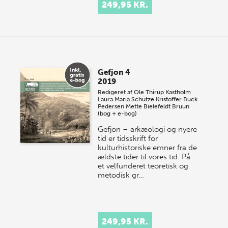
og udgives af Aarhus Unive…
249,95 KR.
Gefjon 4
2019
Redigeret af
Ole Thirup Kastholm
Laura Maria Schütze
Kristoffer Buck
Pedersen
Mette Bielefeldt Bruun
(bog + e-bog)
Gefjon – arkæologi og nyere
tid er tidsskrift for
kulturhistoriske emner fra de
ældste tider til vores tid. På
et velfunderet teoretisk og
metodisk gr…
249,95 KR.