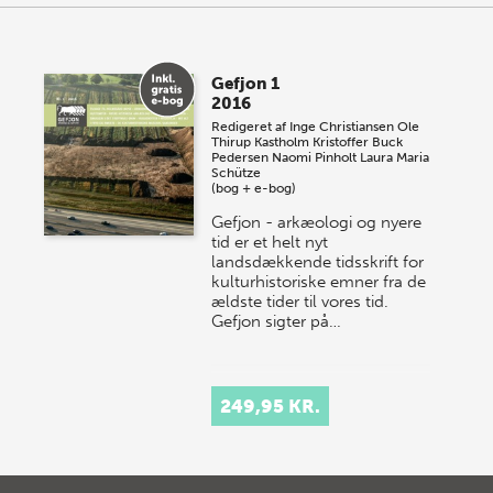
Gefjon 1
2016
Redigeret af
Inge Christiansen
Ole
Thirup Kastholm
Kristoffer Buck
Pedersen
Naomi Pinholt
Laura Maria
Schütze
(bog + e-bog)
Gefjon - arkæologi og nyere
tid er et helt nyt
landsdækkende tidsskrift for
kulturhistoriske emner fra de
ældste tider til vores tid.
Gefjon sigter på…
249,95 KR.