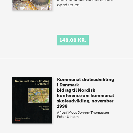
opridser en…
148,00 KR.
Kommunal skoleudvikling
i Danmark
bidrag til Nordisk
konference om kommunal
skoleudvikling, november
1998
Af
Lejf Moos
Johnny Thomassen
Peter Ulholm