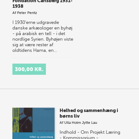
Fondation Carlsberg 1931-
1938
Af
Peter Pentz
I 1930'erne udgravede
danske arkæologer en byhøj
- på arabisk en tell - i det
nordlige Syrien. Byhøjen viste
sig at være rester af
oldtidens Hama, en…
300,00 KR.
Helhed og sammenhæng i
børns liv
Af
Ulla Holm
Jytte Lau
Indhold - Om Projekt Læring
- Kommissorium -