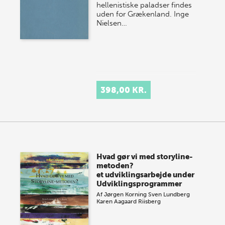
hellenistiske paladser findes
uden for Grækenland. Inge
Nielsen…
398,00 KR.
Hvad gør vi med storyline-
metoden?
et udviklingsarbejde under
Udviklingsprogrammer
Af
Jørgen Korning
Sven Lundberg
Karen Aagaard Riisberg