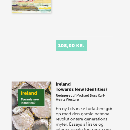
108,00 KR.
Ireland
Towards New Identities?
Redigeret af
Michael Böss
Karl-
Heinz Westarp
En ny tids irske forfattere gør
op med den gamle national-
revolutionære generations
myter. Essays af irske og
internationale forskere, som