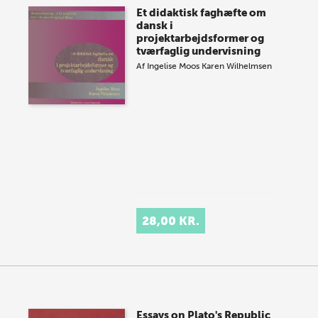
Et didaktisk faghæfte om
dansk i
projektarbejdsformer og
tværfaglig undervisning
Af
Ingelise Moos
Karen Wilhelmsen
28,00 KR.
Essays on Plato's Republic