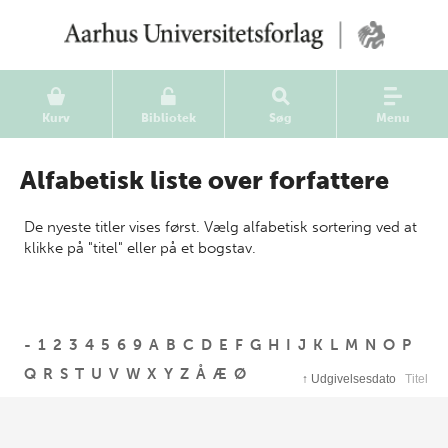
Kurv
Bibliotek
Søg
Menu
Alfabetisk liste over forfattere
De nyeste titler vises først. Vælg alfabetisk sortering ved at
klikke på "titel" eller på et bogstav.
-
1
2
3
4
5
6
9
A
B
C
D
E
F
G
H
I
J
K
L
M
N
O
P
Q
R
S
T
U
V
W
X
Y
Z
Å
Æ
Ø
↑
Udgivelsesdato
Titel