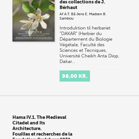
des collections de J.
Bérhaut
Af
A.T. Bâ
Jens E. Madsen
B.
Sambou
Introduktion til herbariet
"DAKAR" (Herbier du
Département du Biologie
Végétale, Faculté des
Sciences et Tecniques,
Université Cheikh Anta Diop,
Dakar…
98,00 KR.
Hama IV.1. The Medieval
Citadel and Its
Architecture.
Fouilles et recherches de la