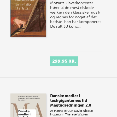
Mozarts klaverkoncerter
hører til de mest elskede
værker i den klassiske musik
og regnes for noget af det
bedste, han har komponeret.
De i alt 30 konc…
299,95 KR.
Danske medier i
techgiganternes tid
Magtudredningen 2.0
Af
Hanne Bruun
David Nicolas
Hopmann
Therese Waalen