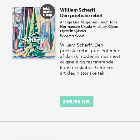
store sommer-lagersalg, så sæt kryds i kalenderen
William Scharff
onsdag den 10. j…
Den poetiske rebel
Af
Inge Lise Mogensen Bech
Tom
Hermansen
Ursula Andkjær Olsen
Øystein Sjåstad
(bog + e-bog)
William Scharff. Den
poetiske rebel præsenterer et
af dansk modernismes mest
originale og fascinerende
kunstnerskaber. Gennem
artikler, historiske tek…
249,95 KR.