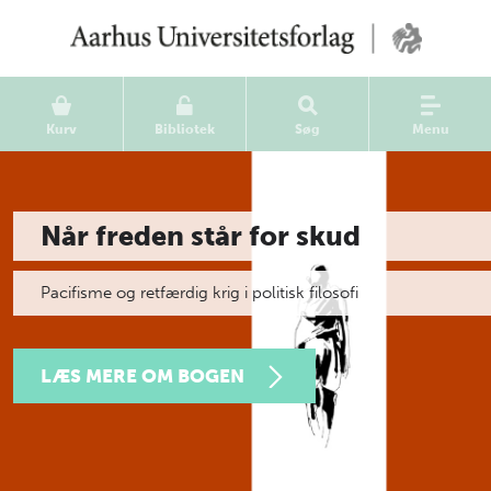
Kurv
Bibliotek
Søg
Menu
Når freden står for skud
Pacifisme og retfærdig krig i politisk filosofi
LÆS MERE OM BOGEN