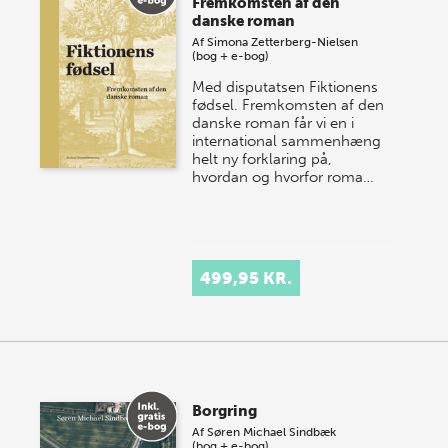
Fremkomsten af den
danske roman
Af
Simona Zetterberg-Nielsen
(bog + e-bog)
Med disputatsen Fiktionens
fødsel. Fremkomsten af den
danske roman får vi en i
international sammenhæng
helt ny forklaring på,
hvordan og hvorfor roma…
499,95 KR.
Borgring
Af
Søren Michael Sindbæk
(bog + e-bog)