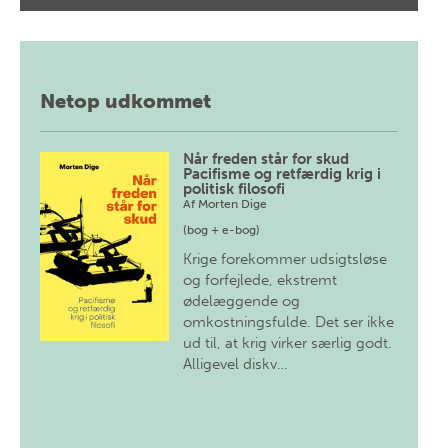
Netop udkommet
Når freden står for skud
Pacifisme og retfærdig krig i
politisk filosofi
Af
Morten Dige
(bog + e-bog)
Krige forekommer udsigtsløse
og forfejlede, ekstremt
ødelæggende og
omkostningsfulde. Det ser ikke
ud til, at krig virker særlig godt.
Alligevel diskv…