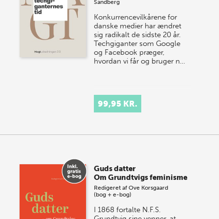
Sandberg
Konkurrencevilkårene for
danske medier har ændret
sig radikalt de sidste 20 år.
Techgiganter som Google
og Facebook præger,
hvordan vi får og bruger n…
99,95 KR.
Guds datter
Om Grundtvigs feminisme
Redigeret af
Ove Korsgaard
(bog + e-bog)
I 1868 fortalte N.F.S.
Grundtvig sine venner, at