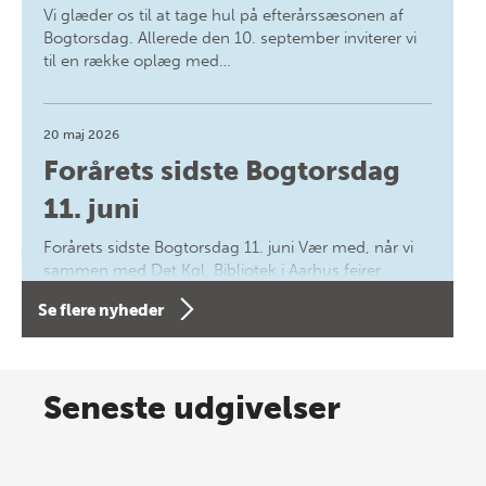
Vi glæder os til at tage hul på efterårssæsonen af
Bogtorsdag. Allerede den 10. september inviterer vi
til en række oplæg med…
20 maj 2026
Forårets sidste Bogtorsdag
11. juni
Forårets sidste Bogtorsdag 11. juni Vær med, når vi
sammen med Det Kgl. Bibliotek i Aarhus fejrer
forfatterne bag vores nyes…
Se flere nyheder
8 maj 2026
Spar op til 70% til sommer-
Seneste udgivelser
lagersalg!
Vi gentager succesen og inviterer igen i år til vores