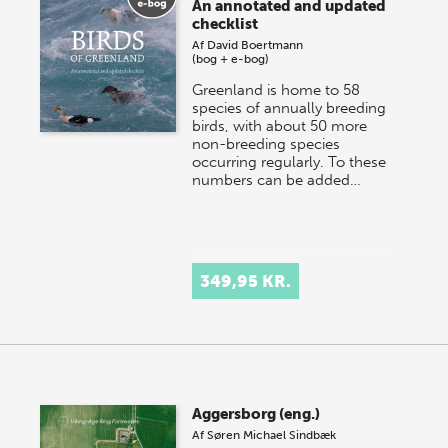
An annotated and updated
checklist
Af
David Boertmann
(bog + e-bog)
Greenland is home to 58
species of annually breeding
birds, with about 50 more
non-breeding species
occurring regularly. To these
numbers can be added…
349,95 KR.
Aggersborg (eng.)
Af
Søren Michael Sindbæk