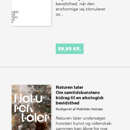
bevidsthed, når den
ensformige vej stimulerer
os…
59,95 KR.
Naturen taler
Om samtidskunstens
bidrag til en økologisk
bevidsthed
Redigeret af
Mathilde Helnæs
Naturen taler undersøger,
hvordan kunst og videnskab
sammen kan åbne for nye