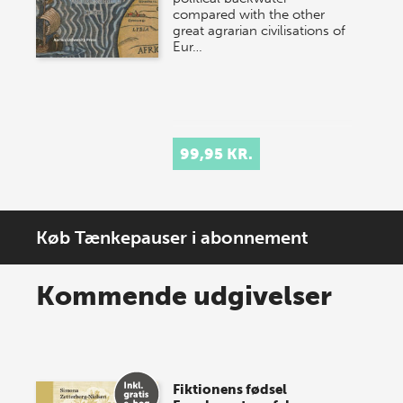
compared with the other
great agrarian civilisations of
Eur…
99,95 KR.
Køb Tænkepauser i abonnement
Kommende udgivelser
Fiktionens fødsel