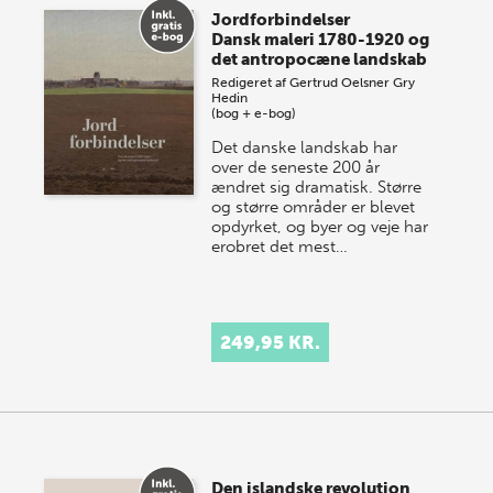
Jordforbindelser
Dansk maleri 1780-1920 og
det antropocæne landskab
Redigeret af
Gertrud Oelsner
Gry
Hedin
(bog + e-bog)
Det danske landskab har
over de seneste 200 år
ændret sig dramatisk. Større
og større områder er blevet
opdyrket, og byer og veje har
erobret det mest…
249,95 KR.
Den islandske revolution