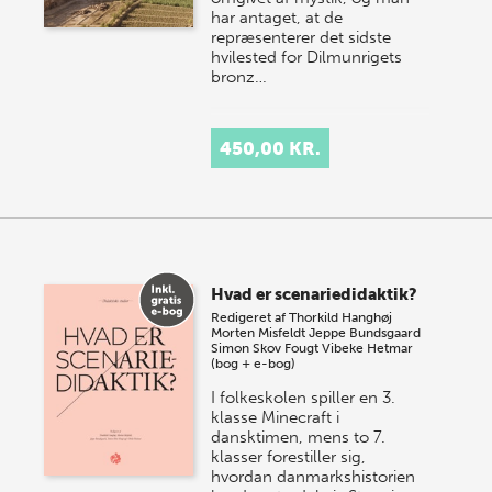
har antaget, at de
repræsenterer det sidste
hvilested for Dilmunrigets
bronz…
450,00 KR.
Hvad er scenariedidaktik?
Redigeret af
Thorkild Hanghøj
Morten Misfeldt
Jeppe Bundsgaard
Simon Skov Fougt
Vibeke Hetmar
(bog + e-bog)
I folkeskolen spiller en 3.
klasse Minecraft i
dansktimen, mens to 7.
klasser forestiller sig,
hvordan danmarkshistorien