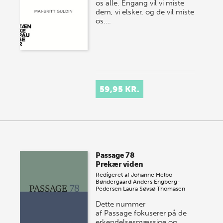
os alle. Engang vil vi miste
dem, vi elsker, og de vil miste
os.…
59,95 KR.
Passage 78
Prekær viden
Redigeret af
Johanne Helbo
Bøndergaard
Anders Engberg-
Pedersen
Laura Søvsø Thomasen
Dette nummer
af Passage fokuserer på de
erkendelsesmæssige og