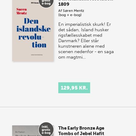
1809
Af
Søren Mentz
(bog + e-bog)
En imperialistisk skurk! Er
det sådan, Island husker
rigsfællesskabet med
Danmark? Eller står
kunstneren alene med
scenen nedenfor - en saga
om magtmi…
129,95 KR.
The Early Bronze Age
Tombs of Jebel Hafit