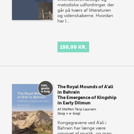
metodiske udfordringer, der
går på tværs af litteraturen
og videnskaberne. Hvordan
har l…
150,00 KR.
The Royal Mounds of A'ali
in Bahrain
The Emergence of Kingship
in Early Dilmun
Af
Steffen Terp Laursen
(bog + e-bog)
Kongegravene ved A’ali i
Bahrain har længe være
omgivet af mystik, og man