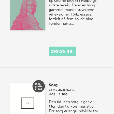
Epistlerne blev til i Holbergs
sidste leveår. De er en klog
gammel mands suveræne
refleksioner. I 542 essays,
fordelt på fem solide bind,
vender han a…
199,95 KR.
Sorg
Af
Mai-Britt Guldin
(bog + e-bog)
Den tid, den sorg, siger vi.
Men den tid kommer altid.
For sorg er et grundvilkår for