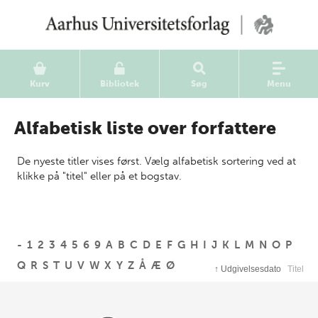
Kurv
Bibliotek
Søg
Menu
Alfabetisk liste over forfattere
De nyeste titler vises først. Vælg alfabetisk sortering ved at
klikke på "titel" eller på et bogstav.
-
1
2
3
4
5
6
9
A
B
C
D
E
F
G
H
I
J
K
L
M
N
O
P
Q
R
S
T
U
V
W
X
Y
Z
Å
Æ
Ø
↑
Udgivelsesdato
Titel