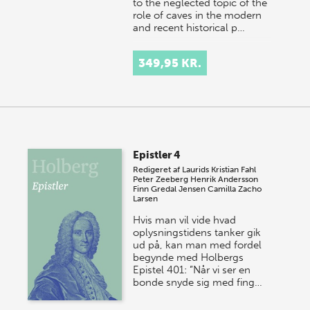
to the neglected topic of the
role of caves in the modern
and recent historical p…
349,95 KR.
Epistler 4
Redigeret af
Laurids Kristian Fahl
Peter Zeeberg
Henrik Andersson
Finn Gredal Jensen
Camilla Zacho
Larsen
Hvis man vil vide hvad
oplysningstidens tanker gik
ud på, kan man med fordel
begynde med Holbergs
Epistel 401: ”Når vi ser en
bonde snyde sig med fing…