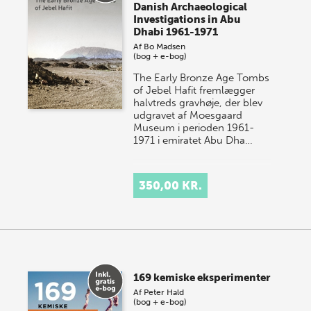
Danish Archaeological
Investigations in Abu
Dhabi 1961-1971
Af
Bo Madsen
(bog + e-bog)
The Early Bronze Age Tombs
of Jebel Hafit fremlægger
halvtreds gravhøje, der blev
udgravet af Moesgaard
Museum i perioden 1961-
1971 i emiratet Abu Dha…
350,00 KR.
169 kemiske eksperimenter
Af
Peter Hald
(bog + e-bog)