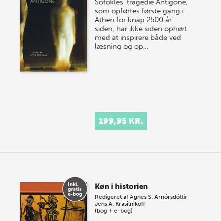
Sofokles' tragedie Antigone,
som opførtes første gang i
Athen for knap 2500 år
siden, har ikke siden op­hørt
med at inspirere både ved
læsning og op­…
199,95 KR.
Køn i historien
Redigeret af
Agnes S. Arnórsdóttir
Jens A. Krasilnikoff
(bog + e-bog)