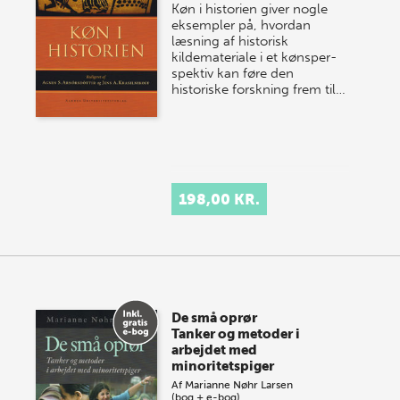
Køn i historien giver nogle
eksempler på, hvordan
læsning af historisk
kildemateriale i et køns­per­
spektiv kan føre den
historiske forskning frem til…
198,00 KR.
De små oprør
Tanker og metoder i
arbejdet med
minoritetspiger
Af
Marianne Nøhr Larsen
(bog + e-bog)