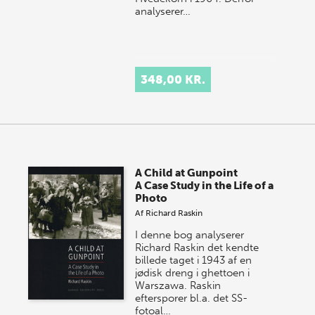
analyserer…
348,00 KR.
A Child at Gunpoint
A Case Study in the Life of a
Photo
Af
Richard Raskin
I denne bog analyserer
Richard Raskin det kendte
billede taget i 1943 af en
jødisk dreng i ghettoen i
Warszawa. Raskin
eftersporer bl.a. det SS-
fotoal…