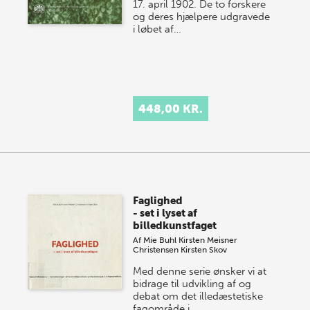
17. april 1902. De to forskere
og deres hjælpere ud­gravede
i løbet af…
448,00 KR.
Faglighed
- set i lyset af
billedkunstfaget
Af
Mie Buhl
Kirsten Meisner
Christensen
Kirsten Skov
Med denne serie ønsker vi at
bidrage til udvikling af og
debat om det illedæstetiske
fagområde i