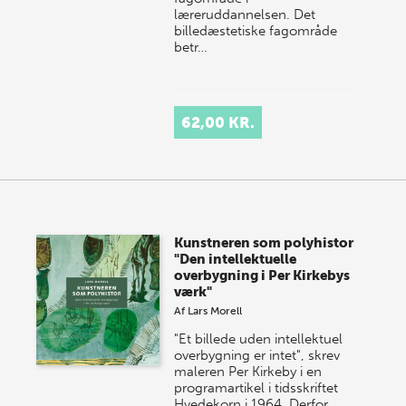
læreruddannelsen. Det
billedæstetiske fagområde
betr…
62,00 KR.
Kunstneren som polyhistor
"Den intellektuelle
overbygning i Per Kirkebys
værk"
Af
Lars Morell
"Et billede uden intellektuel
overbygning er intet", skrev
maleren Per Kirkeby i en
program­artikel i tidsskriftet
Hvedekorn i 1964. Derfor