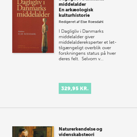
middelalder
En arkæologisk
kulturhistorie
Redigeret af
Else Roesdahl
I Dagligliv i Danmarks
middelalder giver
middelaldereksperter et let­
tilgængeligt overblik over
forskningens status på hver
deres felt. Selvom v…
329,95 KR.
Naturerkendelse og
videnskabsteori