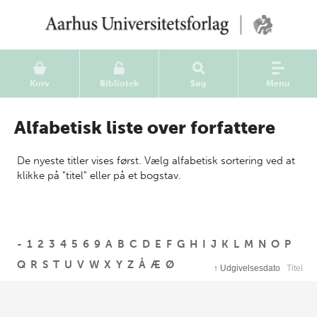
Kurv
Bibliotek
Søg
Menu
Alfabetisk liste over forfattere
De nyeste titler vises først. Vælg alfabetisk sortering ved at
klikke på "titel" eller på et bogstav.
-
1
2
3
4
5
6
9
A
B
C
D
E
F
G
H
I
J
K
L
M
N
O
P
Q
R
S
T
U
V
W
X
Y
Z
Å
Æ
Ø
↑
Udgivelsesdato
Titel