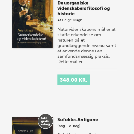
De uorganiske
videnskabers filosofi og
historie
Af
Helge Kragh
Naturvidenskabens mål er at
skaffe erkendelse om
naturen på et
grundlæggende niveau samt
at anvende denne i en
samfundsmæssig praksis.
Dette mål er…
348,00 KR.
Sofokles Antigone
(bog + e-bog)