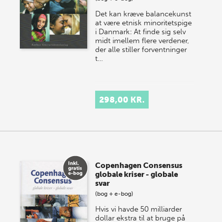
Det kan kræve balancekunst
at være etnisk mi­no­ritetspige
i Danmark: At finde sig selv
midt imellem flere verdener,
der alle stiller forvent­ninger
t…
298,00 KR.
Copenhagen Consensus
globale kriser - globale
svar
(bog + e-bog)
Hvis vi havde 50 milliarder
dollar ekstra til at bruge på