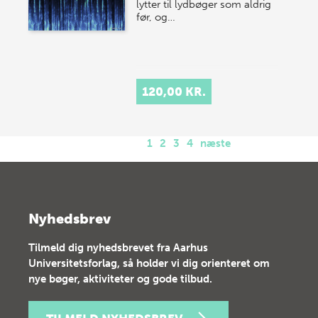
lytter til lydbøger som aldrig
før, og…
120,00 KR.
1
2
3
4
næste
Nyhedsbrev
Tilmeld dig nyhedsbrevet fra Aarhus
Universitetsforlag, så holder vi dig orienteret om
nye bøger, aktiviteter og gode tilbud.