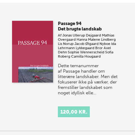
Passage 94
Det brugte landskab
Af
Jonas Ullerup Dejgaard
Mathias
Overgaard
Hanna Malene Lindberg
Lis Norup
Jacob Ølgaard Nyboe
Ida
Lehrmann Lykkegaard
Bror Axel
Dehn
Sophie Wennerscheid
Sofia
Roberg
Camilla Hougaard
Dette temanummer
af Passage handler om
litterære landskaber. Men det
fokuserer ikke på værker, der
fremstiller landskabet som
noget idyllisk elle…
120,00 KR.