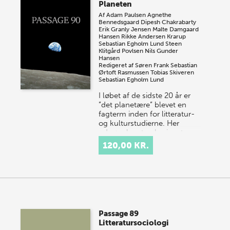
Planeten
Af
Adam Paulsen
Agnethe
Bennedsgaard
Dipesh Chakrabarty
Erik Granly Jensen
Malte Damgaard
Hansen
Rikke Andersen Krarup
Sebastian Egholm Lund
Steen
Klitgård Povlsen
Nils Gunder
Hansen
Redigeret af
Søren Frank
Sebastian
Ørtoft Rasmussen
Tobias Skiveren
Sebastian Egholm Lund
I løbet af de sidste 20 år er
”det planetære” blevet en
fagterm inden for litteratur-
og kulturstudierne. Her
udgør planeten horisonten
for en fornyet…
120,00 KR.
Passage 89
Litteratursociologi