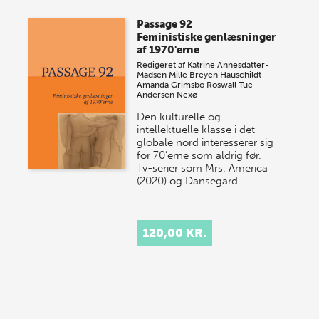
Passage 92
Feministiske genlæsninger
af 1970'erne
Redigeret af
Katrine Annesdatter-
Madsen
Mille Breyen Hauschildt
Amanda Grimsbo Roswall
Tue
Andersen Nexø
Den kulturelle og
intellektuelle klasse i det
globale nord interesserer sig
for 70’erne som aldrig før.
Tv-serier som Mrs. America
(2020) og Dansegard…
120,00 KR.