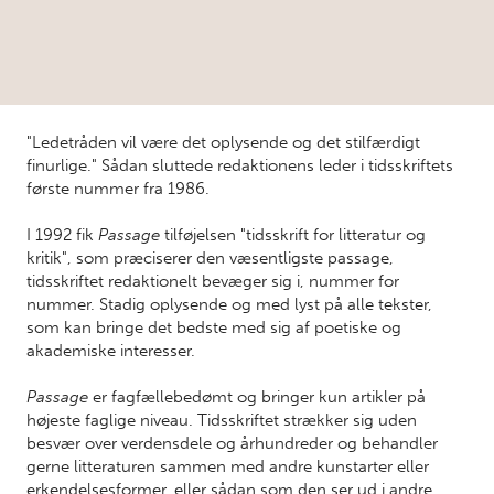
"Ledetråden vil være det oplysende og det stilfærdigt
finurlige." Sådan sluttede redaktionens leder i tidsskriftets
første nummer fra 1986.
I 1992 fik
Passage
tilføjelsen "tidsskrift for litteratur og
kritik", som præciserer den væsentligste passage,
tidsskriftet redaktionelt bevæger sig i, nummer for
nummer. Stadig oplysende og med lyst på alle tekster,
som kan bringe det bedste med sig af poetiske og
akademiske interesser.
Passage
er fagfællebedømt og bringer kun artikler på
højeste faglige niveau. Tidsskriftet strækker sig uden
besvær over verdensdele og århundreder og behandler
gerne litteraturen sammen med andre kunstarter eller
erkendelsesformer, eller
sådan som den ser ud i andre