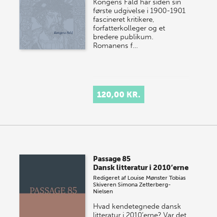
Kongens Fald har siden sin
første udgivelse i 1900-1901
fascineret kritikere,
forfatterkolleger og et
bredere publikum.
Romanens f…
120,00 KR.
Passage 85
Dansk litteratur i 2010’erne
Redigeret af
Louise Mønster
Tobias
Skiveren
Simona Zetterberg-
Nielsen
Hvad kendetegnede dansk
litteratur i 2010’erne? Var det