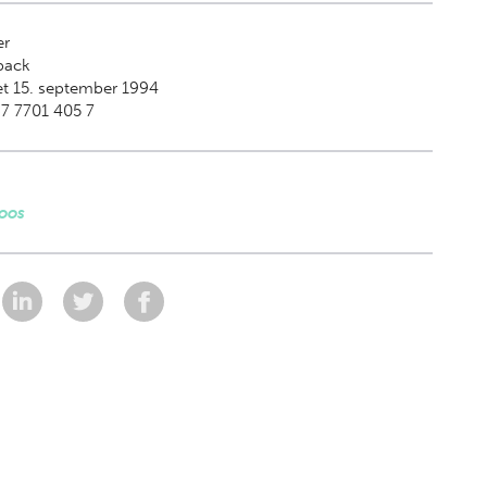
er
back
t 15. september 1994
7 7701 405 7
Moos