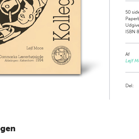
50
sid
Paper
Udgive
ISBN 8
Af
Lejf 
Del:
ogen