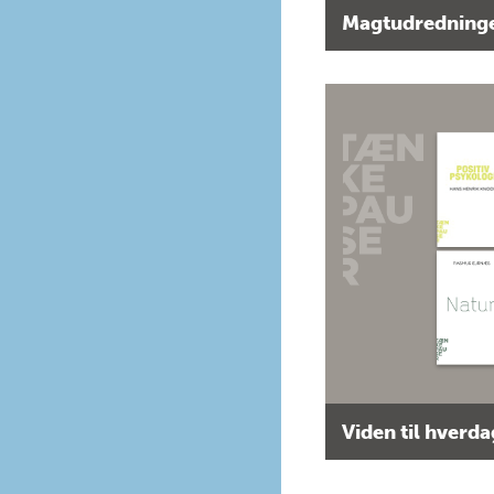
Magtudredninge
Viden til hverd