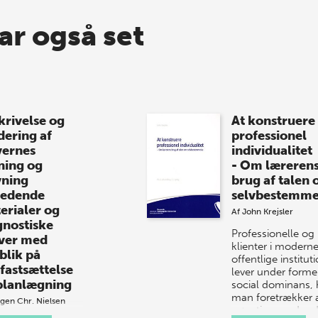
ar også set
krivelse og
At konstruere
dering af
professionel
vernes
individualitet
ning og
- Om læreren
vning
brug af talen
ledende
selvbestemme
erialer og
Af
John Krejsler
gnostiske
Professionelle og
ver med
klienter i modern
blik på
offentlige institut
fastsættelse
lever under former
planlægning
social dominans, 
man foretrækker 
gen Chr. Nielsen
gøre ting med ord