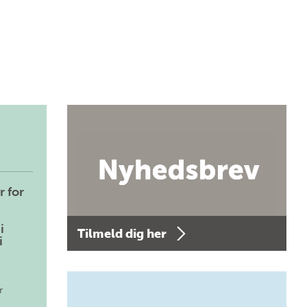
r for
i
Tilmeld dig her
i
r