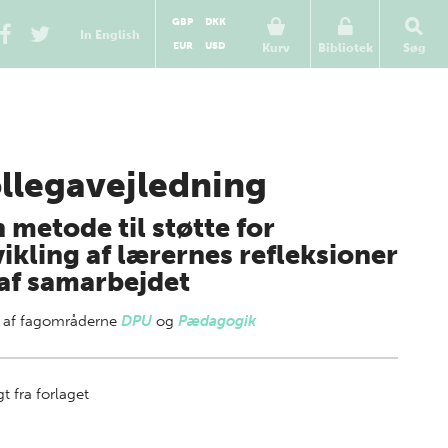
GBP
DKK
In English
EUR
USD
Kurv
Bibliotek
Søg
llegavejledning
n metode til støtte for
ikling af lærernes refleksioner
af samarbejdet
 af
fagområderne
DPU
og
Pædagogik
t fra forlaget