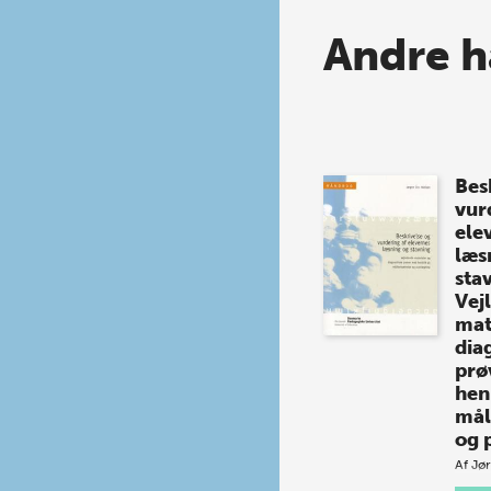
Andre h
Bes
vur
ele
læs
sta
Vej
mat
dia
prø
hen
mål
og 
Af
Jør