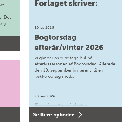
Forlaget skriver:
mt
. Det
krig
20 juli 2026
.
Bogtorsdag
efterår/vinter 2026
Vi glæder os til at tage hul på
efterårssæsonen af Bogtorsdag. Allerede
den 10. september inviterer vi til en
række oplæg med…
20 maj 2026
Forårets sidste
Se flere nyheder
Bogtorsdag 11. juni
Forårets sidste Bogtorsdag 11. juni Vær