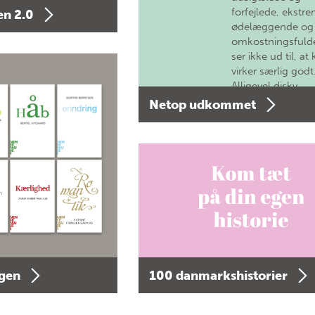
forfejlede, ekstre
n 2.0
ødelæggende og
omkostningsfulde
ser ikke ud til, at 
virker særlig godt
Alligevel diskv…
Netop udkommet
agen
100 danmarkshistorier