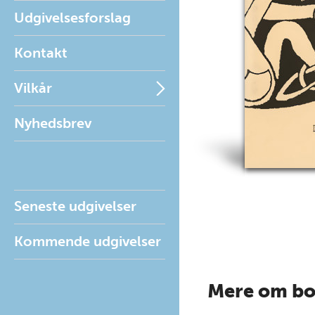
Udgivelsesforslag
Kontakt
Vilkår
Nyhedsbrev
Seneste udgivelser
Kommende udgivelser
Mere om b