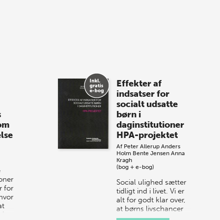
med, når vi sammen med Det Kgl.
Bibliotek i Aarhus fejrer forfatterne bag
vores nyes…
8 maj 2026
Spar op til 70% til
Effekter af
sommer-lagersalg!
indsatser for
socialt udsatte
Vi gentager succesen og inviterer igen i
s
børn i
år til vores store sommer-lagersalg,
 om
daginstitutioner
så sæt kryds i kalenderen onsdag den
lse
HPA-projektet
10. j…
Af
Peter Allerup
Anders
Holm
Bente Jensen
Anna
Kragh
(bog + e-bog)
e
ioner
Social ulighed sætter
 for
tidligt ind i livet. Vi er
hvor
alt for godt klar over,
at
at børns livschancer
 i
og muligheder ikke er