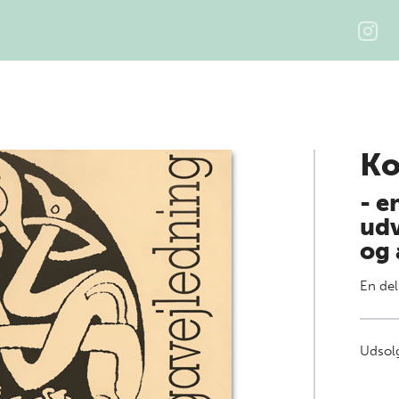
Ko
- e
udv
og 
En del
Udsolg