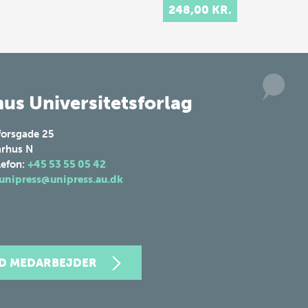
ens, men afhænger af
248,00 KR.
forældrebaggr…
us Universitetsforlag
forsgade 25
rhus N
lefon:
+45 53 55 05 42
unipress@unipress.au.dk
ND MEDARBEJDER