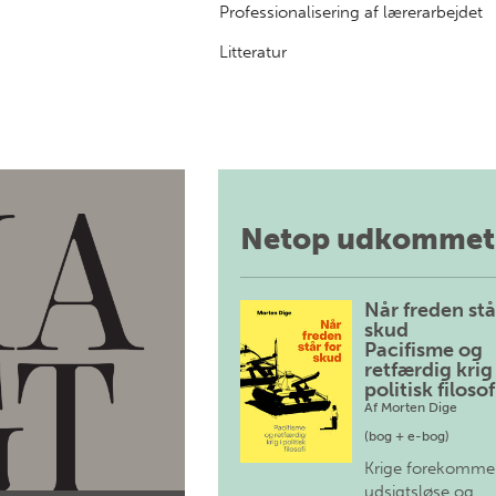
Professionalisering af lærerarbejdet
Litteratur
Netop udkommet
Når freden stå
skud
Pacifisme og
retfærdig krig 
politisk filosof
Af
Morten Dige
(bog + e-bog)
Krige forekomme
udsigtsløse og