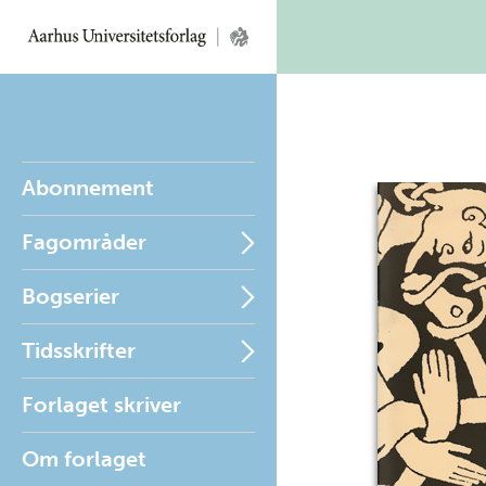
Abonnement
Fagområder
Bogserier
Tidsskrifter
Forlaget skriver
Om forlaget