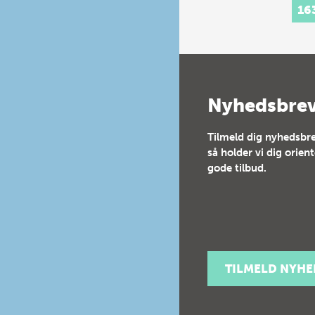
Et n
16
grun
unde
læsn
stavn
dans
godt
elev
Nyhedsbre
stan
Tilmeld dig nyhedsbre
så holder vi dig orien
gode tilbud.
TILMELD NYH