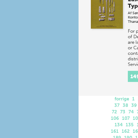
Typ
Af
Sør
Konto
Thana
For 
of D
are 
or C
cont
distr
Servi
at o
14
forrige
1
37
38
39
72
73
74
106
107
1
134
135
161
162
1
189
190
1