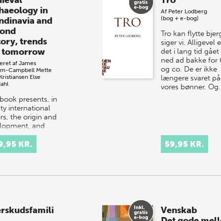
ieval
Tro
haeology in
Af
Peter Lodberg
(bog + e-bog)
ndinavia and
ond
Tro kan flytte bjer
tory, trends
siger vi. Alligevel e
 tomorrow
det i lang tid gået 
ned ad bakke for
eret af
James
og co. De er ikke
am-Campbell
Mette
Kristiansen
Else
længere svaret på 
ahl
vores bønner. Og
 book presents, in
ty international
rs, the origin and
lopment, and
 of the main
acteristics and
9,95 KR.
59,95 KR.
sities, of the
demic…
rskudsfamili
Venskab
Det gode mel