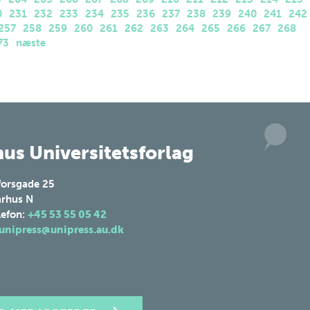
0
231
232
233
234
235
236
237
238
239
240
241
242
257
258
259
260
261
262
263
264
265
266
267
268
73
næste
us Universitetsforlag
forsgade 25
rhus N
lefon:
+45 53 55 05 42
unipress@unipress.au.dk