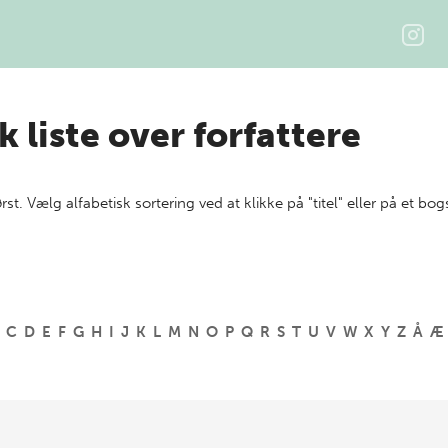
k liste over forfattere
ørst. Vælg alfabetisk sortering ved at klikke på "titel" eller på et bog
C
D
E
F
G
H
I
J
K
L
M
N
O
P
Q
R
S
T
U
V
W
X
Y
Z
Å
Æ