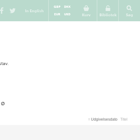
GBP
DKK
In English
EUR
USD
Kurv
Bibliotek
Søg
stav.
Ø
↑
Udgivelsesdato
Titel