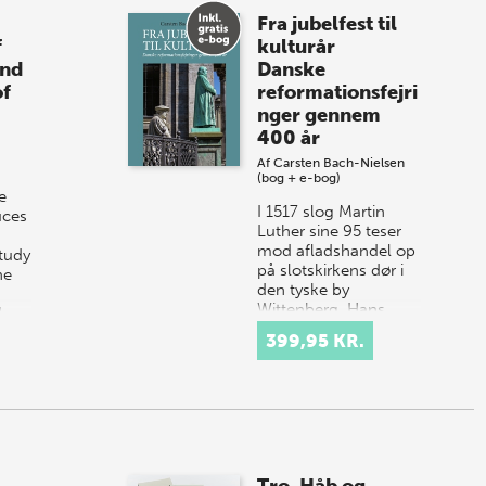
Fra jubelfest til
f
kulturår
and
Danske
of
reformationsfejri
nger gennem
400 år
Af
Carsten Bach-Nielsen
(bog + e-bog)
e
I 1517 slog Martin
uces
Luther sine 95 teser
mod afladshandel op
tudy
på slotskirkens dør i
he
den tyske by
Wittenberg. Hans
d
bidske kritik af kirken
ol…
399,95 KR.
gav genlyd ove…