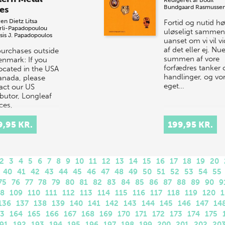
Redigeret af
Bodil
Bundgaard Rasmusse
es
en Dietz
Litsa
Fortid og nutid hø
rli-Papadopoulou
uløseligt sammen
sis J. Papadopoulos
uanset om vi vil v
af det eller ej. Nue
purchases outside
summen af vore
enmark: If you
forfædres tanker 
located in the USA
handlinger, og vo
anada, please
eget…
act our US
ibutor, Longleaf
ces,
rders@longle…
9,95 KR.
199,95 KR.
2
3
4
5
6
7
8
9
10
11
12
13
14
15
16
17
18
19
20
40
41
42
43
44
45
46
47
48
49
50
51
52
53
54
55
75
76
77
78
79
80
81
82
83
84
85
86
87
88
89
90
9
08
109
110
111
112
113
114
115
116
117
118
119
120
1
136
137
138
139
140
141
142
143
144
145
146
147
14
63
164
165
166
167
168
169
170
171
172
173
174
175
91
192
193
194
195
196
197
198
199
200
201
202
20