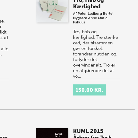
Tro, Håb og
Kærlighed
Af
Peter Lodberg
Bertel
Nygaard
Anne Marie
ge,
Pahuus
r
Tro, håb og
lidt
kærlighed. Tre stærke
 Gud
ord, der tilsammen
gør en forskel,
alle
forandrer nutiden og,
…
forlyder det,
overvinder alt. Tro er
en afgørende del af
vo…
150,00 KR.
KUML 2015
lem
Årbog for Jysk