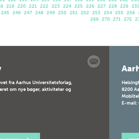
18
219
220
221
222
223
224
225
226
227
228
229
23
245
246
247
248
249
250
251
252
253
254
255
256
269
270
271
272
2
v
Aarh
vet fra Aarhus Universitetsforlag,
Helsing
teret om nye bøger, aktiviteter og
8200
Aa
Mobilte
E-mail: