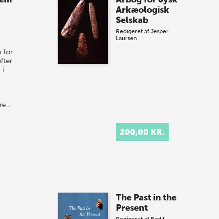
Arkæologisk
Selskab
Redigeret af
Jesper
Laursen
 for
ifter
 i
ere…
200,00 KR.
The Past in the
Present