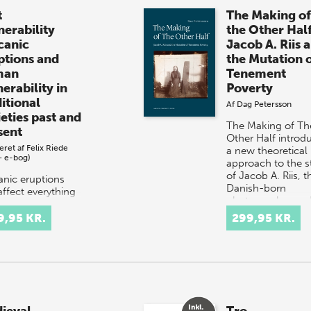
t
The Making of
nerability
the Other Hal
canic
Jacob A. Riis 
ptions and
the Mutation 
man
Tenement
erability in
Poverty
itional
Af
Dag Petersson
ieties past and
The Making of Th
sent
Other Half introd
eret af
Felix Riede
a new theoretical
+ e-bog)
approach to the s
of Jacob A. Riis, t
anic eruptions
Danish-born
affect everything
photographer an
ure, wildlife,
reporter, who rev
le. From the
9,95 KR.
299,95 KR.
iest times, human
lience has been
ed by this most
re env…