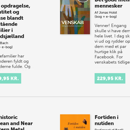
opdragelse,
mennesker
titet og
Af
Jonas Holst
(bog + e-bog)
sse blandt
stående
Venner! Engang
lier i
skulle vi have dem
dsjælland
hele livet. I dag sk
vi ud og rydder op
 Bach
dem med et par
+ e-bog)
hurtige klik på
efamilier har
Facebook. For
nderen fyldt og
venskabets tidlig
erne fulde. Og
ldre skal holde
en lige i munden,
9,95 KR.
229,95 KR.
selvom en stor del
eres børns
agelse sk…
historic
Fortiden i
ean and Near
nutiden
tern Metal