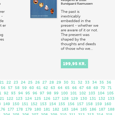
Redigeret af
Bodil
n
Bundgaard Rasmussen
rer
The past is
 -
inextricably
ide
embedded in the
t er
present - whether we
are aware of it or not.
og
The present was
res
shaped by the
thoughts and deeds
of those who we…
199,95 KR.
21
22
23
24
25
26
27
28
29
30
31
32
33
34
35
36
56
57
58
59
60
61
62
63
64
65
66
67
68
69
70
71
1
92
93
94
95
96
97
98
99
100
101
102
103
104
105
21
122
123
124
125
126
127
128
129
130
131
132
133
8
149
150
151
152
153
154
155
156
157
158
159
160
176
177
178
179
180
181
182
183
184
185
186
187
188
3
204
205
206
207
208
209
210
211
212
213
214
215