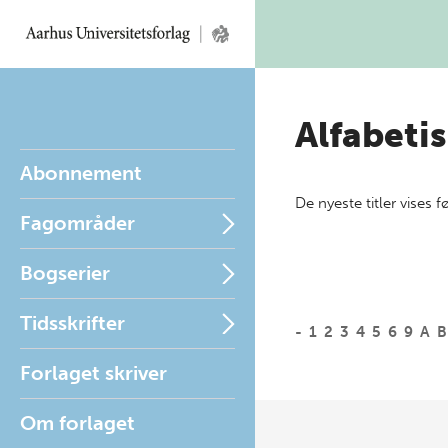
Alfabetis
Abonnement
De nyeste titler vises f
Fagområder
Bogserier
Tidsskrifter
-
1
2
3
4
5
6
9
A
B
Forlaget skriver
Om forlaget