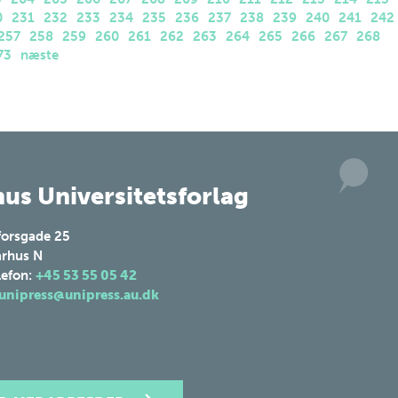
0
231
232
233
234
235
236
237
238
239
240
241
242
257
258
259
260
261
262
263
264
265
266
267
268
73
næste
us Universitetsforlag
forsgade 25
rhus N
lefon:
+45 53 55 05 42
unipress@unipress.au.dk