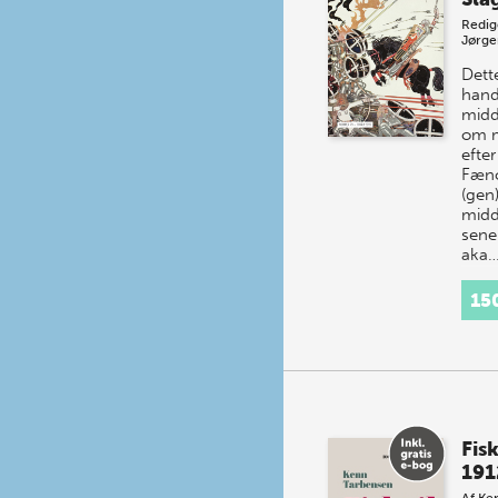
Redig
Jørge
Det
hand
midd
om m
efte
Fæno
(gen
midd
sener
aka
15
Fisk
191