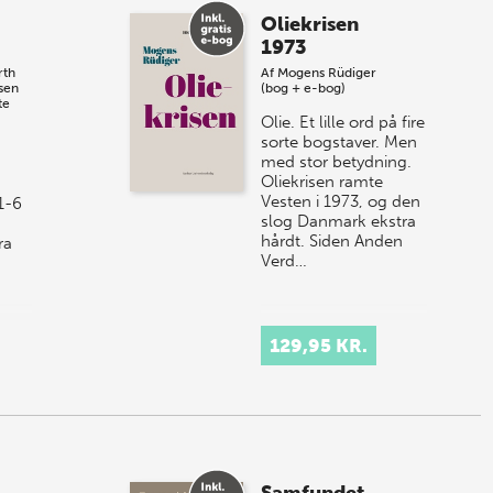
Oliekrisen
1973
rth
Af
Mogens Rüdiger
sen
(bog + e-bog)
te
Olie. Et lille ord på fire
sorte bogstaver. Men
med stor betydning.
Oliekrisen ramte
Vesten i 1973, og den
1-6
slog Danmark ekstra
hårdt. Siden Anden
ra
Verd…
 seks
129,95 KR.