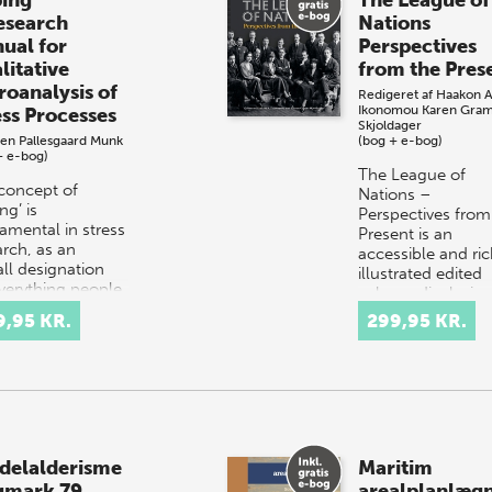
ing
The League of
esearch
Nations
ual for
Perspectives
litative
from the Pres
roanalysis of
Redigeret af
Haakon A
Ikonomou
Karen Gra
ess Processes
Skjoldager
en Pallesgaard Munk
(bog + e-bog)
+ e-bog)
The League of
concept of
Nations –
ng’ is
Perspectives from
amental in stress
Present is an
arch, as an
accessible and ric
all designation
illustrated edited
everything people
volume displaying
o deal with
wide variety of
9,95 KR.
299,95 KR.
sful situations. In
cutting-…
delalderisme
Maritim
gmark 79
arealplanlæg