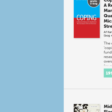
Cop
A R
Man
Qua
Mic
Str
Af
Kar
(bog 
The 
‘copi
fund
rese
over
for 
do t
19
stres
th…
Mid
Sla