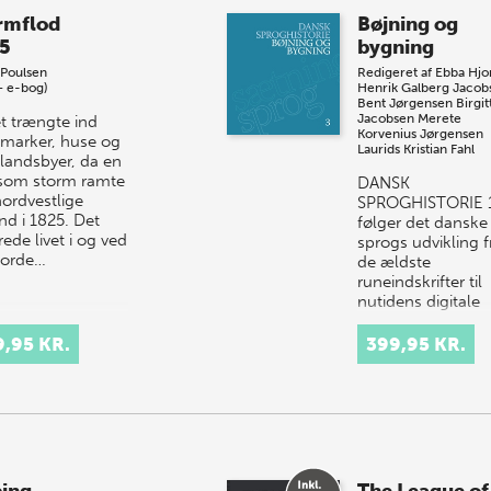
rmflod
Bøjning og
5
bygning
Poulsen
Redigeret af
Ebba Hjo
+ e-bog)
Henrik Galberg Jacob
Bent Jørgensen
Birgit
Jacobsen
Merete
t trængte ind
Korvenius Jørgensen
 marker, huse og
Laurids Kristian Fahl
 landsbyer, da en
som storm ramte
DANSK
nordvestlige
SPROGHISTORIE 
nd i 1825. Det
følger det danske
ede livet i og ved
sprogs udvikling f
jorde…
de ældste
runeindskrifter til
nutidens digitale
tekster. I værkets
bind beretter s…
9,95 KR.
399,95 KR.