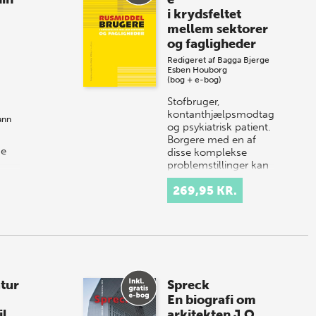
i krydsfeltet
mellem sektorer
og fagligheder
Redigeret af
Bagga Bjerge
Esben Houborg
(bog + e-bog)
Stofbruger,
kontanthjælpsmodtager
ann
og psykiatrisk patient.
Borgere med en af
de
disse komplekse
problemstillinger kan
få hjælp fra det
den.
269,95 KR.
danske velfærdssyst…
og
 på
atur
Spreck
En biografi om
il
arkitekten J.O.