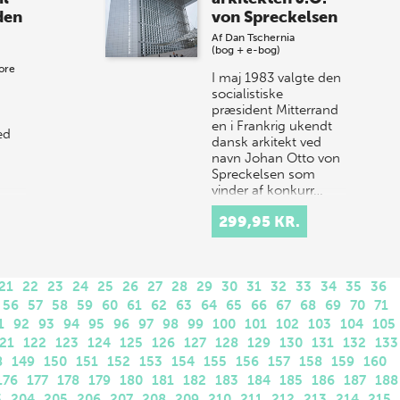
den
von Spreckelsen
Af
Dan Tschernia
(bog + e-bog)
ore
I maj 1983 valgte den
socialistiske
præsident Mitterrand
en i Frankrig ukendt
ed
dansk arkitekt ved
navn Johan Otto von
Spreckelsen som
vinder af konkurr…
n
299,95 KR.
.
21
22
23
24
25
26
27
28
29
30
31
32
33
34
35
36
56
57
58
59
60
61
62
63
64
65
66
67
68
69
70
71
1
92
93
94
95
96
97
98
99
100
101
102
103
104
105
21
122
123
124
125
126
127
128
129
130
131
132
133
8
149
150
151
152
153
154
155
156
157
158
159
160
176
177
178
179
180
181
182
183
184
185
186
187
188
3
204
205
206
207
208
209
210
211
212
213
214
215