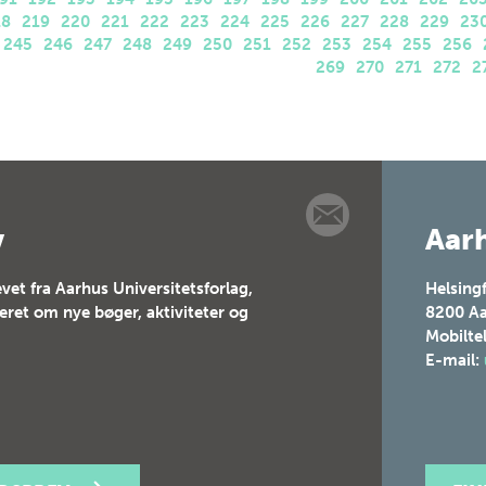
18
219
220
221
222
223
224
225
226
227
228
229
23
245
246
247
248
249
250
251
252
253
254
255
256
269
270
271
272
2
v
Aarh
vet fra Aarhus Universitetsforlag,
Helsing
teret om nye bøger, aktiviteter og
8200
Aa
Mobilte
E-mail: