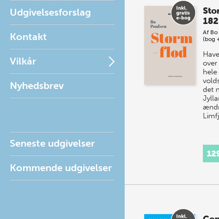
Sto
Udgivelsesforslag
182
Af
Bo 
Kontakt
(bog 
Have
Vilkår
over
hele
vold
Nyhedsbrev
det 
Jylla
ændr
Limf
Seneste udgivelser
12
Kommende udgivelser