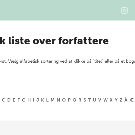
k liste over forfattere
ørst. Vælg alfabetisk sortering ved at klikke på "titel" eller på et bog
C
D
E
F
G
H
I
J
K
L
M
N
O
P
Q
R
S
T
U
V
W
X
Y
Z
Å
Æ