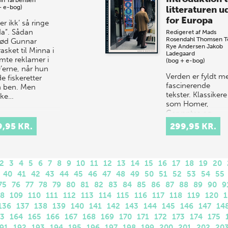
nn Tarbensen
+ e-bog)
litteraturen u
for Europa
er ikk’ så ringe
a”. Sådan
Redigeret af
Mads
Rosendahl Thomsen
T
ød Gunnar
Rye Andersen
Jakob
asket til Minna i
Ladegaard
mte reklamer i
(bog + e-bog)
’erne, når hun
Verden er fyldt m
e fiskeretter
fascinerende
 ben. Men
tekster. Klassikere
ske…
som Homer,
Cervantes og
Shakespeare. Me
9,95 KR.
299,95 KR.
også mange, vi
sjældent hører om
Hâfez, Cortázar,…
2
3
4
5
6
7
8
9
10
11
12
13
14
15
16
17
18
19
20
40
41
42
43
44
45
46
47
48
49
50
51
52
53
54
55
75
76
77
78
79
80
81
82
83
84
85
86
87
88
89
90
9
08
109
110
111
112
113
114
115
116
117
118
119
120
1
136
137
138
139
140
141
142
143
144
145
146
147
14
63
164
165
166
167
168
169
170
171
172
173
174
175
91
192
193
194
195
196
197
198
199
200
201
202
20