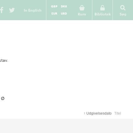
GBP
DKK
In English
EUR
USD
Kurv
Bibliotek
Søg
stav.
Ø
↑
Udgivelsesdato
Titel