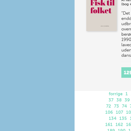
Af
Ke
(bog 
”Det 
endd
udbr
overr
berø
1990
laved
uden
dan
12
forrige
1
37
38
39
72
73
74
106
107
1
134
135
161
162
1
189
190
1