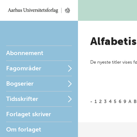
Alfabetis
Abonnement
De nyeste titler vises f
Fagområder
Bogserier
Tidsskrifter
-
1
2
3
4
5
6
9
A
B
Forlaget skriver
Om forlaget