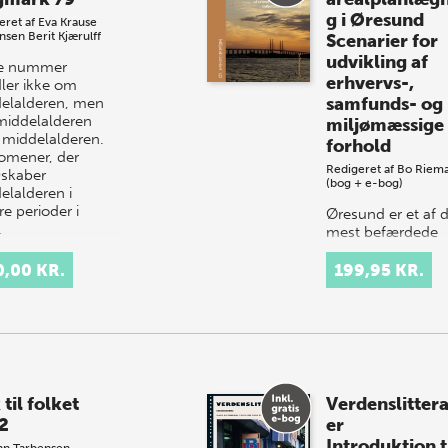
g i Øresund
eret af
Eva Krause
nsen
Berit Kjærulff
Scenarier for
udvikling af
te nummer
erhvervs-,
ler ikke om
samfunds- og
elalderen, men
iddelalderen
miljømæssige
r middelalderen.
forhold
mener, der
Redigeret af
Bo Riem
)skaber
(bog + e-bog)
elalderen i
e perioder i
Øresund er et af 
…
mest befærdede
farvande og
kystområder i ver
0,00 KR.
199,95 KR.
Store container- 
krydstogtskibe
passerer igennem
langs, mens
færgetrafikken…
 til folket
Verdenslitter
2
er
Introduktion t