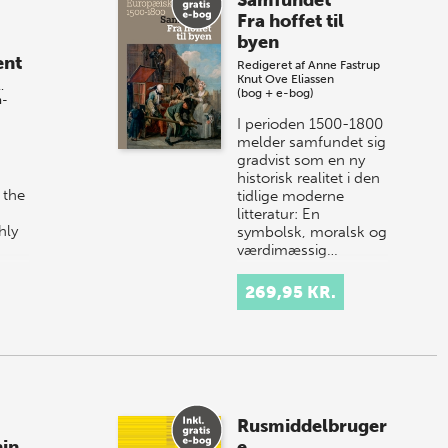
Samfundet
Fra hoffet til
byen
ent
Redigeret af
Anne Fastrup
Knut Ove Eliassen
.
(bog + e-bog)
m-
I perioden 1500-1800
melder samfundet sig
gradvist som en ny
historisk realitet i den
 the
tidlige moderne
litteratur: En
hly
symbolsk, moralsk og
værdimæssig…
 a
269,95 KR.
Rusmiddelbruger
nin
e