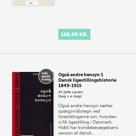
128,00 KR.
Også andre hensyn 1
Dansk ligestillingshistorie
1849-1915
Af
Jytte Larsen
(bog + e-bog)
Også andre hensyn sætter
spørgsmålstegn ved
forestillingerne om, hvordan
vi fik ligestilling i Danmark.
Hidtil har kvindebevægelsens
version af dansk…