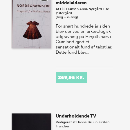
middelalderen
Af
Lilli Fransen
Anna Nørgård
Else
Østergård
(bog + e-bog)
For snart hundrede år siden
blev der ved en arkæologisk
udgravning på Herjolfsnæs i
Grønland gjort et
sensationelt fund af tekstiler.
Dette fund blev…
269,95 KR.
Underholdende TV
Redigeret af
Hanne Bruun
Kirsten
Frandsen