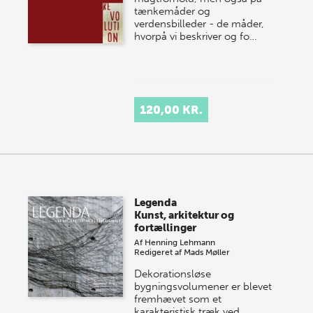
tænkemåder og
verdensbilleder - de måder,
hvorpå vi beskriver og fo…
120,00 KR.
Legenda
Kunst, arkitektur og
fortællinger
Af
Henning Lehmann
Redigeret af
Mads Møller
Dekorationsløse
bygningsvolumener er blevet
fremhævet som et
karakteristisk træk ved