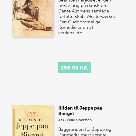
Beatrice i Paradiset er den
første bog på dansk om
Dante Alighieris samlede
forfatterskab. Mesterværket
Den Guddommelige
Komedie er en af
verdenslitte…
298,00 KR.
Kilden til Jeppe paa
Bierget
Af
Gunnar Sivertsen
Baggrunden for Jeppe og
Danmarks mest kendte