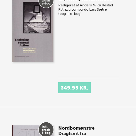
Redigeret af
Anders M. Gullestad
Patrizia Lombardo
Lars Sætre
(bog + e-bog)
349,95 KR.
Nordbomønstre
Dragtsnit fra