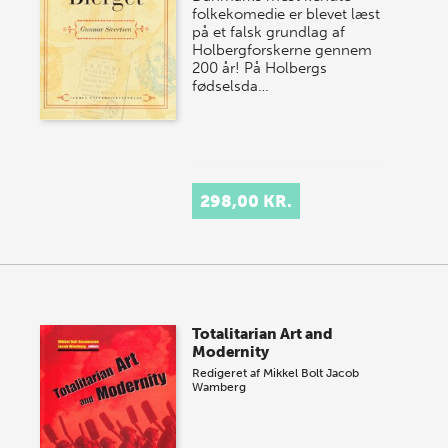
folkekomedie er blevet læst
på et falsk grundlag af
Holbergforskerne gennem
200 år! På Holbergs
fødselsda…
298,00 KR.
Totalitarian Art and
Modernity
Redigeret af
Mikkel Bolt
Jacob
Wamberg