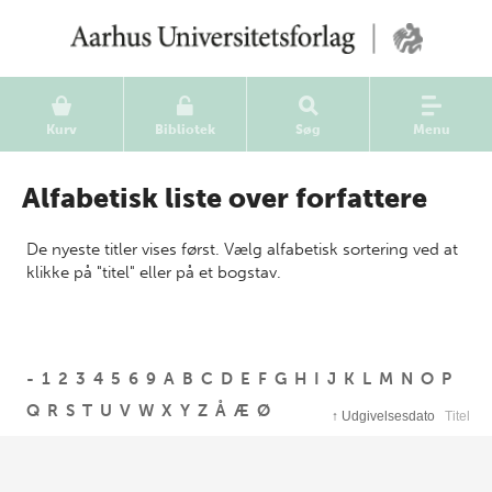
Kurv
Bibliotek
Søg
Menu
Alfabetisk liste over forfattere
De nyeste titler vises først. Vælg alfabetisk sortering ved at
klikke på "titel" eller på et bogstav.
-
1
2
3
4
5
6
9
A
B
C
D
E
F
G
H
I
J
K
L
M
N
O
P
Q
R
S
T
U
V
W
X
Y
Z
Å
Æ
Ø
↑
Udgivelsesdato
Titel