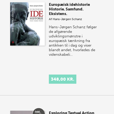
Europæisk idehistorie
Historie. Samfund.
Eksistens.
Af
Hans-Jørgen Schanz
Hans-Jørgen Schanz følger
de afgørende
udviklingsmønstre i
europæisk tænkning fra
antikken til i dag og viser
blandt andet, hvorledes de
videnskabeli…
348,00 KR.
Exploring Textual Action