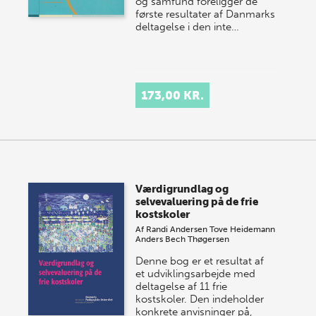
og samfund foreligger de
første resultater af Danmarks
deltagelse i den inte…
173,00 KR.
Værdigrundlag og
selvevaluering på de frie
kostskoler
Af
Randi Andersen
Tove Heidemann
Anders Bech Thøgersen
Denne bog er et resultat af
et udviklingsarbejde med
deltagelse af 11 frie
kostskoler. Den indeholder
konkrete anvisninger på,