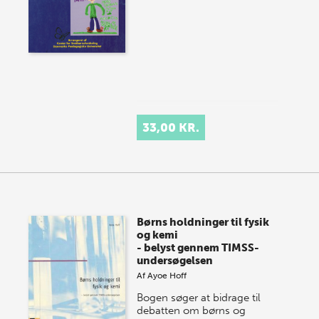
33,00 KR.
Børns holdninger til fysik
og kemi
- belyst gennem TIMSS-
undersøgelsen
Af
Ayoe Hoff
Bogen søger at bidrage til
debatten om børns og