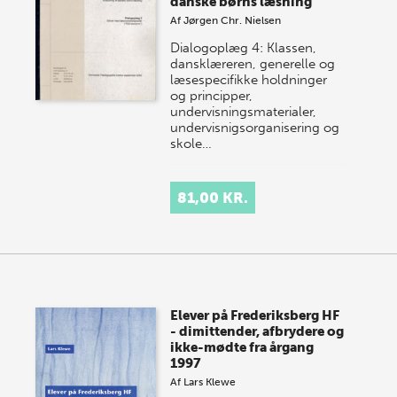
danske børns læsning
Af
Jørgen Chr. Nielsen
Dialogoplæg 4: Klassen,
dansklæreren, generelle og
læsespecifikke holdninger
og principper,
undervisningsmaterialer,
undervisnigsorganisering og
skole…
81,00 KR.
Elever på Frederiksberg HF
- dimittender, afbrydere og
ikke-mødte fra årgang
1997
Af
Lars Klewe