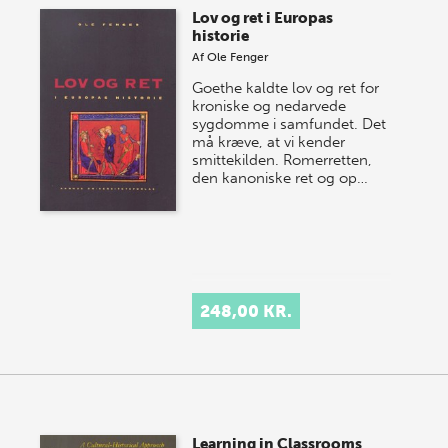
Lov og ret i Europas
historie
Af
Ole Fenger
Goethe kaldte lov og ret for
kroniske og nedarvede
sygdomme i samfundet. Det
må kræve, at vi kender
smittekilden. Romerretten,
den kanoniske ret og op…
248,00 KR.
Learning in Classrooms