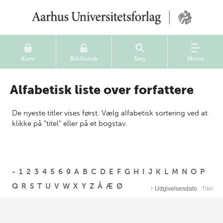
Kurv
Bibliotek
Søg
Menu
Alfabetisk liste over forfattere
De nyeste titler vises først. Vælg alfabetisk sortering ved at
klikke på "titel" eller på et bogstav.
-
1
2
3
4
5
6
9
A
B
C
D
E
F
G
H
I
J
K
L
M
N
O
P
Q
R
S
T
U
V
W
X
Y
Z
Å
Æ
Ø
↑
Udgivelsesdato
Titel