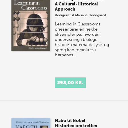
A Cultural-Historical
Approach
Redigeret af
Mariane Hedegaard
Learning in Classrooms
præsenterer en række
eksempler på, hvordan
undervisning i biologi,
historie, matematik, fysik og
sprog kan forankres i
børnenes…
298,00 KR.
Nabo til Nobel
Historien om tretten