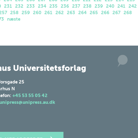
0
231
232
233
234
235
236
237
238
239
240
241
242
257
258
259
260
261
262
263
264
265
266
267
268
73
næste
us Universitetsforlag
forsgade 25
rhus N
lefon:
+45 53 55 05 42
unipress@unipress.au.dk