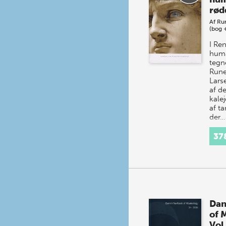
rød
Af
Run
(bog 
I Re
huma
tegn
Rune
Lars
af d
kale
af ta
der…
37
Dan
of 
Vol