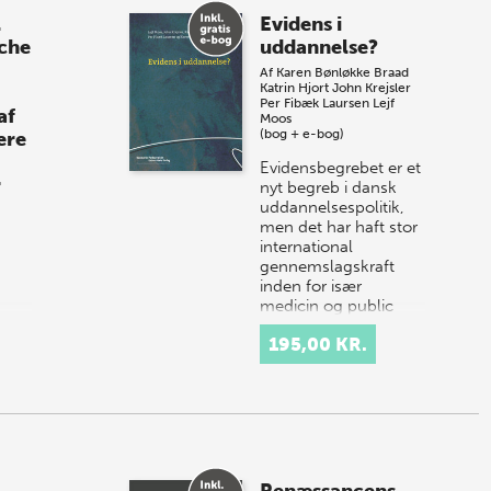
l
Evidens i
che
uddannelse?
Af
Karen Bønløkke Braad
Katrin Hjort
John Krejsler
Per Fibæk Laursen
Lejf
af
Moos
(bog + e-bog)
ere
Evidensbegrebet er et
r
nyt begreb i dansk
uddannelsespolitik,
men det har haft stor
international
gennemslagskraft
inden for især
medicin og public
man…
or i
195,00 KR.
r om
ndes
der
 i
æt i