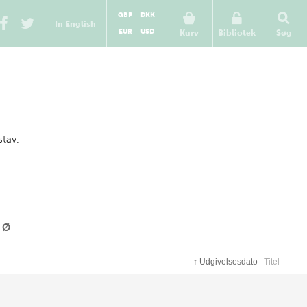
GBP
DKK
In English
EUR
USD
Kurv
Bibliotek
Søg
stav.
Ø
↑
Udgivelsesdato
Titel