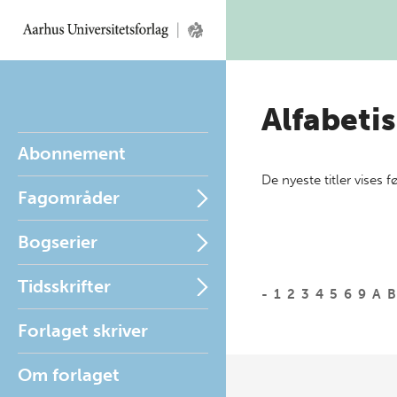
Alfabetis
Abonnement
De nyeste titler vises f
Fagområder
Bogserier
Tidsskrifter
-
1
2
3
4
5
6
9
A
B
Forlaget skriver
Om forlaget