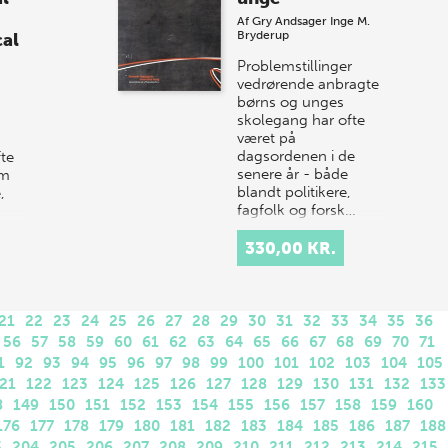
Af
Gry Andsager
Inge M.
Bryderup
cal
Problemstillinger
vedrørende anbragte
børns og unges
skolegang har ofte
været på
dagsordenen i de
fte
senere år - både
om
blandt politikere,
,
fagfolk og forsk…
28
330,00 KR.
bog
21
22
23
24
25
26
27
28
29
30
31
32
33
34
35
36
56
57
58
59
60
61
62
63
64
65
66
67
68
69
70
71
1
92
93
94
95
96
97
98
99
100
101
102
103
104
105
21
122
123
124
125
126
127
128
129
130
131
132
133
8
149
150
151
152
153
154
155
156
157
158
159
160
176
177
178
179
180
181
182
183
184
185
186
187
188
3
204
205
206
207
208
209
210
211
212
213
214
215