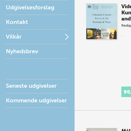
Vid
Udgivelsesforslag
Kun
and
Kontakt
Redig
.
Vilkår
Nyhedsbrev
Seneste udgivelser
90
Kommende udgivelser