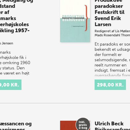
, Medgang og
Produktive
stand
paradokser
r af
Festskrift til
marks
Svend Erik
erhøjskoles
Larsen
ikling 1957-
Redigeret af
Lis Mølle
Mads Rosendahl Tho
k Jensen
Et paradoks er s
bekendt et udsag
marks
der formelt er
højskole fik i
selvmodsigende,
e omkring 1960
reelt rummer en
y status. Den
indsigt, fremsat i 
e været en højt
overraskende for
eret institution,
Paradokset er
sørgede for
9,00 KR.
298,00 KR.
sålede…
reuddannelse af
e…
æssancen og
Ulrich Beck
anismens
Risikosamfun