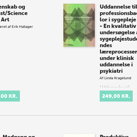
enskab og
Uddannelse ti
st/Science
professionsba
 Art
lor i sygepleje
- En kvalitativ
eret af
Erik Hallager
undersøgelse 
sygeplejestud
ndes
læreprocesse
under klinisk
uddannelse i
psykiatri
Af
Linda Kragelund
Uddannelse til
professionsbachel
,00 KR.
249,00 KR.
sygepleje handle
sygeplejestudere
læreprocesser un
klinisk uddannelse
psykiatri. Med afs
en empi…