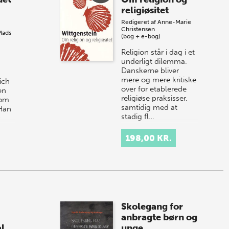
religiøsitet
Redigeret af
Anne-Marie
Christensen
Mads
(bog + e-bog)
Religion står i dag i et
underligt dilemma.
Danskerne bliver
n
mere og mere kritiske
ich
over for etablerede
en
religiøse praksisser,
 om
samtidig med at
 Han
stadig fl…
198,00 KR.
Skolegang for
anbragte børn og
l
unge