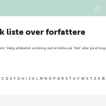
k liste over forfattere
ørst. Vælg alfabetisk sortering ved at klikke på "titel" eller på et bog
C
D
E
F
G
H
I
J
K
L
M
N
O
P
Q
R
S
T
U
V
W
X
Y
Z
Å
Æ