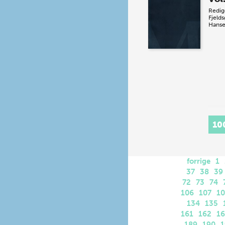
Redig
Fjeld
Hans
10
forrige
1
37
38
39
72
73
74
106
107
1
134
135
161
162
1
189
190
1