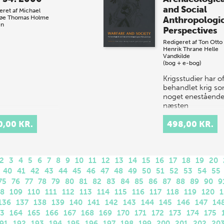
and Social
eret af
Michael
søe
Thomas Holme
Anthropologi
en
Perspectives
Redigeret af
Ton Otto
Henrik Thrane
Helle
Vandkilde
(bog + e-bog)
Krigsstudier har o
behandlet krig s
noget enestående
næsten
personificeret.
0,00 KR.
Forfatterne til de 
498,00 KR.
bidrag til denne 
har taget de
antropologis…
2
3
4
5
6
7
8
9
10
11
12
13
14
15
16
17
18
19
20
40
41
42
43
44
45
46
47
48
49
50
51
52
53
54
55
75
76
77
78
79
80
81
82
83
84
85
86
87
88
89
90
9
08
109
110
111
112
113
114
115
116
117
118
119
120
1
136
137
138
139
140
141
142
143
144
145
146
147
14
63
164
165
166
167
168
169
170
171
172
173
174
175
91
192
193
194
195
196
197
198
199
200
201
202
20