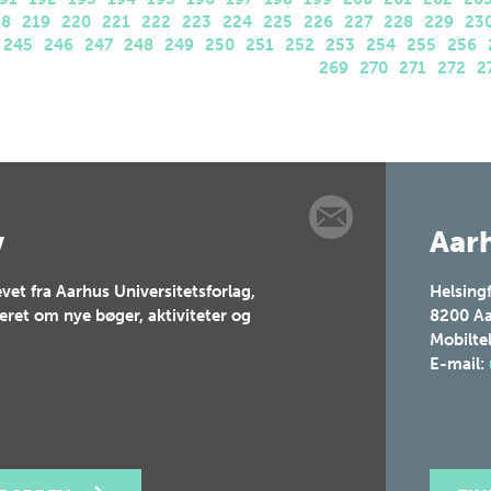
18
219
220
221
222
223
224
225
226
227
228
229
23
245
246
247
248
249
250
251
252
253
254
255
256
269
270
271
272
2
v
Aarh
vet fra Aarhus Universitetsforlag,
Helsing
teret om nye bøger, aktiviteter og
8200
Aa
Mobilte
E-mail: