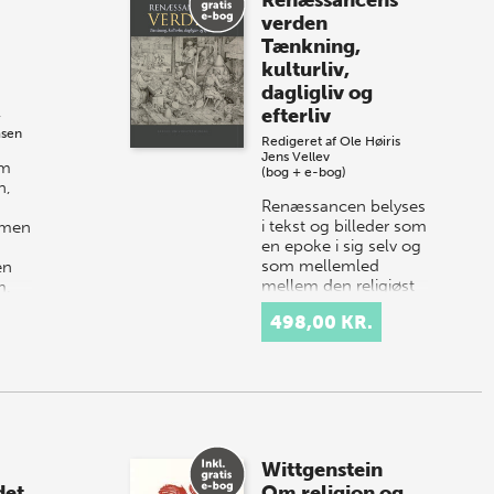
Renæssancens
verden
Tænkning,
kulturliv,
dagligliv og
efterliv
r
msen
Redigeret af
Ole Høiris
Jens Vellev
om
(bog + e-bog)
n,
Renæssancen belyses
i tekst og billeder som
 men
en epoke i sig selv og
som mellemled
en
mellem den religiøst
m.
dominerede
498,00 KR.
middelalder og den
verdslige modernit…
Wittgenstein
det
Om religion og