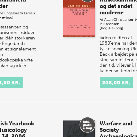
der
og det andet
moderne
e Engelbreth Larsen
+ e-bog)
Af
Allan Christiansen
P. Sørensen
næssancen og
(bog + e-bog)
nismens rødder
Siden midten af
er idéhistorikeren
1980'erne har de
 Engelbreth
tyske sociolog Ulr
en et signalement
Beck arbejdet på 
en
stor, samlet teori
jdoskopiske vifte
den tid, vi lever i.
nker og idéer,
kalder sin teori for
teorie…
8,00 KR.
248,00 KR.
ish Yearbook
Warfare and
Musicology
Society
. 34. 2006
Archaeologica