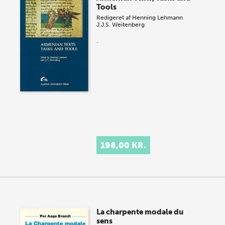
Tools
Redigeret af
Henning Lehmann
J.J.S. Weitenberg
.
198,00 KR.
La charpente modale du
sens