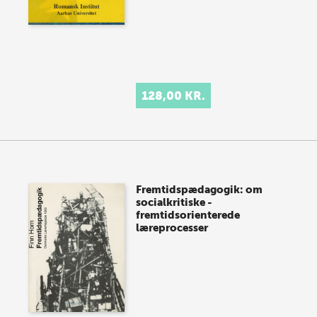
128,00 KR.
Fremtidspædagogik: om
socialkritiske -
fremtidsorienterede
læreprocesser