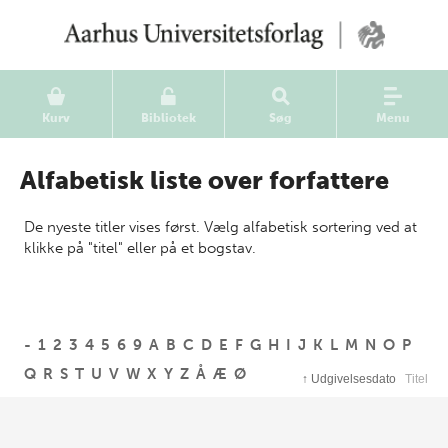
Kurv
Bibliotek
Søg
Menu
Alfabetisk liste over forfattere
De nyeste titler vises først. Vælg alfabetisk sortering ved at
klikke på "titel" eller på et bogstav.
-
1
2
3
4
5
6
9
A
B
C
D
E
F
G
H
I
J
K
L
M
N
O
P
Q
R
S
T
U
V
W
X
Y
Z
Å
Æ
Ø
↑
Udgivelsesdato
Titel