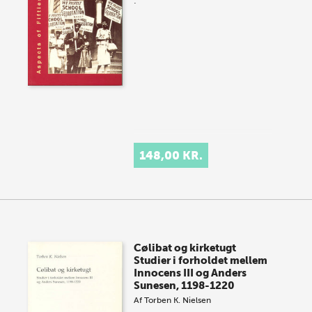
.
148,00 KR.
Cølibat og kirketugt
Studier i forholdet mellem
Innocens III og Anders
Sunesen, 1198-1220
Af
Torben K. Nielsen