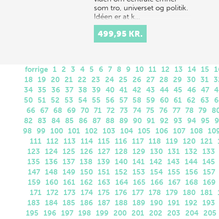
som tro, universet og politik.
Idéen er at k…
499,95 KR.
forrige
1
2
3
4
5
6
7
8
9
10
11
12
13
14
15
1
18
19
20
21
22
23
24
25
26
27
28
29
30
31
3
34
35
36
37
38
39
40
41
42
43
44
45
46
47
4
50
51
52
53
54
55
56
57
58
59
60
61
62
63
6
66
67
68
69
70
71
72
73
74
75
76
77
78
79
8
82
83
84
85
86
87
88
89
90
91
92
93
94
95
9
98
99
100
101
102
103
104
105
106
107
108
10
111
112
113
114
115
116
117
118
119
120
121
123
124
125
126
127
128
129
130
131
132
133
135
136
137
138
139
140
141
142
143
144
145
147
148
149
150
151
152
153
154
155
156
157
159
160
161
162
163
164
165
166
167
168
169
171
172
173
174
175
176
177
178
179
180
181
183
184
185
186
187
188
189
190
191
192
193
195
196
197
198
199
200
201
202
203
204
205