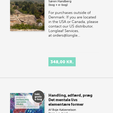
Søren Handberg
(bog + e-bog)
For purchases outside of
Denmark: If you are located
in the USA or Canada, please
contact our US distributor,
Longleaf Services,
at orders@longle…
348,00 KR.
Handling, adfærd, præg
Det mentale livs
elementære former
Af
Boje Katzenelson