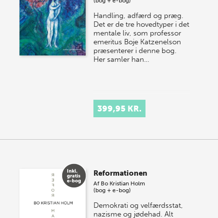
(bog + e-bog)
Handling, adfærd og præg.
Det er de tre hovedtyper i det
mentale liv, som professor
emeritus Boje Katzenelson
præsenterer i denne bog.
Her samler han…
399,95 KR.
Reformationen
Af
Bo Kristian Holm
(bog + e-bog)
Demokrati og velfærdsstat,
nazisme og jødehad. Alt