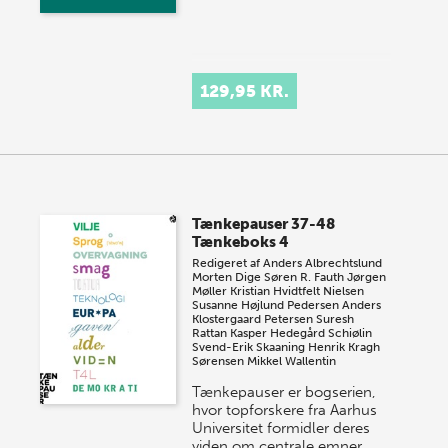
129,95 KR.
Tænkepauser 37-48
Tænkeboks 4
Redigeret af
Anders Albrechtslund
Morten Dige
Søren R. Fauth
Jørgen
Møller
Kristian Hvidtfelt Nielsen
Susanne Højlund Pedersen
Anders
Klostergaard Petersen
Suresh
Rattan
Kasper Hedegård Schiølin
Svend-Erik Skaaning
Henrik Kragh
Sørensen
Mikkel Wallentin
Tænkepauser er bogserien,
hvor topforskere fra Aarhus
Universitet formidler deres
viden om centrale emner