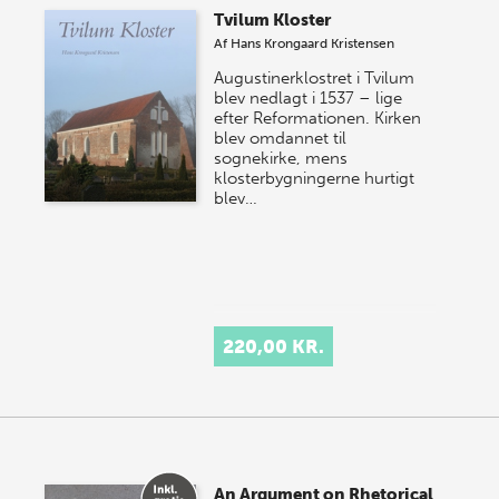
Tvilum Kloster
Af
Hans Krongaard Kristensen
Augustinerklostret i Tvilum
blev nedlagt i 1537 – lige
efter Reformationen. Kirken
blev omdannet til
sognekirke, mens
klosterbygningerne hurtigt
blev…
220,00 KR.
An Argument on Rhetorical