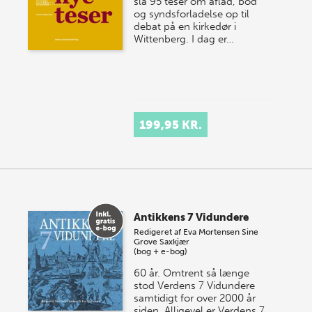
slå 95 teser om aflad, bod
og syndsforladelse op til
debat på en kirkedør i
Wittenberg. I dag er…
199,95 KR.
Antikkens 7 Vidundere
Redigeret af
Eva Mortensen
Sine
Grove Saxkjær
(bog + e-bog)
60 år. Omtrent så længe
stod Verdens 7 Vidundere
samtidigt for over 2000 år
siden. Alligevel er Verdens 7