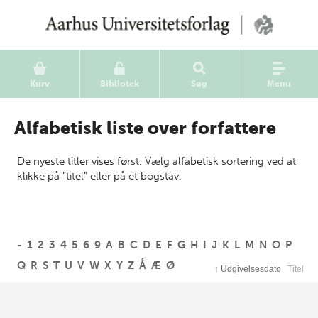
Kurv
Bibliotek
Søg
Menu
Alfabetisk liste over forfattere
De nyeste titler vises først. Vælg alfabetisk sortering ved at
klikke på "titel" eller på et bogstav.
-
1
2
3
4
5
6
9
A
B
C
D
E
F
G
H
I
J
K
L
M
N
O
P
Q
R
S
T
U
V
W
X
Y
Z
Å
Æ
Ø
↑
Udgivelsesdato
Titel