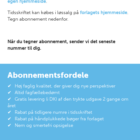
egen hjemmeside
.
Tidsskriftet kan købes i løssalg på
forlagets hjemmeside
.
Tegn abonnement nedenfor.
Når du tegner abonnement, sender vi det seneste
nummer til dig.
Abonnementsfordele
Høj faglig kvalitet, der giver dig nye perspektiver
Altid fagfællebedømt
Gratis levering (i DK) af den trykte udgave 2 gange om
året
Rabat på tidligere numre i tidsskriftet
Rabat på håndplukkede bøger fra forlaget
Nem og smertefri opsigelse