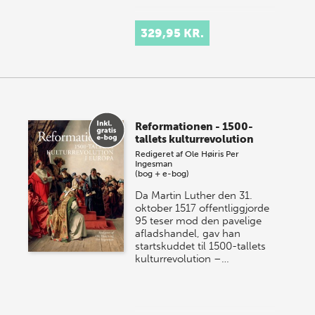
329,95 KR.
Reformationen - 1500-
tallets kulturrevolution
Redigeret af
Ole Høiris
Per
Ingesman
(bog + e-bog)
Da Martin Luther den 31.
oktober 1517 offentliggjorde
95 teser mod den pavelige
afladshandel, gav han
startskuddet til 1500-tallets
kulturrevolution –…