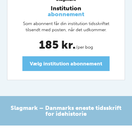
Institution
abonnement
Som abonnent får din institution tidsskriftet
tilsendt med posten, når det udkommer.
185 kr.
/per bog
Vælg institution abonnement
Slagmark
–
Danmarks eneste tidsskrift
for idehistorie