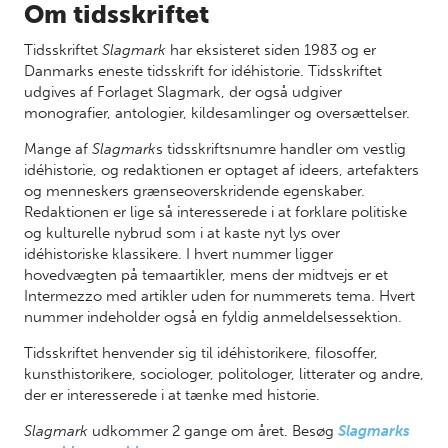
Om tidsskriftet
Tidsskriftet
Slagmark
har eksisteret siden 1983 og er
Danmarks eneste tidsskrift for idéhistorie. Tidsskriftet
udgives af Forlaget Slagmark, der også udgiver
monografier, antologier, kildesamlinger og oversættelser.
Mange af
Slagmark
s tidsskriftsnumre handler om vestlig
idéhistorie, og redaktionen er optaget af ideers, artefakters
og menneskers grænseoverskridende egenskaber.
Redaktionen er lige så interesserede i at forklare politiske
og kulturelle nybrud som i at kaste nyt lys over
idéhistoriske klassikere. I hvert nummer ligger
hovedvægten på temaartikler, mens der midtvejs er et
Intermezzo med artikler uden for nummerets tema. Hvert
nummer indeholder også en fyldig anmeldelsessektion.
Tidsskriftet henvender sig til idéhistorikere, filosoffer,
kunsthistorikere, sociologer, politologer, litterater og andre,
der er interesserede i at tænke med historie.
Slagmark
udkommer 2 gange om året. Besøg
Slagmarks