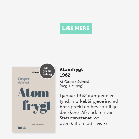
LÆS MERE
Atomfrygt
1962
Af
Casper Sylvest
(bog + e-bog)
I januar 1962 dumpede en
tynd, mørkeblå pjece ind ad
brevsprækken hos samtlige
danskere. Afsenderen var
Statsministeriet, og
overskriften lød Hvis kri…