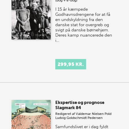
(bog + e-bog)
I 15 år kæmpede
Godhavnsdrengene for at få
en und­skyldning fra den
danske stat for overgreb og
svigt på danske børnehjem.
Deres kamp nuancerede den
i…
299,95 KR.
Ekspertise og prognose
Slagmark 84
Redigeret af
Valdemar Nielsen Pold
Ludvig Goldschmidt Pedersen
Samfundslivet er i dag fyldt