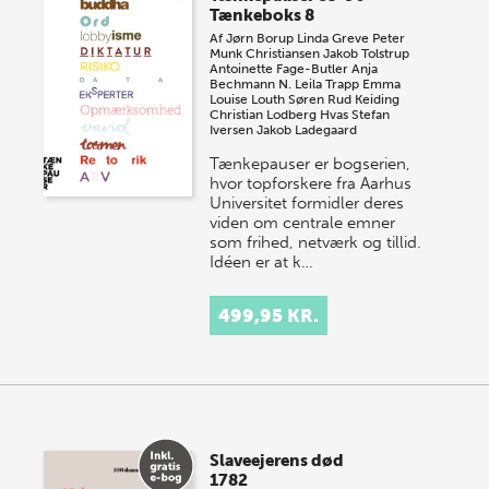
Tænkeboks 8
Af
Jørn Borup
Linda Greve
Peter
Munk Christiansen
Jakob Tolstrup
Antoinette Fage-Butler
Anja
Bechmann
N. Leila Trapp
Emma
Louise Louth
Søren Rud Keiding
Christian Lodberg Hvas
Stefan
Iversen
Jakob Ladegaard
Tænkepauser er bogserien,
hvor topforskere fra Aarhus
Universitet formidler deres
viden om centrale emner
som frihed, netværk og tillid.
Idéen er at k…
499,95 KR.
Slaveejerens død
1782