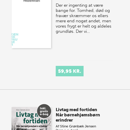
Der er ingenting at være
bange for. Tomhed, død og
fravær skræmmer os ellers
mere end noget andet, men
vores frygt er helt og aldeles
grundløs. Der vi…
59,95 KR.
Livtag med fortiden
Når børnehjemsbørn
erindrer
Af
Stine Grønbæk Jensen