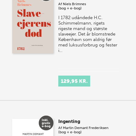
Af
Niels Brimnes
(bog + e-bog)
I 1782 udåndede H.C.
Schimmelmann, rigets
rigeste mand og største
slaveejer. Det år blomstrede
København som aldrig før
med luksusforbrug og fester
i…
129,95 KR.
Ingenting
Af
Martin Demant Frederiksen
(bog + e-bog)