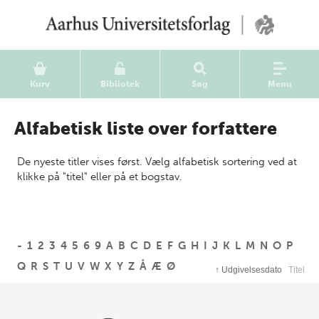
Kurv
Bibliotek
Søg
Menu
Alfabetisk liste over forfattere
De nyeste titler vises først. Vælg alfabetisk sortering ved at
klikke på "titel" eller på et bogstav.
-
1
2
3
4
5
6
9
A
B
C
D
E
F
G
H
I
J
K
L
M
N
O
P
Q
R
S
T
U
V
W
X
Y
Z
Å
Æ
Ø
↑
Udgivelsesdato
Titel