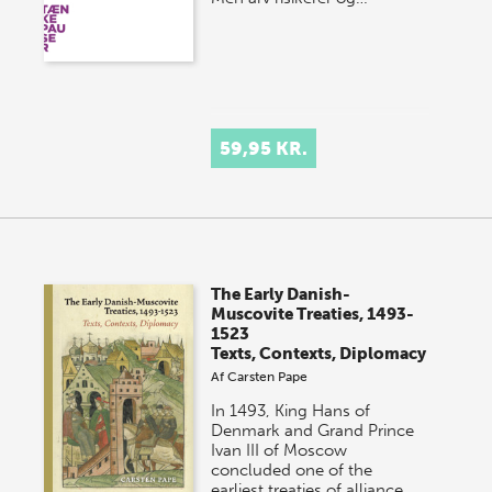
59,95 KR.
The Early Danish-
Muscovite Treaties, 1493-
1523
Texts, Contexts, Diplomacy
Af
Carsten Pape
In 1493, King Hans of
Denmark and Grand Prince
Ivan III of Moscow
concluded one of the
earliest treaties of alliance