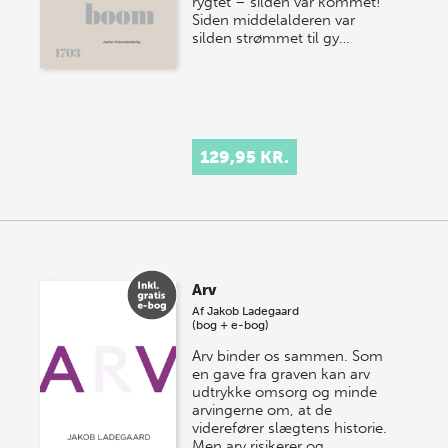
rygtet – silden var kommet!
Siden middelalderen var
silden strømmet til gy…
129,95 KR.
Arv
Af
Jakob Ladegaard
(bog + e-bog)
Arv binder os sammen. Som
en gave fra graven kan arv
udtrykke omsorg og minde
arvingerne om, at de
viderefører slægtens historie.
Men arv risikerer og…