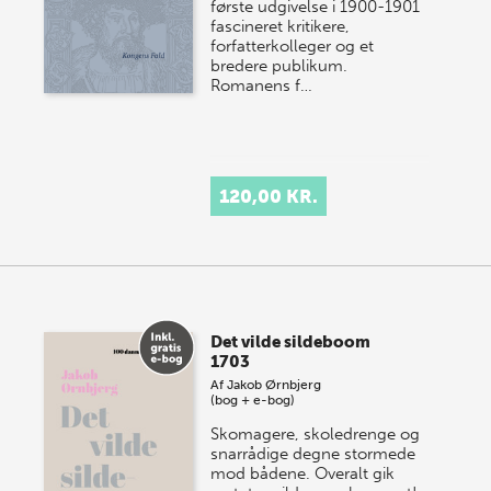
første udgivelse i 1900-1901
fascineret kritikere,
forfatterkolleger og et
bredere publikum.
Romanens f…
120,00 KR.
Det vilde sildeboom
1703
Af
Jakob Ørnbjerg
(bog + e-bog)
Skomagere, skoledrenge og
snarrådige degne stormede
mod bådene. Overalt gik