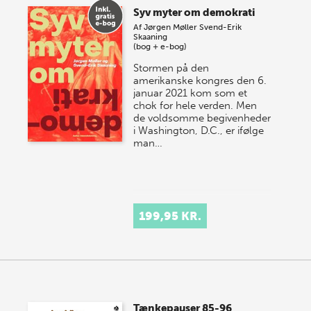
Syv myter om demokrati
Af
Jørgen Møller
Svend-Erik
Skaaning
(bog + e-bog)
Stormen på den
amerikanske kongres den 6.
januar 2021 kom som et
chok for hele verden. Men
de voldsomme begivenheder
i Washington, D.C., er ifølge
man…
199,95 KR.
Tænkepauser 85-96