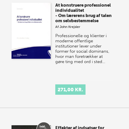
At konstruere professionel
individualitet
- Om lærerens brug af talen
om selvbestemmelse
Af
John Krejsler
Professionelle og klienter i
moderne offentlige
institutioner lever under
former for social dominans,
hvor man foretrækker at
gøre ting med ord i sted…
271,00 KR.
Effekter af indsatser for