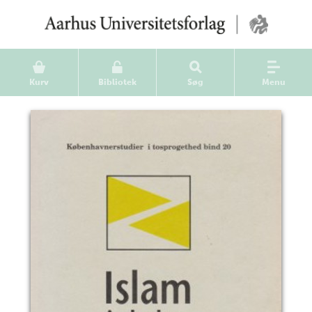
Kurv
Bibliotek
Søg
Menu