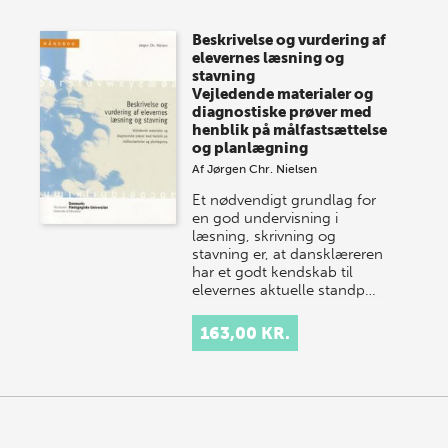
Vi gentager succesen og inviterer igen i år til vores
store sommer-lagersalg, så sæt kryds i kalenderen
Beskrivelse og vurdering af
onsdag den 10. j…
elevernes læsning og
stavning
Vejledende materialer og
diagnostiske prøver med
henblik på målfastsættelse
og planlægning
Af
Jørgen Chr. Nielsen
Et nødvendigt grundlag for
en god undervisning i
læsning, skrivning og
stavning er, at dansklæreren
har et godt kendskab til
elevernes aktuelle standp…
163,00 KR.