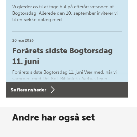
Vi glæder os til at tage hul på efterårssæsonen af
Bogtorsdag. Allerede den 10. september inviterer vi
til en række oplæg med…
20 maj 2026
Forårets sidste Bogtorsdag
11. juni
Forårets sidste Bogtorsdag 11. juni Vær med, når vi
sammen med Det Kgl. Bibliotek i Aarhus fejrer
forfatterne bag vores nyes…
Se flere nyheder
8 maj 2026
Spar op til 70% til sommer-
Andre har også set
lagersalg!