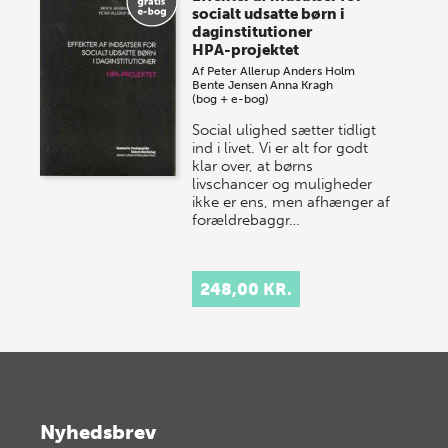
socialt udsatte børn i
daginstitutioner
HPA-projektet
Af
Peter Allerup
Anders Holm
Bente Jensen
Anna Kragh
(bog + e-bog)
Social ulighed sætter tidligt
ind i livet. Vi er alt for godt
klar over, at børns
livschancer og muligheder
ikke er ens, men afhænger af
forældrebaggr…
248,00 KR.
Nyhedsbrev