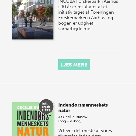
INCUBA Forskerpark i Aarhus
i 40 år er resultatet af et
initiativ taget af Foreningen
Forskerparken i Aarhus, og
bogen er udgivet i
samarbejde me…
LÆS MERE
Indendørsmenneskets
natur
Af
Cecilie Rubow
(bog + e-bog)
Vi lever det meste af vores