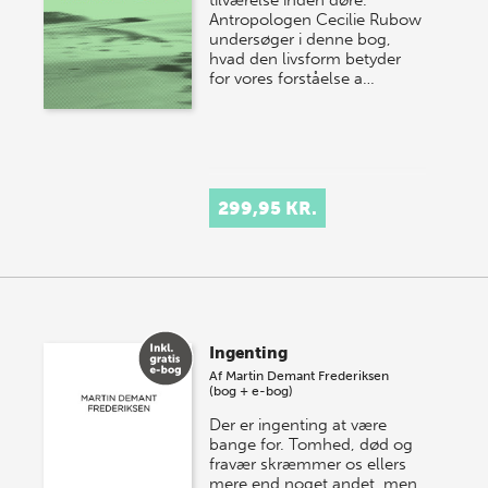
tilværelse inden døre.
Antropologen Cecilie Rubow
undersøger i denne bog,
hvad den livsform betyder
for vores forståelse a…
299,95 KR.
Ingenting
Af
Martin Demant Frederiksen
(bog + e-bog)
Der er ingenting at være
bange for. Tomhed, død og
fravær skræmmer os ellers
mere end noget andet, men