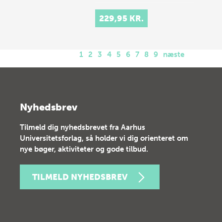
229,95 KR.
1
2
3
4
5
6
7
8
9
næste
Nyhedsbrev
Tilmeld dig nyhedsbrevet fra Aarhus
Universitetsforlag, så holder vi dig orienteret om
nye bøger, aktiviteter og gode tilbud.
TILMELD NYHEDSBREV