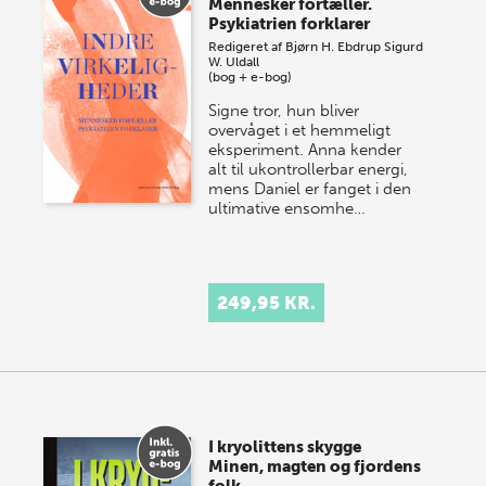
Mennesker fortæller.
Psykiatrien forklarer
Redigeret af
Bjørn H. Ebdrup
Sigurd
W. Uldall
(bog + e-bog)
Signe tror, hun bliver
overvåget i et hemmeligt
eksperiment. Anna kender
alt til ukontrollerbar energi,
mens Daniel er fanget i den
ultimative ensomhe…
249,95 KR.
I kryolittens skygge
Minen, magten og fjordens