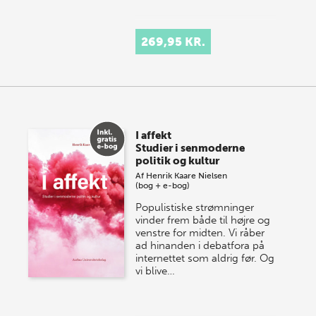
269,95 KR.
I affekt
Studier i senmoderne
politik og kultur
Af
Henrik Kaare Nielsen
(bog + e-bog)
Populistiske strømninger
vinder frem både til højre og
venstre for midten. Vi råber
ad hinanden i debatfora på
internettet som aldrig før. Og
vi blive…