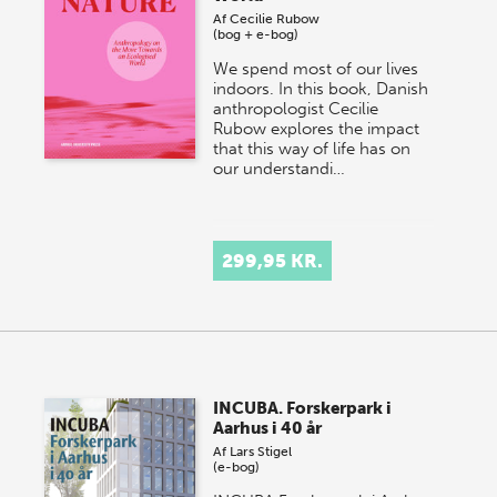
Af
Cecilie Rubow
(bog + e-bog)
We spend most of our lives
indoors. In this book, Danish
anthropologist Cecilie
Rubow explores the impact
that this way of life has on
our understandi…
299,95 KR.
INCUBA. Forskerpark i
Aarhus i 40 år
Af
Lars Stigel
(e-bog)