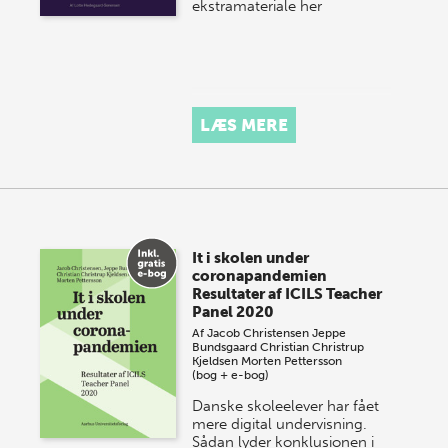
ekstramateriale her
LÆS MERE
It i skolen under
coronapandemien
Resultater af ICILS Teacher
Panel 2020
Af
Jacob Christensen
Jeppe
Bundsgaard
Christian Christrup
Kjeldsen
Morten Pettersson
(bog + e-bog)
Danske skoleelever har fået
mere digital undervisning.
Sådan lyder konklusionen i