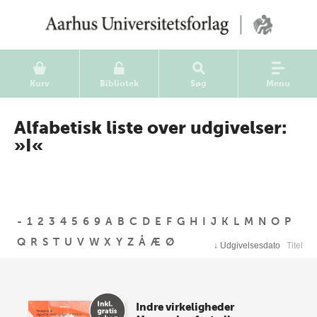
Kurv
Bibliotek
Søg
Menu
Alfabetisk liste over udgivelser:
»I«
-
1
2
3
4
5
6
9
A
B
C
D
E
F
G
H
I
J
K
L
M
N
O
P
Q
R
S
T
U
V
W
X
Y
Z
Å
Æ
Ø
↓
Udgivelsesdato
Titel
Indre virkeligheder