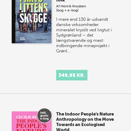
folk
Af
Henrik Knudsen
(bog + e-bog)
I mere end 130 år udvandt
danske virksomheder
mineralet kryolit ved Ivigtut i
Sydgrønland – det
længstvarende og mest
indbringende mineprojekt i
Grønl…
349,95 KR.
The Indoor People's Nature
Anthropology on the Move
Towards an Ecologised
World