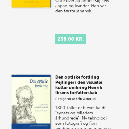
satte over alt andet: sig selv,
Japan og kvinder. Han var
den første japansk…
238,00 KR.
Den optiske fordring
Pejlinger i den visuelle
kultur omkring Henrik
Ibsens forfatterskab
Redigeret af
Erik Østerud
1800-tallet er blevet kaldt
"synets og billedets
århundrede". Ny teknologi
som fotografi og film
ændrede, sammen med nye