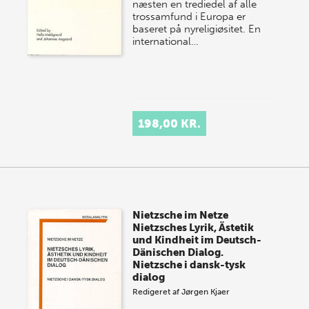
næsten en trediedel af alle
trossamfund i Europa er
baseret på nyreligiøsitet. En
international…
198,00 KR.
Nietzsche im Netze
Nietzsches Lyrik, Ästetik
und Kindheit im Deutsch-
Dänischen Dialog.
Nietzsche i dansk-tysk
dialog
Redigeret af
Jørgen Kjaer