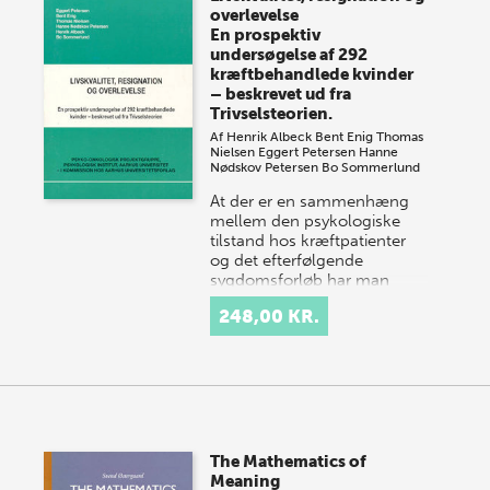
overlevelse
En prospektiv
undersøgelse af 292
kræftbehandlede kvinder
– beskrevet ud fra
Trivselsteorien.
Af
Henrik Albeck
Bent Enig
Thomas
Nielsen
Eggert Petersen
Hanne
Nødskov Petersen
Bo Sommerlund
At der er en sammenhæng
mellem den psykologiske
tilstand hos kræftpatienter
og det efterfølgende
sygdomsforløb har man
længe anet, men denne
248,00 KR.
danske un…
The Mathematics of
Meaning