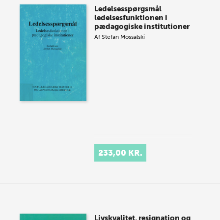
Ledelsesspørgsmål
ledelsesfunktionen i
pædagogiske institutioner
Af
Stefan Mossalski
233,00 KR.
Livskvalitet, resignation og