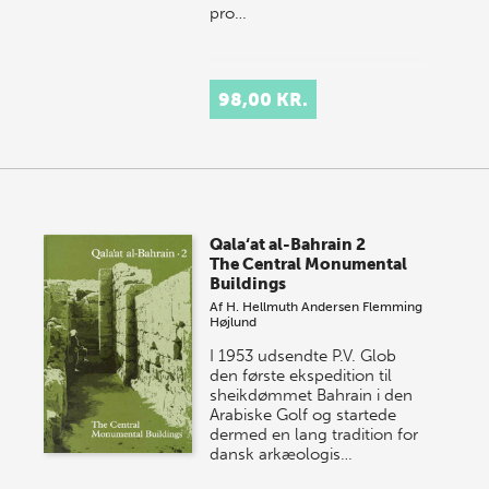
pro…
98,00 KR.
Qala‘at al-Bahrain 2
The Central Monumental
Buildings
Af
H. Hellmuth Andersen
Flemming
Højlund
I 1953 udsendte P.V. Glob
den første ekspedition til
sheikdømmet Bahrain i den
Arabiske Golf og startede
dermed en lang tradition for
dansk arkæologis…