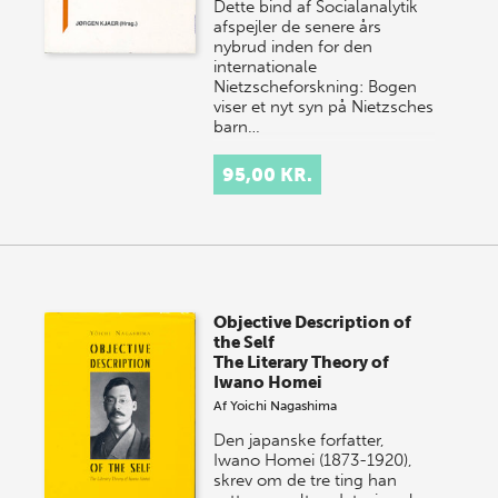
Dette bind af Socialanalytik
afspejler de senere års
nybrud inden for den
internationale
Nietzscheforskning: Bogen
viser et nyt syn på Nietzsches
barn…
95,00 KR.
Objective Description of
the Self
The Literary Theory of
Iwano Homei
Af
Yoichi Nagashima
Den japanske forfatter,
Iwano Homei (1873-1920),
skrev om de tre ting han