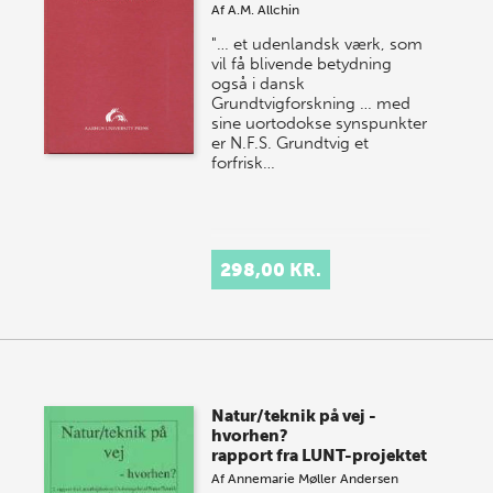
Af
A.M. Allchin
"… et udenlandsk værk, som
vil få blivende betydning
også i dansk
Grundtvigforskning … med
sine uortodokse synspunkter
er N.F.S. Grundtvig et
forfrisk…
298,00 KR.
Natur/teknik på vej -
hvorhen?
rapport fra LUNT-projektet
Af
Annemarie Møller Andersen