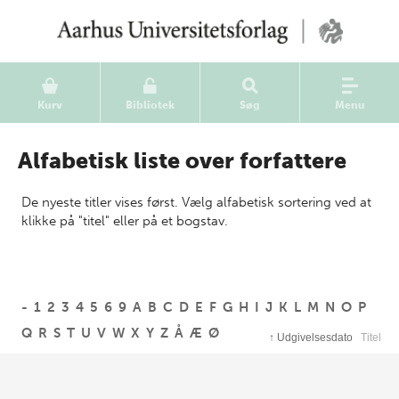
Kurv
Bibliotek
Søg
Menu
Alfabetisk liste over forfattere
De nyeste titler vises først. Vælg alfabetisk sortering ved at
klikke på "titel" eller på et bogstav.
-
1
2
3
4
5
6
9
A
B
C
D
E
F
G
H
I
J
K
L
M
N
O
P
Q
R
S
T
U
V
W
X
Y
Z
Å
Æ
Ø
↑
Udgivelsesdato
Titel