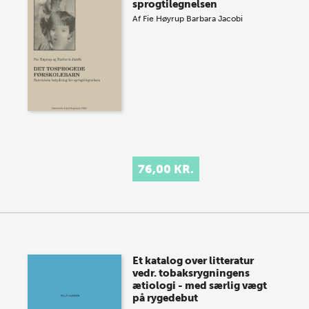
sprogtilegnelsen
Af
Fie Høyrup
Barbara Jacobi
76,00 KR.
Et katalog over litteratur
vedr. tobaksrygningens
ætiologi - med særlig vægt
på rygedebut