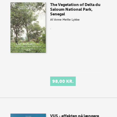
The Vegetation of Delta du
Saloum National Park,
Senegal
Af
Anne Mette Lykke
.
98,00 KR.
VUS - effekten på længere