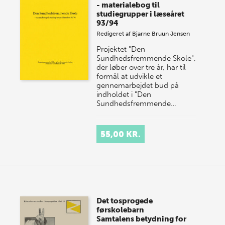
- materialebog til
studiegrupper i læseåret
93/94
Redigeret af
Bjarne Bruun Jensen
Projektet "Den
Sundhedsfremmende Skole",
der løber over tre år, har til
formål at udvikle et
gennemarbejdet bud på
indholdet i "Den
Sundhedsfremmende…
55,00 KR.
Det tosprogede
førskolebarn
Samtalens betydning for