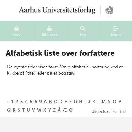
Kurv
Bibliotek
Søg
Menu
Alfabetisk liste over forfattere
De nyeste titler vises først. Vælg alfabetisk sortering ved at
klikke på "titel" eller på et bogstav.
-
1
2
3
4
5
6
9
A
B
C
D
E
F
G
H
I
J
K
L
M
N
O
P
Q
R
S
T
U
V
W
X
Y
Z
Å
Æ
Ø
↑
Udgivelsesdato
Titel