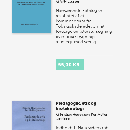
Af
Villy Laursen
Nærværende katalog er
resultatet af et
kommissorium fra
Tobaksskaderådet om at
foretage en litteratursøgning
over tobaksrygnings
ætiologi, med særlig…
55,00 KR.
Pædagogik, etik og
bioteknologi
Af
Kristian Hedegaard
Per Møller
Janniche
Indhold: 1. Naturvidenskab,