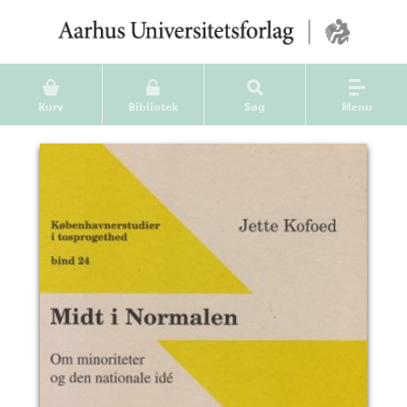
Kurv
Bibliotek
Søg
Menu