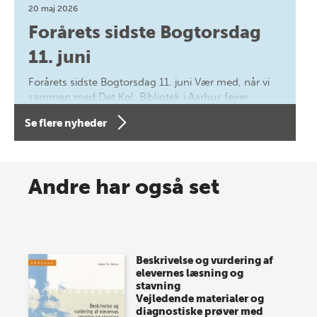
20 maj 2026
Forårets sidste Bogtorsdag
11. juni
Forårets sidste Bogtorsdag 11. juni Vær med, når vi
sammen med Det Kgl. Bibliotek i Aarhus fejrer
forfatterne bag vores nyes…
Se flere nyheder
8 maj 2026
Spar op til 70% til sommer-
Andre har også set
lagersalg!
Vi gentager succesen og inviterer igen i år til vores
store sommer-lagersalg, så sæt kryds i kalenderen
Beskrivelse og vurdering af
onsdag den 10. j…
elevernes læsning og
stavning
Vejledende materialer og
diagnostiske prøver med