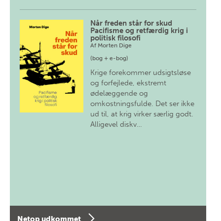
Når freden står for skud
Pacifisme og retfærdig krig i
politisk filosofi
Af
Morten Dige
(bog + e-bog)
Krige forekommer udsigtsløse
og forfejlede, ekstremt
ødelæggende og
omkostningsfulde. Det ser ikke
ud til, at krig virker særlig godt.
Alligevel diskv…
Netop udkommet