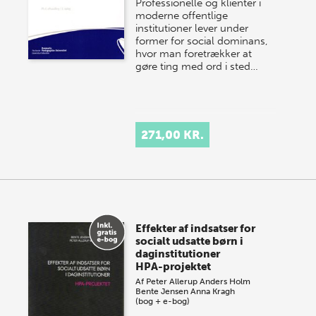
Professionelle og klienter i
moderne offentlige
institutioner lever under
former for social dominans,
hvor man foretrækker at
gøre ting med ord i sted…
271,00 KR.
Effekter af indsatser for
socialt udsatte børn i
daginstitutioner
HPA-projektet
Af
Peter Allerup
Anders Holm
Bente Jensen
Anna Kragh
(bog + e-bog)