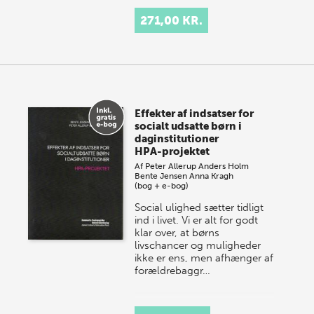
271,00 KR.
Effekter af indsatser for
socialt udsatte børn i
daginstitutioner
HPA-projektet
Af
Peter Allerup
Anders Holm
Bente Jensen
Anna Kragh
(bog + e-bog)
Social ulighed sætter tidligt
ind i livet. Vi er alt for godt
klar over, at børns
livschancer og muligheder
ikke er ens, men afhænger af
forældrebaggr…