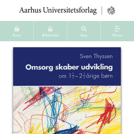
Kurv
Bibliotek
Søg
Menu