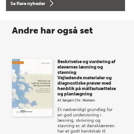
Se flere nyheder
8 maj 2026
Spar op til 70% til sommer-
Andre har også set
lagersalg!
Vi gentager succesen og inviterer igen i år til vores
store sommer-lagersalg, så sæt kryds i kalenderen
Beskrivelse og vurdering af
onsdag den 10. j…
elevernes læsning og
stavning
Vejledende materialer og
diagnostiske prøver med
henblik på målfastsættelse
og planlægning
Af
Jørgen Chr. Nielsen
Et nødvendigt grundlag for
en god undervisning i
læsning, skrivning og
stavning er, at dansklæreren
har et godt kendskab til