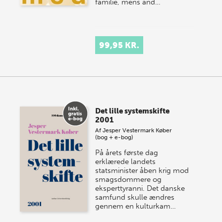
familie, mens and…
99,95 KR.
Det lille systemskifte
2001
Af
Jesper Vestermark Køber
(bog + e-bog)
På årets første dag
erklærede landets
statsminister åben krig mod
smagsdommere og
eksperttyranni. Det danske
samfund skulle ændres
gennem en kulturkam…