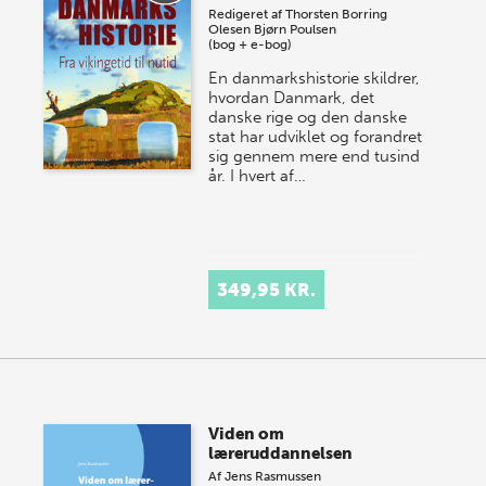
Redigeret af
Thorsten Borring
Olesen
Bjørn Poulsen
(bog + e-bog)
En danmarkshistorie skildrer,
hvordan Danmark, det
danske rige og den danske
stat har udviklet og forandret
sig gennem mere end tusind
år. I hvert af…
349,95 KR.
Viden om
læreruddannelsen
Af
Jens Rasmussen