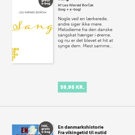
Af
Lea Wierød Borčak
(bog + e-bog)
Nogle ved en lærkerede,
andre siger ikke mere.
Melodierne fra den danske
sangskat hænger i ørerne,
og nu er det blevet et hit at
synge dem. Mest samme…
59,95 KR.
En danmarkshistorie
Fra vikingetid til nutid