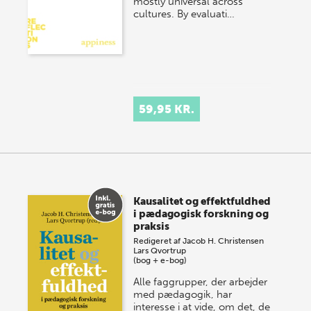
mostly universal across
cultures. By evaluati…
59,95 KR.
Kausalitet og effektfuldhed
i pædagogisk forskning og
praksis
Redigeret af
Jacob H. Christensen
Lars Qvortrup
(bog + e-bog)
Alle faggrupper, der arbejder
med pædagogik, har
interesse i at vide, om det, de