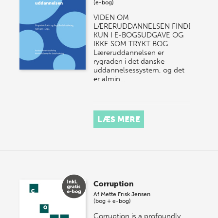
(e-bog)
VIDEN OM
LÆRERUDDANNELSEN FINDES
KUN I E-BOGSUDGAVE OG
IKKE SOM TRYKT BOG
Læreruddannelsen er
rygraden i det danske
uddannelsessystem, og det
er almin…
LÆS MERE
Corruption
Af
Mette Frisk Jensen
(bog + e-bog)
Corruption is a profoundly