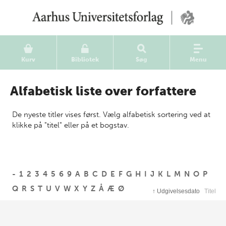
Kurv
Bibliotek
Søg
Menu
Alfabetisk liste over forfattere
De nyeste titler vises først. Vælg alfabetisk sortering ved at
klikke på "titel" eller på et bogstav.
-
1
2
3
4
5
6
9
A
B
C
D
E
F
G
H
I
J
K
L
M
N
O
P
Q
R
S
T
U
V
W
X
Y
Z
Å
Æ
Ø
↑
Udgivelsesdato
Titel