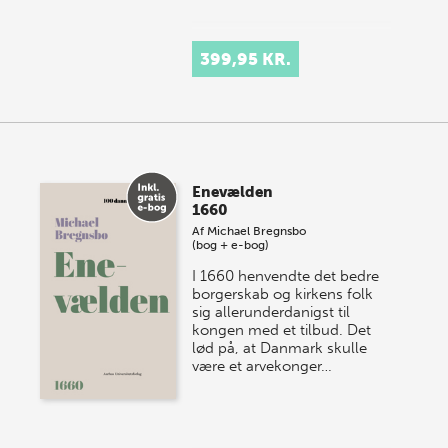
399,95 KR.
Enevælden
1660
Af
Michael Bregnsbo
(bog + e-bog)
I 1660 henvendte det bedre
borgerskab og kirkens folk
sig allerunderdanigst til
kongen med et tilbud. Det
lød på, at Danmark skulle
være et arvekonger…