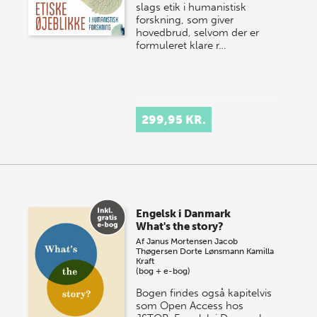
slags etik i humanistisk
forskning, som giver
hovedbrud, selvom der er
formuleret klare r…
299,95 KR.
Engelsk i Danmark
What's the story?
Af
Janus Mortensen
Jacob
Thøgersen
Dorte Lønsmann
Kamilla
Kraft
(bog + e-bog)
Bogen findes også kapitelvis
som Open Access hos