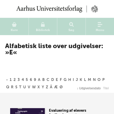
Kurv
Bibliotek
Søg
Menu
Alfabetisk liste over udgivelser:
»E«
-
1
2
3
4
5
6
9
A
B
C
D
E
F
G
H
I
J
K
L
M
N
O
P
Q
R
S
T
U
V
W
X
Y
Z
Å
Æ
Ø
↓
Udgivelsesdato
Titel
Evaluering af elevers