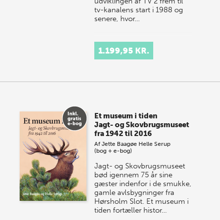
udviklingen af TV 2 frem til
tv-kanalens start i 1988 og
senere, hvor…
1.199,95 KR.
Et museum i tiden
Jagt- og Skovbrugsmuseet
fra 1942 til 2016
Af
Jette Baagøe
Helle Serup
(bog + e-bog)
Jagt- og Skovbrugsmuseet
bød igennem 75 år sine
gæster indenfor i de smukke,
gamle avlsbygninger fra
Hørsholm Slot. Et museum i
tiden fortæller histor…