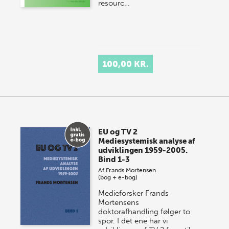
resourc…
100,00 KR.
EU og TV 2
Mediesystemisk analyse af
udviklingen 1959-2005.
Bind 1-3
Af
Frands Mortensen
(bog + e-bog)
Medieforsker Frands
Mortensens
doktorafhandling følger to
spor. I det ene har vi