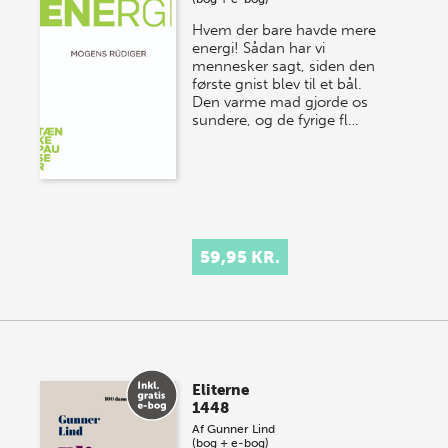
Hvem der bare havde mere
energi! Sådan har vi
mennesker sagt, siden den
første gnist blev til et bål.
Den varme mad gjorde os
sundere, og de fyrige fl…
59,95 KR.
Eliterne
1448
Af
Gunner Lind
(bog + e-bog)