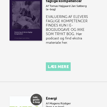
faglige kompetencer
Af
Tomas Højgaard
Jan Sølberg
(e-bog)
EVALUERING AF ELEVERS
FAGLIGE KOMPETENCER
FINDES KUN I E-
BOGSUDGAVE OG IKKE
SOM TRYKT BOG. Hør
podcast og find ekstra
materiale her.
LÆS MERE
Energi
Af
Mogens Rüdiger
(bog + e-bog)