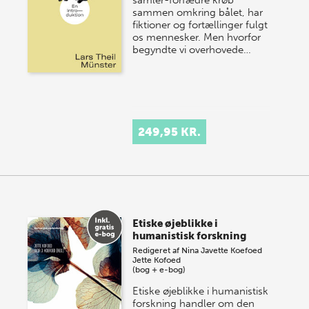
samler-forfædre krøb
sammen omkring bålet, har
fiktioner og fortællinger fulgt
os mennesker. Men hvorfor
begyndte vi overhovede…
249,95 KR.
Etiske øjeblikke i
humanistisk forskning
Redigeret af
Nina Javette Koefoed
Jette Kofoed
(bog + e-bog)
Etiske øjeblikke i humanistisk
forskning handler om den