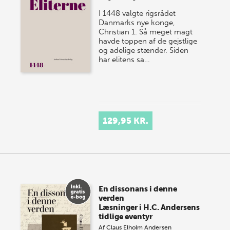
I 1448 valgte rigsrådet
Danmarks nye konge,
Christian 1. Så meget magt
havde toppen af de gejstlige
og adelige stænder. Siden
har elitens sa…
129,95 KR.
En dissonans i denne
verden
Læsninger i H.C. Andersens
tidlige eventyr
Af
Claus Elholm Andersen