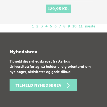
129,95 KR.
1
2
3
4
5
6
7
8
9
10
11
næste
Nyhedsbrev
Tilmeld dig nyhedsbrevet fra Aarhus
Universitetsforlag, så holder vi dig orienteret om
nye bøger, aktiviteter og gode tilbud.
TILMELD NYHEDSBREV