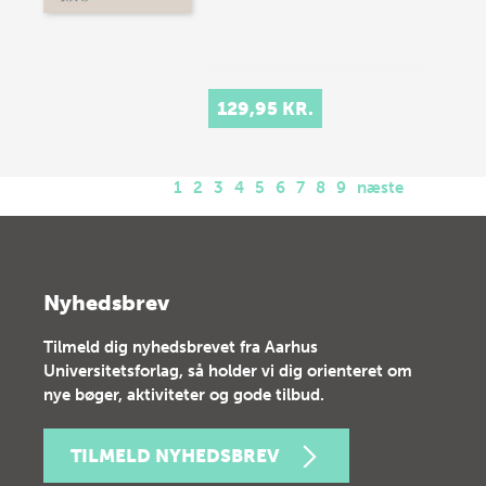
129,95 KR.
1
2
3
4
5
6
7
8
9
næste
Nyhedsbrev
Tilmeld dig nyhedsbrevet fra Aarhus
Universitetsforlag, så holder vi dig orienteret om
nye bøger, aktiviteter og gode tilbud.
TILMELD NYHEDSBREV