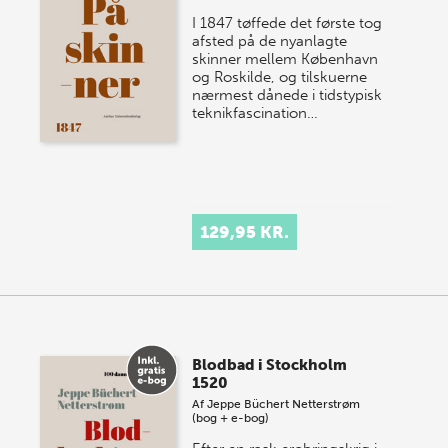
I 1847 tøffede det første tog
afsted på de nyanlagte
skinner mellem København
og Roskilde, og tilskuerne
nærmest dånede i tidstypisk
teknikfascination…
129,95 KR.
Blodbad i Stockholm
1520
Af
Jeppe Büchert Netterstrøm
(bog + e-bog)