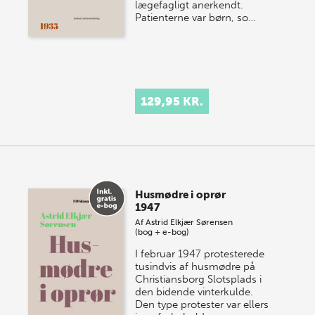
lægefagligt anerkendt.
Patienterne var børn, so…
129,95 KR.
Husmødre i oprør
1947
Af
Astrid Elkjær Sørensen
(bog + e-bog)
I februar 1947 protesterede
tusindvis af husmødre på
Christiansborg Slotsplads i
den bidende vinterkulde.
Den type protester var ellers