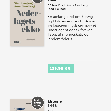
1864
Af
Sine Krogh
Anna Sandberg
(bog + e-bog)
En årelang strid om Slesvig
og Holsten endte i 1864 med
en knusende tysk sejr over et
underlegent dansk forsvar.
Tabet af menneskeliv og
landområder s…
129,95 KR.
Eliterne
1448