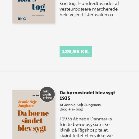
korstog. Hundredtusinder af
vesteuropæere marcherede
hele vejen til Jerusalem o…
129,95 KR.
Da børnesindet blev sygt
1935
Af
Jennie Sejr Junghans
(bog + e-bog)
I 1935 åbnede Danmarks
første børnepsykiatriske
klinik på Rigshospitalet,
skønt feltet ellers ikke var