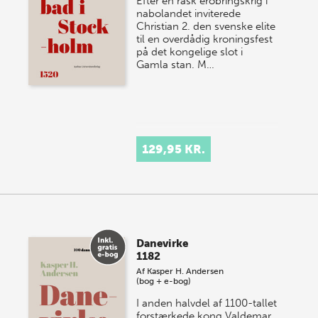
Efter en rask erobringskrig i
nabolandet inviterede
Christian 2. den svenske elite
til en overdådig kroningsfest
på det kongelige slot i
Gamla stan. M…
129,95 KR.
Danevirke
1182
Af
Kasper H. Andersen
(bog + e-bog)
I anden halvdel af 1100-tallet
forstærkede kong Valdemar