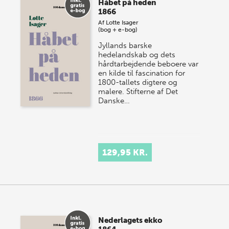
Håbet på heden
1866
Af
Lotte Isager
(bog + e-bog)
Jyllands barske
hedelandskab og dets
hårdtarbejdende beboere var
en kilde til fascination for
1800-tallets digtere og
malere. Stifterne af Det
Danske…
129,95 KR.
Nederlagets ekko