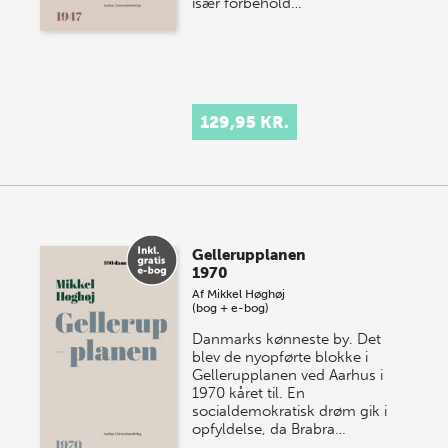
især forbehold…
129,95 KR.
Gellerupplanen
1970
Af
Mikkel Høghøj
(bog + e-bog)
Danmarks kønneste by. Det
blev de nyopførte blokke i
Gellerupplanen ved Aarhus i
1970 kåret til. En
socialdemokratisk drøm gik i
opfyldelse, da Brabra…