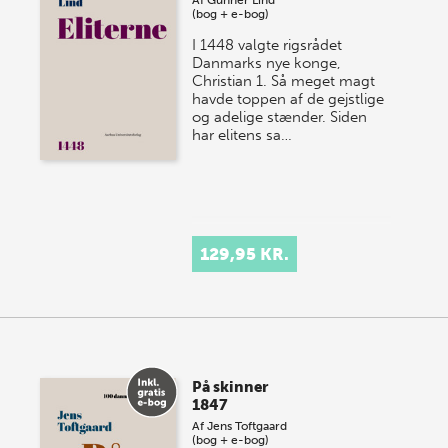
Af
Gunner Lind
(bog + e-bog)
I 1448 valgte rigsrådet
Danmarks nye konge,
Christian 1. Så meget magt
havde toppen af de gejstlige
og adelige stænder. Siden
har elitens sa…
129,95 KR.
På skinner
1847
Af
Jens Toftgaard
(bog + e-bog)