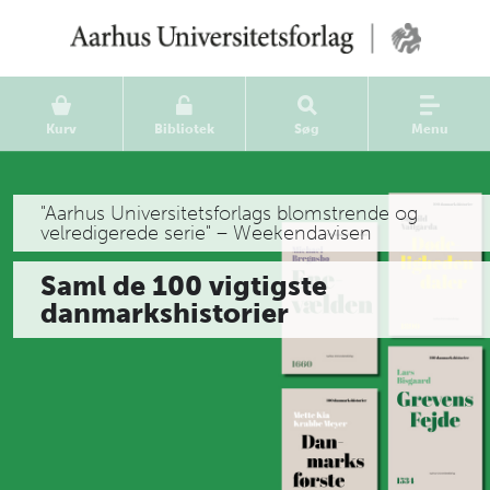
Kurv
Bibliotek
Søg
Menu
"Aarhus Universitetsforlags blomstrende og
velredigerede serie" – Weekendavisen
Saml de 100 vigtigste
danmarkshistorier