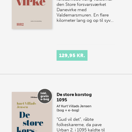
den Store forsvarsværket
Danevirke med
Valdemarsmuren. En flere
kilometer lang og op til syv…
129,95 KR.
De store korstog
1095
Af
Kurt Villads Jensen
(bog + e-bog)
”Gud vil det”, råbte
folkeskarerne, da pave
Urban 2. i 1095 kaldte til