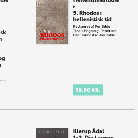
die
Hellenismestudie
r
5. Rhodos i
hellenistisk tid
Redigeret af
Per Bilde
Troels Engberg-Pedersen
rsk
Lise Hannestad
Jan Zahle
m
og
g
rsen
hle
28,00 KR.
Illerup Ådal
1-2. Die Lanzen