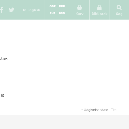
GBP
DKK
In English
EUR
USD
Kurv
Bibliotek
Søg
stav.
Ø
↑
Udgivelsesdato
Titel