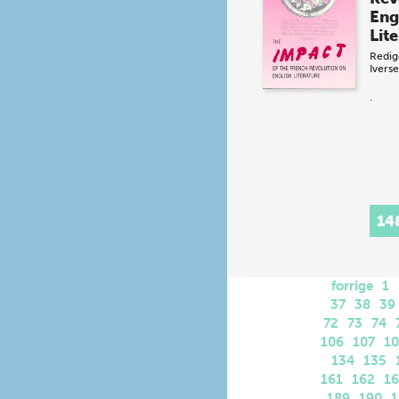
Eng
Lit
Redig
Ivers
.
14
forrige
1
37
38
39
72
73
74
106
107
1
134
135
161
162
1
189
190
1