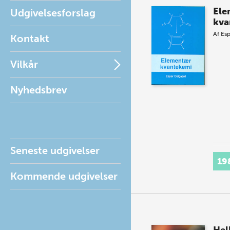
Ele
Udgivelsesforslag
kva
Af
Esp
Kontakt
Vilkår
Nyhedsbrev
Seneste udgivelser
19
Kommende udgivelser