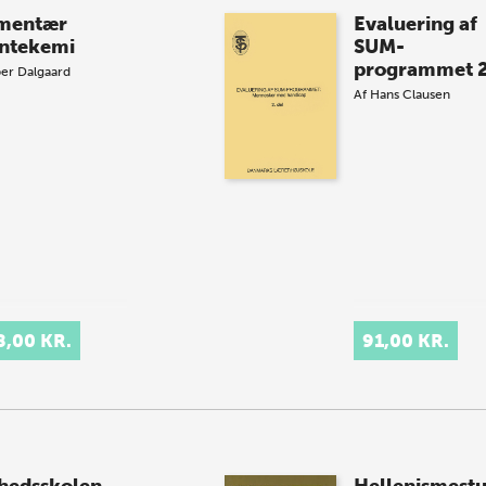
mentær
Evaluering af
ntekemi
SUM-
programmet 
er Dalgaard
Af
Hans Clausen
8,00 KR.
91,00 KR.