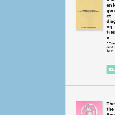
en k
gen
et
dia
og
træ
e
Af
Ve
Jens 
Tarp
22
The
the
Rev