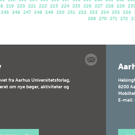
18
219
220
221
222
223
224
225
226
227
228
229
23
245
246
247
248
249
250
251
252
253
254
255
256
269
270
271
272
2
v
Aarh
vet fra Aarhus Universitetsforlag,
Helsing
teret om nye bøger, aktiviteter og
8200
Aa
Mobilte
E-mail: