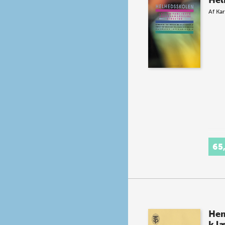
Hel
Af
Ka
65
Hem
k l