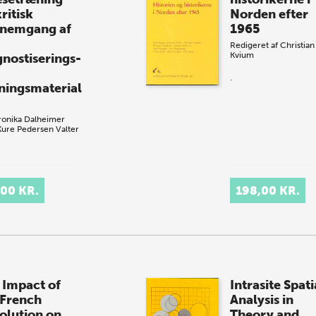
ritisk
Norden efter
nemgang af
1965
Redigeret af
Christian
Kvium
gnostiserings-
.
ningsmaterial
ronika Dalheimer
Kure Pedersen
Valter
,00 KR.
198,00 KR.
 Impact of
Intrasite Spati
 French
Analysis in
olution on
Theory and