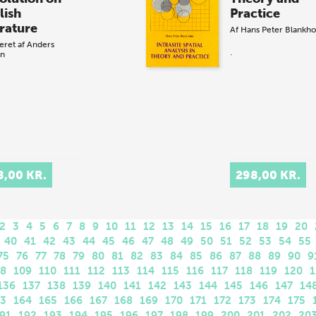
lish
Practice
erature
Af
Hans Peter Blankh
eret af
Anders
.
en
8,00 KR.
298,00 KR.
2
3
4
5
6
7
8
9
10
11
12
13
14
15
16
17
18
19
20
40
41
42
43
44
45
46
47
48
49
50
51
52
53
54
55
75
76
77
78
79
80
81
82
83
84
85
86
87
88
89
90
9
08
109
110
111
112
113
114
115
116
117
118
119
120
1
136
137
138
139
140
141
142
143
144
145
146
147
14
63
164
165
166
167
168
169
170
171
172
173
174
175
91
192
193
194
195
196
197
198
199
200
201
202
20