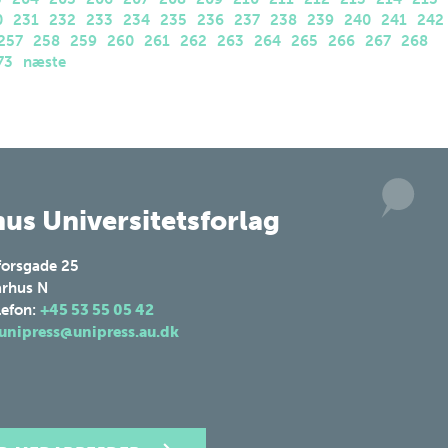
0
231
232
233
234
235
236
237
238
239
240
241
242
257
258
259
260
261
262
263
264
265
266
267
268
73
næste
us Universitetsforlag
forsgade 25
rhus N
lefon:
+45 53 55 05 42
unipress@unipress.au.dk