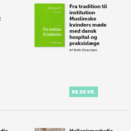
Fra tradition til
institution
2
Muslimske
kvinders møde
med dansk
hospital og
praksislæge
Af
Beth Elverdam
98,00 KR.