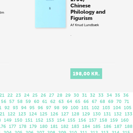
Chinese
Philology and
olm
Figurism
Af
Knud Lundbæk
.
198,00 KR.
21
22
23
24
25
26
27
28
29
30
31
32
33
34
35
36
56
57
58
59
60
61
62
63
64
65
66
67
68
69
70
71
1
92
93
94
95
96
97
98
99
100
101
102
103
104
105
21
122
123
124
125
126
127
128
129
130
131
132
133
8
149
150
151
152
153
154
155
156
157
158
159
160
176
177
178
179
180
181
182
183
184
185
186
187
188
3
204
205
206
207
208
209
210
211
212
213
214
215