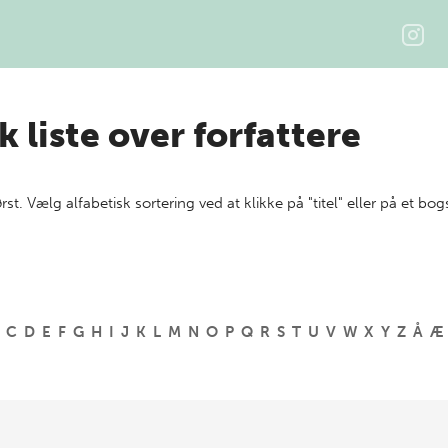
k liste over forfattere
ørst. Vælg alfabetisk sortering ved at klikke på "titel" eller på et bog
C
D
E
F
G
H
I
J
K
L
M
N
O
P
Q
R
S
T
U
V
W
X
Y
Z
Å
Æ