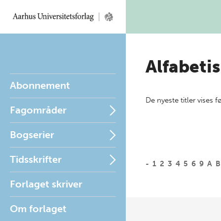
Alfabetis
Abonnement
De nyeste titler vises f
Fagområder
Bogserier
Tidsskrifter
-
1
2
3
4
5
6
9
A
B
Forlaget skriver
Om forlaget