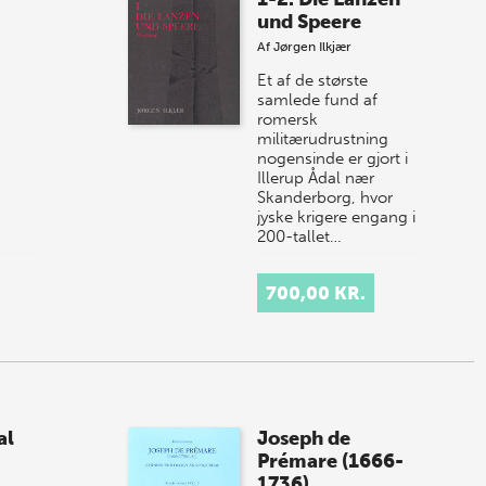
und Speere
Af
Jørgen Ilkjær
Et af de største
samlede fund af
romersk
militærudrustning
nogensinde er gjort i
Illerup Ådal nær
Skanderborg, hvor
jyske krigere engang i
200-tallet…
700,00 KR.
al
Joseph de
Prémare (1666-
1736)