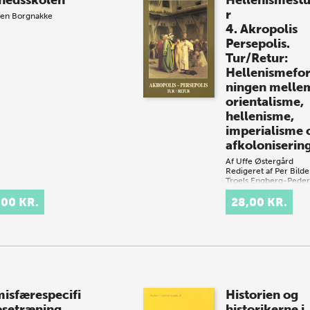
hedsskolen
Hellenismestu
r
ren Borgnakke
4. Akropolis
Persepolis.
Tur/Retur:
Hellenismefo
ningen melle
orientalisme,
hellenisme,
imperialisme 
afkoloniserin
Af
Uffe Østergård
Redigeret af
Per Bilde
Troels Engberg-Pede
Lise Hannestad
Jan Za
,00 KR.
28,00 KR.
isfærespecifi
Historien og
æsetræning
historikerne i