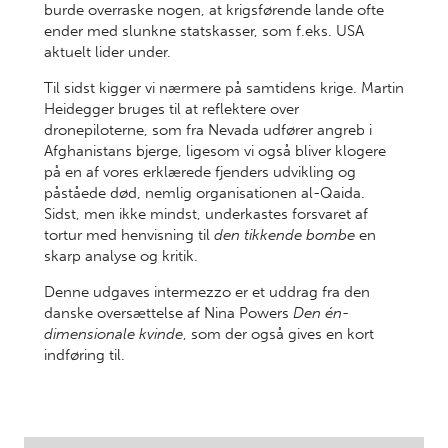
burde overraske nogen, at krigsførende lande ofte
ender med slunkne statskasser, som f.eks. USA
aktuelt lider under.
Til sidst kigger vi nærmere på samtidens krige. Martin
Heidegger bruges til at reflektere over
dronepiloterne, som fra Nevada udfører angreb i
Afghanistans bjerge, ligesom vi også bliver klogere
på en af vores erklærede fjenders udvikling og
påståede død, nemlig organisationen al-Qaida.
Sidst, men ikke mindst, underkastes forsvaret af
tortur med henvisning til
den tikkende bombe
en
skarp analyse og kritik.
Denne udgaves intermezzo er et uddrag fra den
danske oversættelse af Nina Powers
Den én-
dimensionale kvinde
, som der også gives en kort
indføring til.