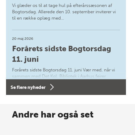
Vi glæder os til at tage hul på efterårssæsonen af
Bogtorsdag. Allerede den 10. september inviterer vi
til en række oplæg med…
20 maj 2026
Forårets sidste Bogtorsdag
11. juni
Forårets sidste Bogtorsdag 11. juni Vær med, når vi
sammen med Det Kgl. Bibliotek i Aarhus fejrer
forfatterne bag vores nyes…
Se flere nyheder
8 maj 2026
Spar op til 70% til sommer-
Andre har også set
lagersalg!
Vi gentager succesen og inviterer igen i år til vores