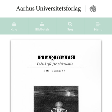
Kurv
Bibliotek
Søg
Menu