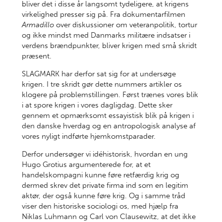
bliver det i disse år langsomt tydeligere, at krigens
virkelighed presser sig på. Fra dokumentarfilmen
Armadillo
over diskussioner om veteranpolitik, tortur
og ikke mindst med Danmarks militære indsatser i
verdens brændpunkter, bliver krigen med små skridt
præsent.
SLAGMARK har derfor sat sig for at undersøge
krigen. I tre skridt gør dette nummers artikler os
klogere på problemstillingen. Først trænes vores blik
i at spore krigen i vores dagligdag. Dette sker
gennem et opmærksomt essayistisk blik på krigen i
den danske hverdag og en antropologisk analyse af
vores nyligt indførte hjemkomstparader.
Derfor undersøger vi idéhistorisk, hvordan en ung
Hugo Grotius argumenterede for, at et
handelskompagni kunne føre retfærdig krig og
dermed skrev det private firma ind som en legitim
aktør, der også kunne føre krig. Og i samme tråd
viser den historiske sociologi os, med hjælp fra
Niklas Luhmann og Carl von Clausewitz, at det ikke