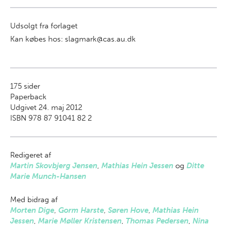
Udsolgt fra forlaget
Kan købes hos: slagmark@cas.au.dk
175
sider
Paperback
Udgivet 24. maj 2012
ISBN 978 87 91041 82 2
Redigeret af
Martin Skovbjerg Jensen
,
Mathias Hein Jessen
og
Ditte
Marie Munch-Hansen
Med bidrag af
Morten Dige
,
Gorm Harste
,
Søren Hove
,
Mathias Hein
Jessen
,
Marie Møller Kristensen
,
Thomas Pedersen
,
Nina