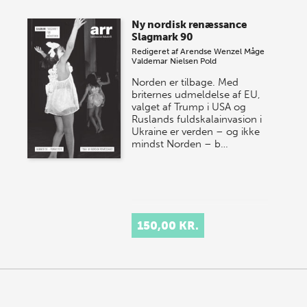
store sommer-lagersalg, så sæt kryds i kalenderen
Ny nordisk renæssance
onsdag den 10. j…
Slagmark 90
Redigeret af
Arendse Wenzel Måge
Valdemar Nielsen Pold
Norden er tilbage. Med
briternes udmeldelse af EU,
valget af Trump i USA og
Ruslands fuldskalainvasion i
Ukraine er verden – og ikke
mindst Norden – b…
150,00 KR.