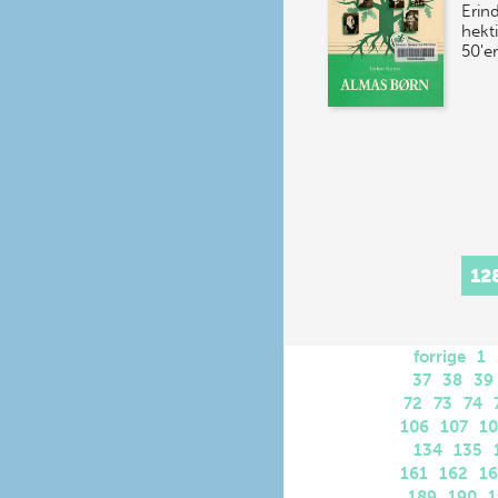
Erind
hekti
50'e
12
forrige
1
37
38
39
72
73
74
106
107
1
134
135
161
162
1
189
190
1