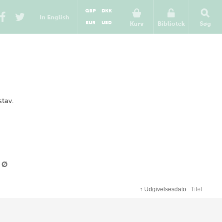
GBP
DKK
In English
EUR
USD
Kurv
Bibliotek
Søg
stav.
Ø
↑
Udgivelsesdato
Titel