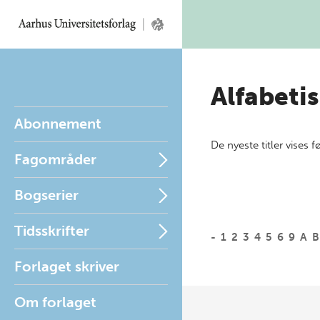
Alfabetis
Abonnement
De nyeste titler vises f
Fagområder
Bogserier
Tidsskrifter
-
1
2
3
4
5
6
9
A
B
Forlaget skriver
Om forlaget