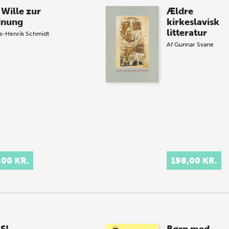
 Wille zur
Ældre
dnung
kirkeslavisk
litteratur
s-Henrik Schmidt
Af
Gunnar Svane
,00 KR.
198,00 KR.