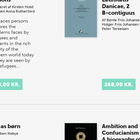
Danicae, 2
eret af
Kirsten Holst
sen
Anna Rutherford
B-contiguus
Af
Bente Friis Johans
laces persons
Holger Friis Johansen
ores the
Peter Terkelsen
lems faces by
gees and
.
nts in the rich
ty of the
ern world today
hey are seen by
refugees…
8,00 KR.
268,00 KR.
as børn
Ambition and
Confucianism
ben Kisbye
A biography o