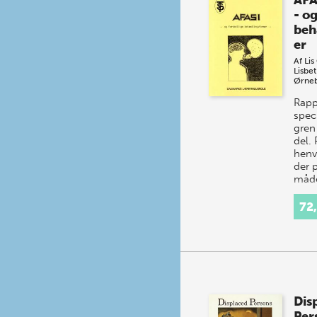
AFA
- og
beh
er
Af
Lis
Lisbet
Ørne
Rapp
spec
gren 
del.
henve
der 
måde 
afas
72
Dis
Per