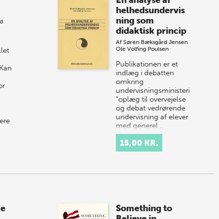
En analyse af
helhedsundervis
ning som
d
didaktisk princip
Af
Søren Bæksgård Jensen
Ole Volfing Poulsen
llet
Publikationen er et
 Kan
indlæg i debatten
omkring
or
undervisningsministeriets
"oplæg til overvejelse
og debat vedrørende
undervisning af elever
ere
med generel…
15,00 KR.
ae
Something to
Believe in