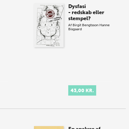
Dysfasi
- redskab eller
stempel?
Af
Birgit Bengtsson
Hanne
Bisgaard
43,00 KR.