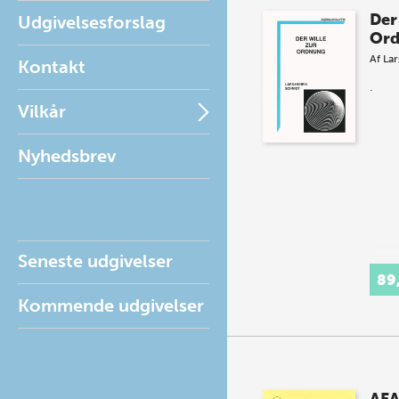
Der
Udgivelsesforslag
Or
Af
Lar
Kontakt
.
Vilkår
Nyhedsbrev
Seneste udgivelser
89
Kommende udgivelser