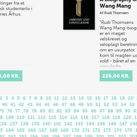
ringer fra et
Wang Mang
sk studenterliv i
Af
Rudi Thomsen
rnes Århus.
"Rudi Thomsens
Wang Mang-biogr
er en meget
velskrevet og
veloplagt beretni
om en usurpator, 
kom til magten u
vold - båret af en
popularite…
8,00 KR.
228,00 KR.
2
3
4
5
6
7
8
9
10
11
12
13
14
15
16
17
18
19
20
40
41
42
43
44
45
46
47
48
49
50
51
52
53
54
55
75
76
77
78
79
80
81
82
83
84
85
86
87
88
89
90
9
08
109
110
111
112
113
114
115
116
117
118
119
120
1
136
137
138
139
140
141
142
143
144
145
146
147
14
63
164
165
166
167
168
169
170
171
172
173
174
175
91
192
193
194
195
196
197
198
199
200
201
202
20