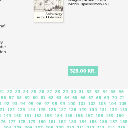
Redigeret af
Søren Dietz
Ioannis Papachristodoulou
.
afi
ng
der
den
325,00 KR.
21
22
23
24
25
26
27
28
29
30
31
32
33
34
35
36
56
57
58
59
60
61
62
63
64
65
66
67
68
69
70
71
1
92
93
94
95
96
97
98
99
100
101
102
103
104
105
21
122
123
124
125
126
127
128
129
130
131
132
133
8
149
150
151
152
153
154
155
156
157
158
159
160
176
177
178
179
180
181
182
183
184
185
186
187
188
3
204
205
206
207
208
209
210
211
212
213
214
215