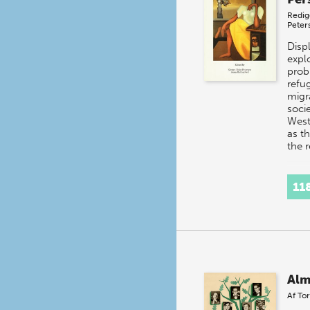
Redig
Peter
Disp
expl
prob
refu
migra
socie
West
as t
the 
11
Alm
Af
Tor