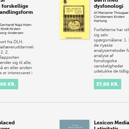
SI
Børn med
 forskellige
dysfonologi
andlingsform
Af
Marianne Thougaar
Christensen
Kirsten
Hartung
 Gerhardt
Naja Holm
 Kindt
Kirsten
Forfatterne har sti
borg-Andersen
sig selv
spørgsmålene: 1.
ort fra DLH,
de nyeste
iallæreruddannelsen,
analysemetoder f
2, 2.
analyse af
 Rapporten
fonologiske
nder sig til alle,
vanskeligheder
på en eller anden
udelukke de tidlig
er interesseret i
analy…
i o…
,00 KR.
37,00 KR.
placed
Lexicon Medi
sons
Latinitatis