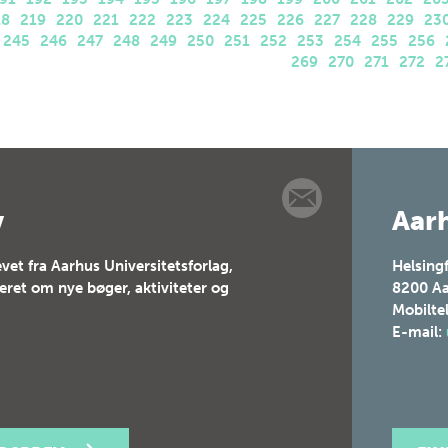
18
219
220
221
222
223
224
225
226
227
228
229
23
245
246
247
248
249
250
251
252
253
254
255
256
269
270
271
272
2
v
Aarh
vet fra Aarhus Universitetsforlag,
Helsing
teret om nye bøger, aktiviteter og
8200
Aa
Mobilte
E-mail: