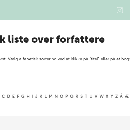
k liste over forfattere
ørst. Vælg alfabetisk sortering ved at klikke på "titel" eller på et bog
C
D
E
F
G
H
I
J
K
L
M
N
O
P
Q
R
S
T
U
V
W
X
Y
Z
Å
Æ