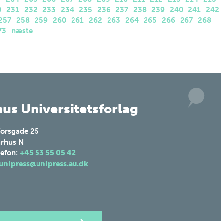
0
231
232
233
234
235
236
237
238
239
240
241
242
257
258
259
260
261
262
263
264
265
266
267
268
73
næste
us Universitetsforlag
forsgade 25
rhus N
lefon:
+45 53 55 05 42
unipress@unipress.au.dk