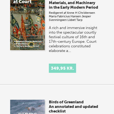
Materials, and Machinery
in the Early Modern Period
Redigeret af
Anne H Christensen
Maria Fabricius Hansen
Jesper
Svenningsen
Lisbet Tarp
A rich and immersive insight
into the spectacular courtly
festival culture of 16th and
17th-century Europe. Court
celebrations constituted
elaborate a…
349,95 KR.
Birds of Greenland
An annotated and updated
checklist