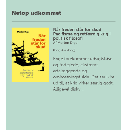
Netop udkommet
Når freden står for skud
Pacifisme og retfærdig krig i
politisk filosofi
Af
Morten Dige
(bog + e-bog)
Krige forekommer udsigtsløse
og forfejlede, ekstremt
ødelæggende og
omkostningsfulde. Det ser ikke
ud til, at krig virker særlig godt.
Alligevel diskv…