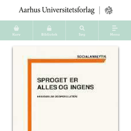
Kurv
Bibliotek
Søg
Menu