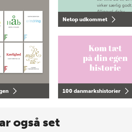
virker særlig godt
Alligevel diskv…
Netop udkommet
agen
100 danmarkshistorier
ar også set