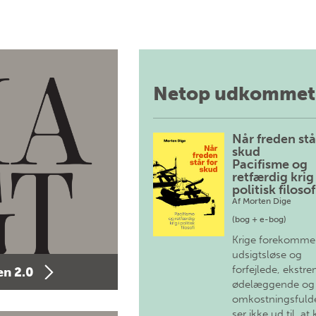
Netop udkommet
Når freden stå
skud
Pacifisme og
retfærdig krig 
politisk filosof
Af
Morten Dige
(bog + e-bog)
Krige forekomme
udsigtsløse og
forfejlede, ekstre
n 2.0
ødelæggende og
omkostningsfulde
ser ikke ud til, at 