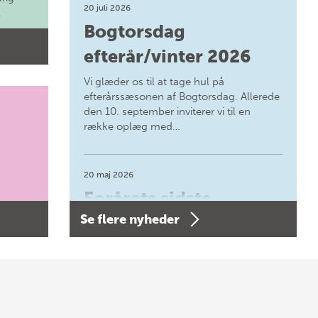
20 juli 2026
.
Bogtorsdag
efterår/vinter 2026
Vi glæder os til at tage hul på
efterårssæsonen af Bogtorsdag. Allerede
den 10. september inviterer vi til en
række oplæg med…
20 maj 2026
Forårets sidste
Se flere nyheder
Bogtorsdag 11. juni
Forårets sidste Bogtorsdag 11. juni Vær
med, når vi sammen med Det Kgl.
Bibliotek i Aarhus fejrer forfatterne bag
vores nyes…