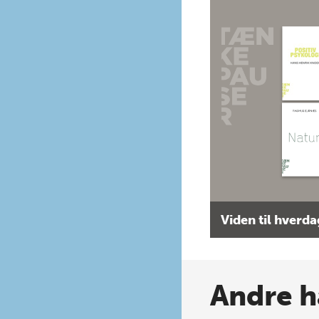
Viden til hverd
Andre h