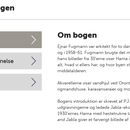
ogen
Om bogen
Ejnar Fugmann var arkitekt for to da
og i 1958-61. Fugmann brugte det mest
hans billeder fra 30'erne viser Hama i 
nelse
alt, hvad vi ellers har, og hvor byen
middelalderen.
Akvarellerne viser vandhjul ved Oron
rigmandshuse, karavanseraier og mo
Bogens introduktion er skrevet af P.J
udgravningerne og ledede Jabla-eks
1930'ernes Hama med hestetrukne ta
and Jabla
giver et farverigt billede a