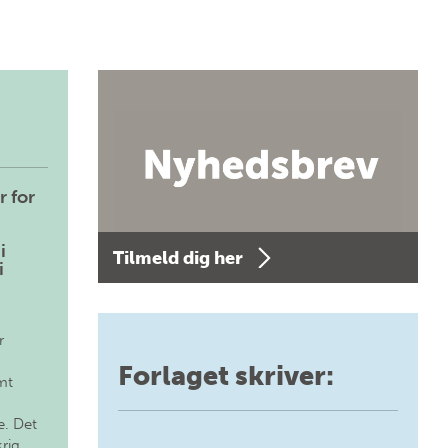
r for
i
Tilmeld dig her
i
r
Forlaget skriver:
mt
. Det
krig