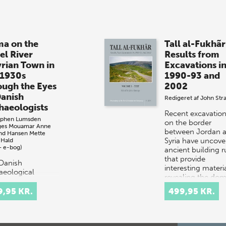
a on the
Tall al-Fukhãr
el River
Results from
yrian Town in
Excavations i
 1930s
1990-93 and
ough the Eyes
2002
Danish
Redigeret af
John Str
haeologists
Recent excavatio
ephen Lumsden
on the border
ges Mouamar
Anne
between Jordan 
nd Hansen
Mette
Syria have uncove
 Hald
+ e-bog)
ancient building r
that provide
Danish
interesting materi
aeological
revealing the do
dition to Hama in
 in the 1930s
9,95 KR.
499,95 KR.
overed an ancient
lived in for
sands of years.