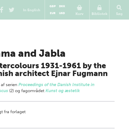
GBP
DKK
In English
EUR
USD
Kurv
Bibliotek
Søg
ma and Jabla
ercolours 1931-1961 by the
ish architect Ejnar Fugmann
 af
serien
Proceedings of the Danish Institute in
scus
(2) og fagområdet
Kunst og æstetik
t fra forlaget