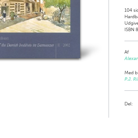
104
sid
Hardb
Udgiv
ISBN 
Af
Alexan
Med bi
P.J. Ri
Del: