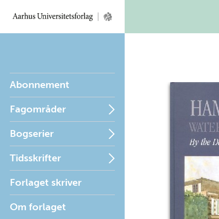
Abonnement
Fagområder
Bogserier
Tidsskrifter
Forlaget skriver
Om forlaget