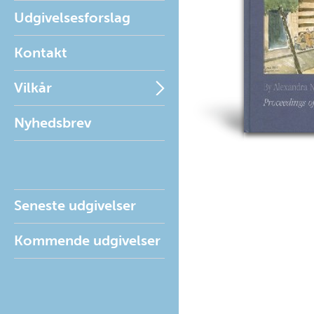
Udgivelsesforslag
Kontakt
Vilkår
Nyhedsbrev
Seneste udgivelser
Kommende udgivelser