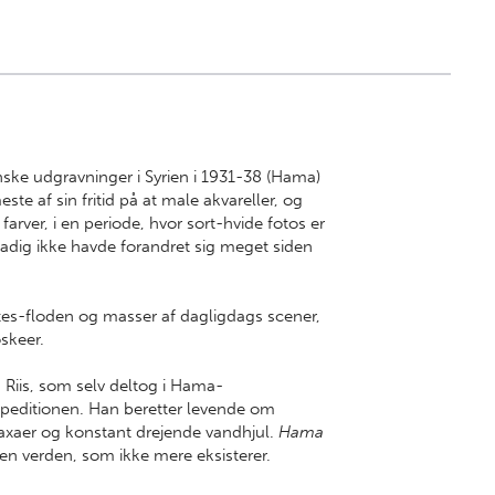
nske udgravninger i Syrien i 1931-38 (Hama)
e af sin fritid på at male akvareller, og
farver, i en periode, hvor sort-hvide fotos er
 stadig ikke havde forandret sig meget siden
tes-floden og masser af dagligdags scener,
skeer.
. Riis, som selv deltog i Hama-
peditionen. Han beretter levende om
xaer og konstant drejende vandhjul.
Hama
f en verden, som ikke mere eksisterer.