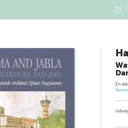
Ha
Wat
Dan
En del
Dama
Udsolg