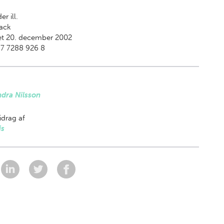
er ill.
ack
et 20. december 2002
87 7288 926 8
dra Nilsson
drag af
is