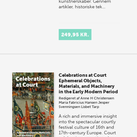
kunstnerskaber. Gennem
artikler, historiske tek…
249,95 KR.
Celebrations at Court
Ephemeral Objects,
Materials, and Machinery
in the Early Modern Period
Redigeret af
Anne H Christensen
Maria Fabricius Hansen
Jesper
Svenningsen
Lisbet Tarp
A rich and immersive insight
into the spectacular courtly
festival culture of 16th and
17th-century Europe. Court