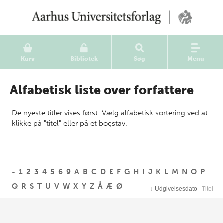
Kurv
Bibliotek
Søg
Menu
Alfabetisk liste over forfattere
De nyeste titler vises først. Vælg alfabetisk sortering ved at
klikke på "titel" eller på et bogstav.
-
1
2
3
4
5
6
9
A
B
C
D
E
F
G
H
I
J
K
L
M
N
O
P
Q
R
S
T
U
V
W
X
Y
Z
Å
Æ
Ø
↓
Udgivelsesdato
Titel