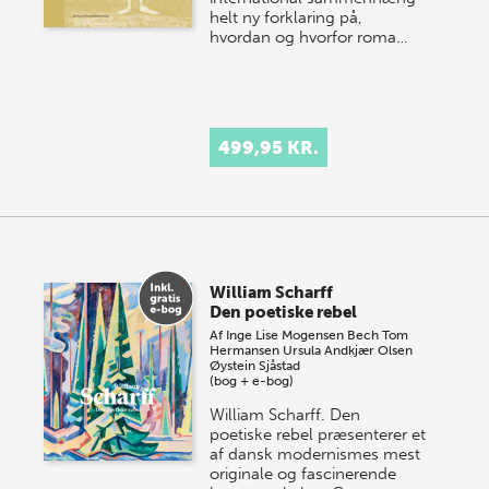
helt ny forklaring på,
hvordan og hvorfor roma…
499,95 KR.
William Scharff
Den poetiske rebel
Af
Inge Lise Mogensen Bech
Tom
Hermansen
Ursula Andkjær Olsen
Øystein Sjåstad
(bog + e-bog)
William Scharff. Den
poetiske rebel præsenterer et
af dansk modernismes mest
originale og fascinerende