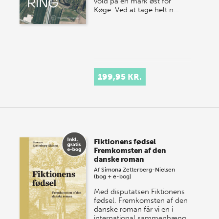
vold på en mark øst for
Køge. Ved at tage helt n…
199,95 KR.
Fiktionens fødsel
Fremkomsten af den
danske roman
Af
Simona Zetterberg-Nielsen
(bog + e-bog)
Med disputatsen Fiktionens
fødsel. Fremkomsten af den
danske roman får vi en i
international sammenhæng