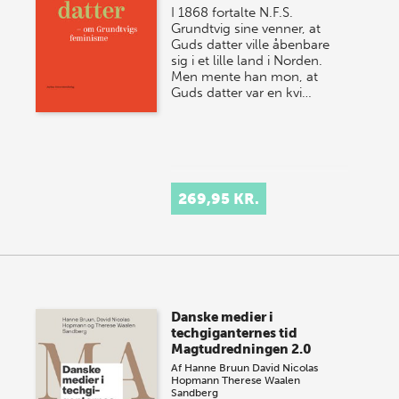
I 1868 fortalte N.F.S.
Grundtvig sine venner, at
Guds datter ville åbenbare
sig i et lille land i Norden.
Men mente han mon, at
Guds datter var en kvi…
269,95 KR.
Danske medier i
techgiganternes tid
Magtudredningen 2.0
Af
Hanne Bruun
David Nicolas
Hopmann
Therese Waalen
Sandberg