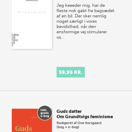
Jeg keeeder mig, har de
fleste nok gabt fra bagsædet
af en bil. Der sker nemlig
noget særligt i vores
bevidsthed, når den
ensformige vej stimulerer
os…
59,95 KR.
Guds datter
Om Grundtvigs feminisme
Redigeret af
Ove Korsgaard
(bog + e-bog)