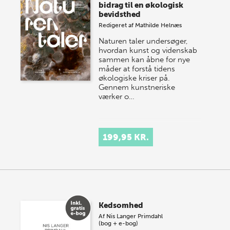
bidrag til en økologisk
bevidsthed
Redigeret af
Mathilde Helnæs
Naturen taler undersøger,
hvordan kunst og videnskab
sammen kan åbne for nye
måder at forstå tidens
økologiske kriser på.
Gennem kunstneriske
værker o…
199,95 KR.
Kedsomhed
Af
Nis Langer Primdahl
(bog + e-bog)