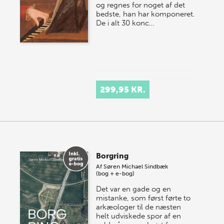
og regnes for noget af det
bedste, han har komponeret.
De i alt 30 konc…
299,95 KR.
Borgring
Af
Søren Michael Sindbæk
(bog + e-bog)
Det var en gade og en
mistanke, som først førte to
arkæologer til de næsten
helt udviskede spor af en