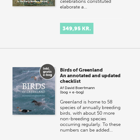
celebrations constituted
elaborate a…
349,95 KR.
Birds of Greenland
An annotated and updated
checklist
Af
David Boertmann
(bog + e-bog)
Greenland is home to 58
species of annually breeding
birds, with about 50 more
non-breeding species
occurring regularly. To these
numbers can be added…