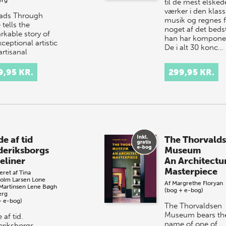
til de mest elsked
værker i den klass
ads Through
musik og regnes f
tells the
noget af det beds
rkable story of
han har komponer
ceptional artistic
De i alt 30 konc…
artisanal
evement in
ark: the
9,95 KR.
299,95 KR.
ation of Christian
 tape…
e af tid
The Thorvald
deriksborgs
Museum
eliner
An Architectu
Masterpiece
eret af
Tina
olm Larsen
Lone
Af
Margrethe Floryan
 Martinsen
Lene Bøgh
(bog + e-bog)
erg
+ e-bog)
The Thorvaldsen
Museum bears th
 af tid.
name of one of
eriksborgs