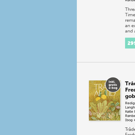
Thre
Time 
rema
an ex
and 
achi
Denm
29
recre
IV’s
Tråd
Fre
gob
Redig
Langh
Kølle
Rønb
(bog 
Tråde
Fred