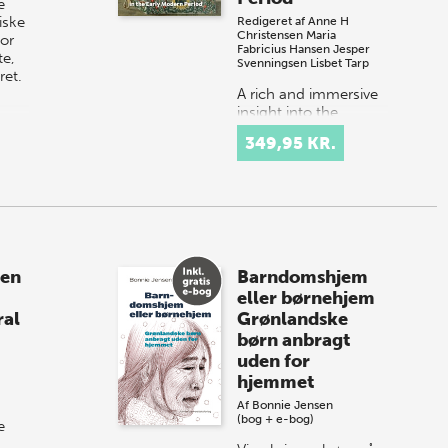
e
iske
Redigeret af
Anne H
Christensen
Maria
or
Fabricius Hansen
Jesper
te,
Svenningsen
Lisbet Tarp
et.
A rich and immersive
insight into the
spectacular courtly
349,95 KR.
festival culture of
16th and 17th-
century Europe.
Court celebrations
constituted elaborate
a…
sen
Barndomshjem
eller børnehjem
ral
Grønlandske
børn anbragt
uden for
hjemmet
Af
Bonnie Jensen
(bog + e-bog)
e