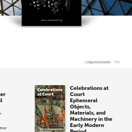
↓
Udgivelsesdato
Titel
Celebrations at
ter
Court
il
Ephemeral
Objects,
Materials, and
n
Machinery in the
Early Modern
ører
Period