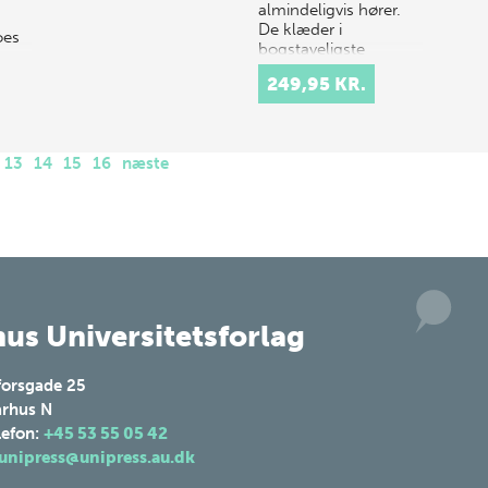
almindeligvis hører.
De klæder i
oes
bogstaveligste
forstand magten af til
249,95 KR.
skindet. Men…
13
14
15
16
næste
us Universitetsforlag
forsgade 25
rhus N
lefon:
+45 53 55 05 42
unipress@unipress.au.dk