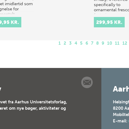
det imidlertid som
specifically to
gnelse for
ornamental fresc
mentalt…
featuring
exceptionally
9,95 KR.
299,95 KR.
inventiv…
1
2
3
4
5
6
7
8
9
10
11
12
v
Aarh
vet fra Aarhus Universitetsforlag,
Helsing
teret om nye bøger, aktiviteter og
8200
Aa
Mobilte
E-mail: