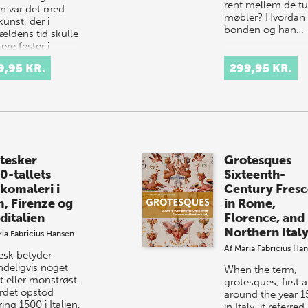
rent mellem de t
n var det med
møbler? Hvordan 
unst, der i
bonden og han…
ældens tid skulle
re fester i
ge…
9,95 KR.
299,95 KR.
tesker
Grotesques
0-tallets
Sixteenth-
skomaleri i
Century Fresc
, Firenze og
in Rome,
ditalien
Florence, and
Northern Ital
ia Fabricius Hansen
Af
Maria Fabricius Ha
esk betyder
ndeligvis noget
When the term,
t eller monstrøst.
grotesques, first 
rdet opstod
around the year 
ng 1500 i Italien,
in Italy, it referred