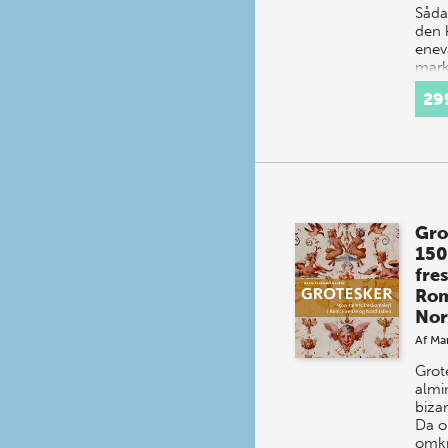
Såda
den k
enev
marke
kon
29
Gro
150
fre
Rom
Nor
Af
Mar
Grot
almi
bizar
Da o
omkri