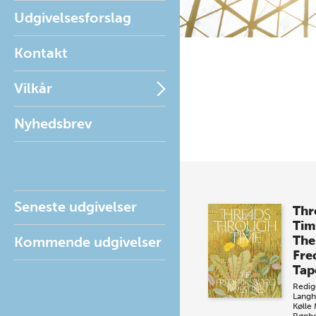
Udgivelsesforslag
Kontakt
Vilkår
Nyhedsbrev
Seneste udgivelser
Thr
Tim
The
Kommende udgivelser
Fre
Tap
Redig
Langh
Kølle
Rønb