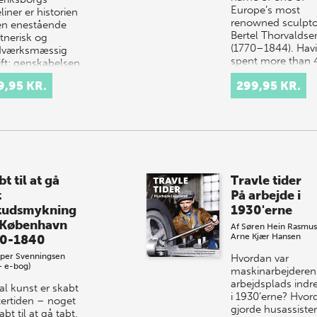
Europe’s most
iner er historien
renowned sculpto
n enestående
Bertel Thorvaldse
tnerisk og
(1770–1844). Hav
dværksmæssig
spent more than 
ift: genskabelsen
years work…
ristian 4.s
9,95 KR.
299,95 KR.
liner,…
t til at gå
Travle tider
t
På arbejde i
tudsmykning
1930'erne
i København
Af
Søren Hein Rasmu
Arne Kjær Hansen
0-1840
sper Svenningsen
Hvordan var
+ e-bog)
maskinarbejderen
arbejdsplads indre
al kunst er skabt
i 1930’erne? Hvor
ftertiden – noget
gjorde husassiste
abt til at gå tabt.