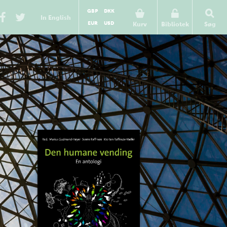
GBP
DKK
In English
EUR
USD
Kurv
Bibliotek
Søg