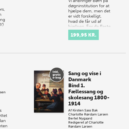
Vi anbringer børn på
døgninstitution for at
rs,
hjælpe dem, men det
n
er vidt forskelligt,
ing
hvad de får ud af
40
hjælpen. For de fleste
børn er det
199,95 KR.
midlertidige…
Sang og vise i
Danmark
Bind 1.
Fællessang og
ssen
skolesang 1800-
1914
s
Af
Kirsten Sass Bak
Charlotte Rørdam Larsen
ttet
Bertel Nygaard
dan
Redigeret af
Charlotte
nten
Rørdam Larsen