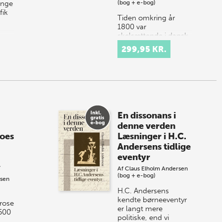
unge
(bog + e-bog)
fik
Tiden omkring år
1800 var
skelsættende i dansk
sanghistorie. To nye
299,95 KR.
sangtraditioner
opstod, som
repræsenterede helt
nye måder at synge
på: f…
En dissonans i
denne verden
oes
Læsninger i H.C.
Andersens tidlige
eventyr
y
Af
Claus Elholm Andersen
(bog + e-bog)
nsen
H.C. Andersens
kendte børneeventyr
arose
er langt mere
1500
politiske, end vi