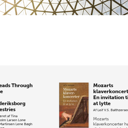
eads Through
Mozarts
e
klaverkoncer
En invitation t
deriksborg
at lytte
estries
Af
Leif V.S. Balthzerse
eret af
Tina
Mozarts
olm Larsen
Lone
klaverkoncerter h
 Martinsen
Lene Bøgh
erg