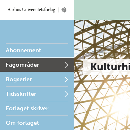
Abonnement
Kulturh
Fagområder
Bogserier
Tidsskrifter
Forlaget skriver
Om forlaget