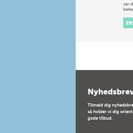
var 
bete
orna
29
Nyhedsbre
Tilmeld dig nyhedsbre
så holder vi dig orien
gode tilbud.