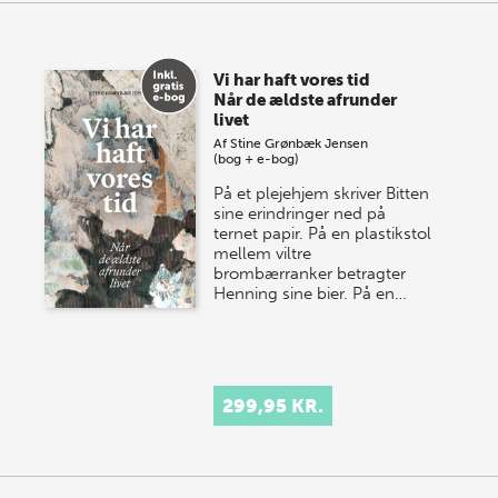
Vi har haft vores tid
Når de ældste afrunder
livet
Af
Stine Grønbæk Jensen
(bog + e-bog)
På et plejehjem skriver Bitten
sine erindringer ned på
ternet papir. På en plastikstol
mellem viltre
brombærranker betragter
Henning sine bier. På en…
299,95 KR.