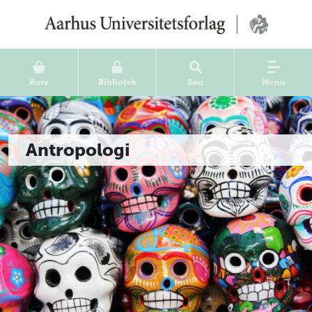
Kurv
Bibliotek
Søg
Menu
Antropologi