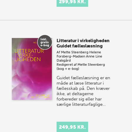
299,95 KR.
Litteratur i virkeligheden
Guidet fælleslæsning
Af
Mette Steenberg
Helene
Forsberg-Madsen
Anne Line
Dalsgård
Redigeret af
Mette Steenberg
(bog + e-bog)
Guidet fælleslæsning er en
måde at læse litteratur i
fællesskab på. Den kræver
ikke, at deltagerne
forbereder sig eller har
særlige litteraturfaglige…
249,95 KR.