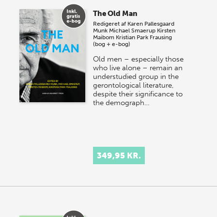
The Old Man
Redigeret af
Karen Pallesgaard
Munk
Michael Smaerup
Kirsten
Maibom
Kristian Park Frausing
(bog + e-bog)
Old men – especially those
who live alone – remain an
understudied group in the
gerontological literature,
despite their significance to
the demograph…
349,95 KR.