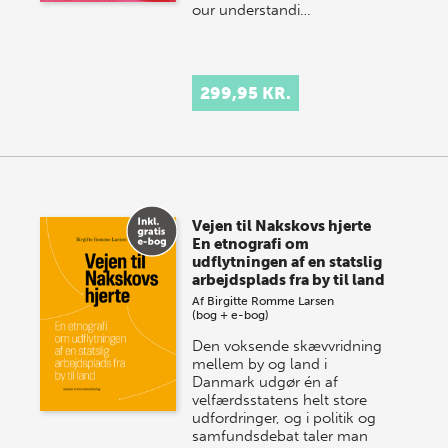
our understandi…
299,95 KR.
Vejen til Nakskovs hjerte
En etnografi om
udflytningen af en statslig
arbejdsplads fra by til land
Af
Birgitte Romme Larsen
(bog + e-bog)
Den voksende skævvridning
mellem by og land i
Danmark udgør én af
velfærdsstatens helt store
udfordringer, og i politik og
samfundsdebat taler man