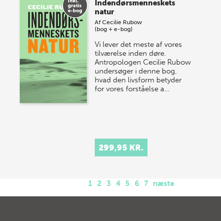
Indendørsmenneskets
natur
Af
Cecilie Rubow
(bog + e-bog)
Vi lever det meste af vores
tilværelse inden døre.
Antropologen Cecilie Rubow
undersøger i denne bog,
hvad den livsform betyder
for vores forståelse a…
299,95 KR.
1
2
3
4
5
6
7
næste