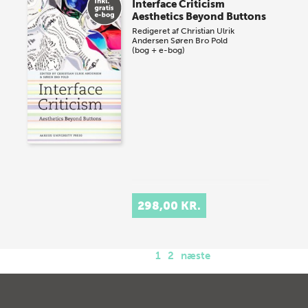
Interface Criticism
Aesthetics Beyond Buttons
Redigeret af
Christian Ulrik
Andersen
Søren Bro Pold
(bog + e-bog)
298,00 KR.
1
2
næste