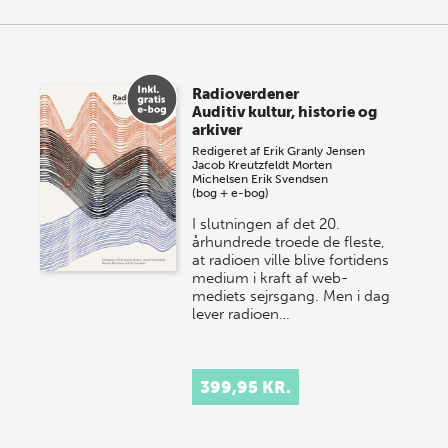
Radioverdener
Auditiv kultur, historie og
arkiver
Redigeret af
Erik Granly Jensen
Jacob Kreutzfeldt
Morten
Michelsen
Erik Svendsen
(bog + e-bog)
I slutningen af det 20.
århundrede troede de fleste,
at radioen ville blive fortidens
medium i kraft af web-
mediets sejrsgang. Men i dag
lever radioen…
399,95 KR.