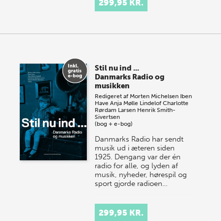
299,95 KR.
Stil nu ind ...
Danmarks Radio og
musikken
Redigeret af
Morten Michelsen
Iben
Have
Anja Mølle Lindelof
Charlotte
Rørdam Larsen
Henrik Smith-
Sivertsen
(bog + e-bog)
Danmarks Radio har sendt
musik ud i æteren siden
1925. Dengang var der én
radio for alle, og lyden af
musik, nyheder, hørespil og
sport gjorde radioen…
299,95 KR.