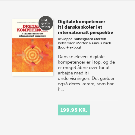
Digitale kompetencer
It i danske skoler i et
internationalt perspektiv
Af
Jeppe Bundsgaard
Morten
Pettersson
Morten Rasmus Puck
(bog + e-bog)
Danske elevers digitale
kompetencer er i top, og de
er meget åbne over for at
arbejde med it i
undervisningen. Det gælder
også deres lærere, som har
h…
199,95 KR.