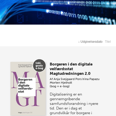
↓
Udgivelsesdato
Titel
Borgeren i den digitale
velfærdsstat
Magtudredningen 2.0
Af
Anja Svejgaard Pors
Irina Papazu
Morten Hjelholt
(bog + e-bog)
Digitalisering er en
gennemgribende
samfundsforandring i nyere
tid. Den er i dag et
grundvilkår for borgere i