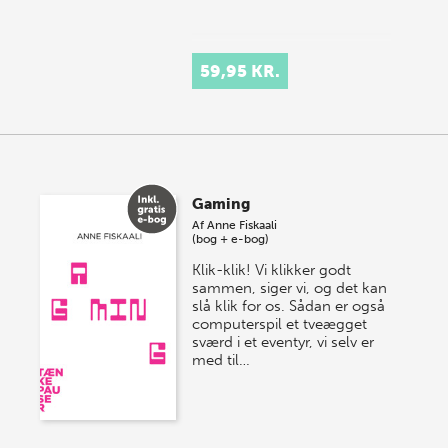
59,95 KR.
Gaming
Af
Anne Fiskaali
(bog + e-bog)
Klik-klik! Vi klikker godt
sammen, siger vi, og det kan
slå klik for os. Sådan er også
computerspil et tveægget
sværd i et eventyr, vi selv er
med til…