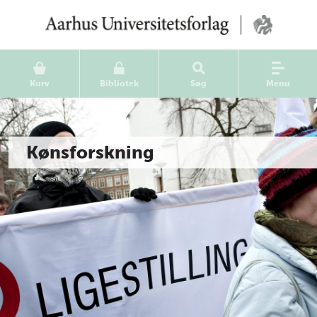
Kurv
Bibliotek
Søg
Menu
Kønsforskning