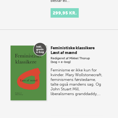
består ell…
299,95 KR.
Feministiske klassikere
Læst af mænd
Redigeret af
Mikkel Thorup
(bog + e-bog)
Feminisme er ikke kun for
kvinder. Mary Wollstonecraft,
feminismens førstedame,
talte også mandens sag. Og
John Stuart Mill,
liberalismens granddaddy,…