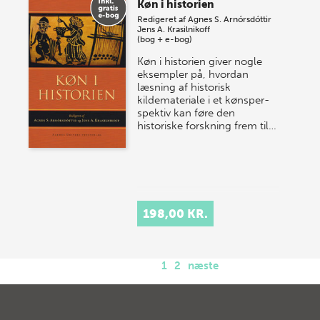
Køn i historien
Redigeret af
Agnes S. Arnórsdóttir
Jens A. Krasilnikoff
(bog + e-bog)
Køn i historien giver nogle
eksempler på, hvordan
læsning af historisk
kildemateriale i et køns­per­
spektiv kan føre den
historiske forskning frem til…
198,00 KR.
1
2
næste