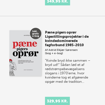
349,95 KR.
Pæne pigers oprør
Ligestillingsprojekter i de
kvindedominerede
fagforbund 1985-2010
Af
Astrid Elkjær Sørensen
(bog + e-bog)
”Kvinde bryd ikke sammen –
bryd ud!” Sådan lød et af
rødstrømpebevægelsens
slogans i 1970’erne, hvor
kvinderne tog et afgørende
opgør med de tradition…
329,95 KR.