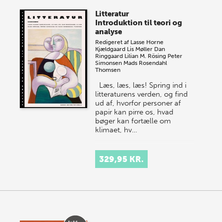
Litteratur
Introduktion til teori og
analyse
Redigeret af
Lasse Horne
Kjældgaard
Lis Møller
Dan
Ringgaard
Lilian M. Rösing
Peter
Simonsen
Mads Rosendahl
Thomsen
Læs, læs, læs! Spring ind i
litteraturens verden, og find
ud af, hvorfor personer af
papir kan pirre os, hvad
bøger kan fortælle om
klimaet, hv…
329,95 KR.