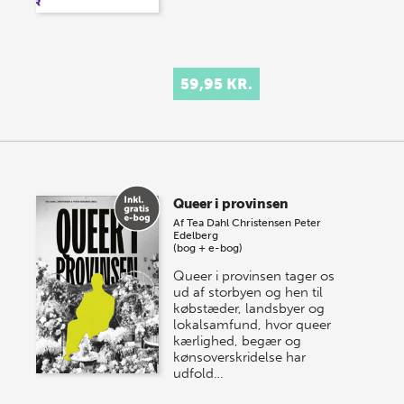
59,95 KR.
Queer i provinsen
Af
Tea Dahl Christensen
Peter
Edelberg
(bog + e-bog)
Queer i provinsen tager os
ud af storbyen og hen til
købstæder, landsbyer og
lokalsamfund, hvor queer
kærlighed, begær og
kønsoverskridelse har
udfold…