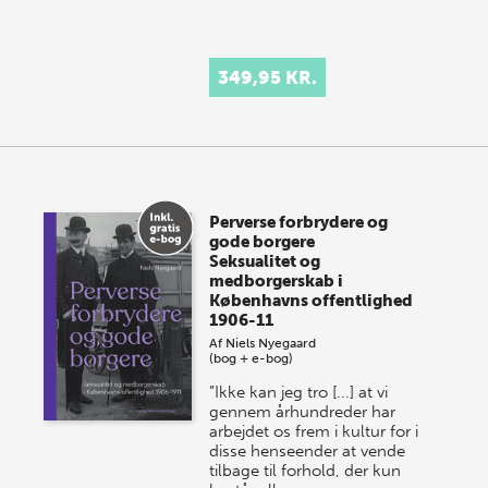
349,95 KR.
Perverse forbrydere og
gode borgere
Seksualitet og
medborgerskab i
Københavns offentlighed
1906-11
Af
Niels Nyegaard
(bog + e-bog)
”Ikke kan jeg tro [...] at vi
gennem århundreder har
arbejdet os frem i kultur for i
disse henseender at vende
tilbage til forhold, der kun