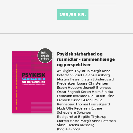
199,95 KR.
Psykisk sårbarhed og
rusmidler - sammenhænge
og perspektiver
Af
Birgitte Thylstrup
Margit Anne
Petersen
Sidsel Helena Karsberg
Morten Hesse
Kirsten Søndergaard
Frederiksen
Louise Christensen
Esben Houborg
Jeanett Bjønness
Oskar Enghoff
Søren Holm
Sinikka
Lehmann Kvamme
Rie Larsen
Trine
Lambek
Casper Aaen
Emilie
Rønnebæk
Thomas Friis Søgaard
Mads Uffe Pedersen
Katrine
Schepelern Johansen
Redigeret af
Birgitte Thylstrup
Morten Hesse
Margit Anne Petersen
Sidsel Helena Karsberg
(bog + e-bog)