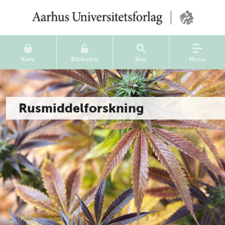
Kurv
Bibliotek
Søg
Menu
Rusmiddelforskning