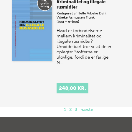
Kriminalitet og illegale
rusmidler
Redigeret af
Helle Vibeke Dahl
Vibeke Asmussen Frank
(bog + e-bog)
Hvad er forbindelserne
mellem kriminalitet og
illegale rusmidler?
Umiddelbart tror vi, at de er
oplagte: Stofferne er
ulovlige, fordi de er farlige.
N…
248,00 KR.
1
2
3
næste