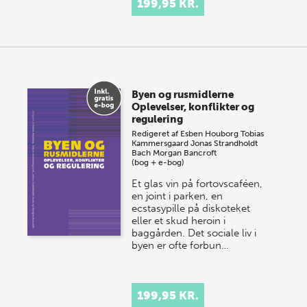
199,95 KR.
Byen og rusmidlerne
Oplevelser, konflikter og
regulering
Redigeret af
Esben Houborg
Tobias
Kammersgaard
Jonas Strandholdt
Bach
Morgan Bancroft
(bog + e-bog)
Et glas vin på fortovscaféen,
en joint i parken, en
ecstasypille på diskoteket
eller et skud heroin i
baggården. Det sociale liv i
byen er ofte forbun…
199,95 KR.