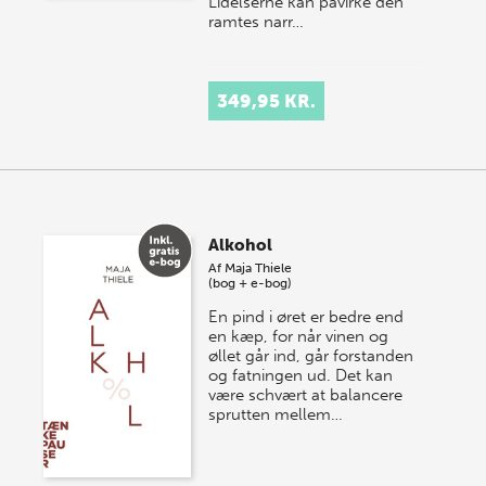
Lidelserne kan påvirke den
ramtes narr…
349,95 KR.
Alkohol
Af
Maja Thiele
(bog + e-bog)
En pind i øret er bedre end
en kæp, for når vinen og
øllet går ind, går forstanden
og fatningen ud. Det kan
være schvært at balancere
sprutten mellem…