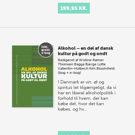
Psykisk sårbarhed fylder i
199,95 KR.
hverdagslivet for mange
mennesker og optræder ofte
sammen med brug af
rusmidler. En betragtelig
andel, der diagnosticeres
m…
Alkohol – en del af dansk
kultur på godt og ondt
Redigeret af
Kristine Rømer
Thomsen
Bagga Bjerge
Lotte
Vallentin-Holbech
Kim Bloomfield
(bog + e-bog)
I Danmark er vin, øl og
spiritus let tilgængeligt, da vi
har en liberal alkoholpolitik i
forhold til hvem, der kan
købe det, hvor det kan
købes, og hv…