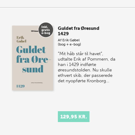
Guldet fra Øresund
1429
Af
Erik Gøbel
(bog + e-bog)
”Mit håb står til havet”,
udtalte Erik af Pommern, da
han i 1429 indførte
øresundstolden. Nu skulle
ethvert skib, der passerede
det nyopførte Kronborg…
129,95 KR.