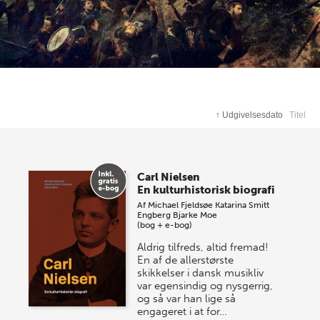
↑
Udgivelsesdato
Titel
Carl Nielsen
En kulturhistorisk biografi
Af
Michael Fjeldsøe
Katarina Smitt
Engberg
Bjarke Moe
(bog + e-bog)
Aldrig tilfreds, altid fremad!
En af de allerstørste
skikkelser i dansk musikliv
var egensindig og nysgerrig,
og så var han lige så
engageret i at for…