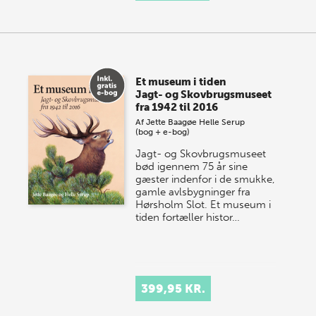
Et museum i tiden
Jagt- og Skovbrugsmuseet
fra 1942 til 2016
Af
Jette Baagøe
Helle Serup
(bog + e-bog)
Jagt- og Skovbrugsmuseet
bød igennem 75 år sine
gæster indenfor i de smukke,
gamle avlsbygninger fra
Hørsholm Slot. Et museum i
tiden fortæller histor…
399,95 KR.