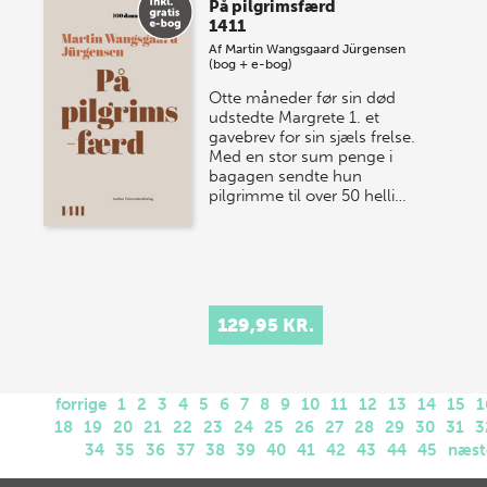
På pilgrimsfærd
1411
Af
Martin Wangsgaard Jürgensen
(bog + e-bog)
Otte måneder før sin død
udstedte Margrete 1. et
gavebrev for sin sjæls frelse.
Med en stor sum penge i
bagagen sendte hun
pilgrimme til over 50 helli…
129,95 KR.
forrige
1
2
3
4
5
6
7
8
9
10
11
12
13
14
15
1
18
19
20
21
22
23
24
25
26
27
28
29
30
31
3
34
35
36
37
38
39
40
41
42
43
44
45
næst