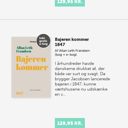
129,95 KR.
Bajeren kommer
1847
Af
Allan Leth Frandsen
(bog + e-bog)
I århundreder havde
danskerne drukket øl, der
både var surt og svagt. Da
brygger Jacobsen lancerede
bajeren i 1847, kunne
værtshusene nu udskænke
en v…
129,95 KR.