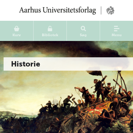
Kurv
Bibliotek
Søg
Menu
Historie