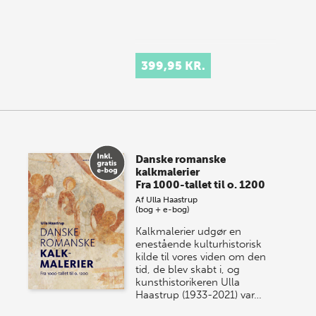
399,95 KR.
Danske romanske
kalkmalerier
Fra 1000-tallet til o. 1200
Af
Ulla Haastrup
(bog + e-bog)
Kalkmalerier udgør en
enestående kulturhistorisk
kilde til vores viden om den
tid, de blev skabt i, og
kunsthistorikeren Ulla
Haastrup (1933-2021) var…