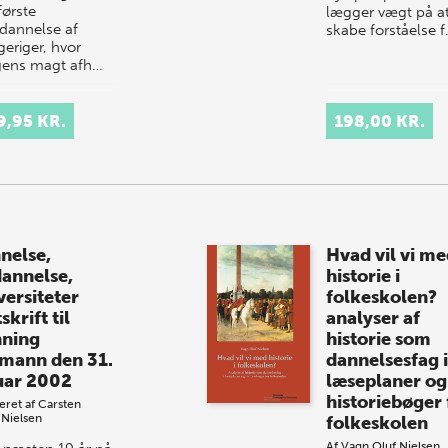
første
lægger vægt på a
sdannelse af
skabe forståelse 
geriger, hvor
ens magt afh…
9,95 KR.
198,00 KR.
nelse,
Hvad vil vi m
annelse,
historie i
versiteter
folkeskolen?
skrift til
analyser af
ning
historie som
mann den 31.
dannelsesfag i
uar 2002
læseplaner og
historiebøger 
eret af
Carsten
Nielsen
folkeskolen
Af
Vagn Oluf Nielsen