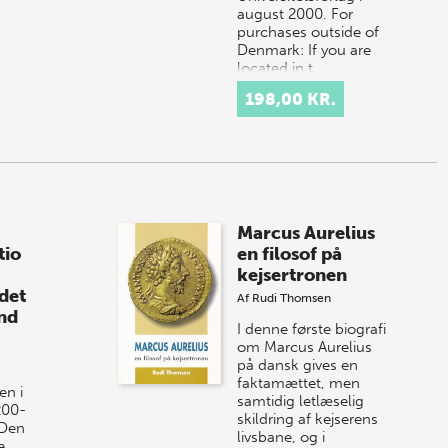
august 2000. For
purchases outside of
Denmark: If you are
located in t…
198,00 KR.
Marcus Aurelius
tio
en filosof på
kejsertronen
 det
Af
Rudi Thomsen
nd
I denne første biografi
0
om Marcus Aurelius
på dansk gives en
faktamættet, men
en i
samtidig letlæselig
200-
skildring af kejserens
 Den
livsbane, og i
e