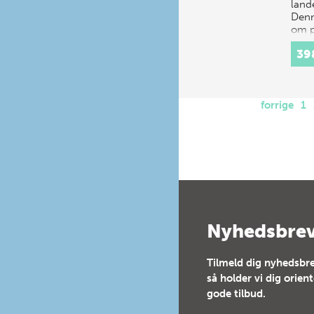
lande
Denn
om p
om 
39
forrige
1
Nyhedsbre
Tilmeld dig nyhedsbre
så holder vi dig orien
gode tilbud.