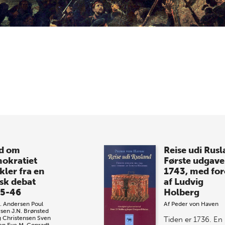
id om
Reise udi Rus
okratiet
Første udgave
kler fra en
1743, med for
sk debat
af Ludvig
5-46
Holberg
. Andersen
Poul
Af
Peder von Haven
sen
J.N. Brønsted
 Christensen
Sven
Tiden er 1736. En
en
Eve M. Conradt-