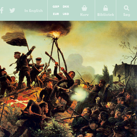
GBP
DKK
In English
EUR
USD
Kurv
Bibliotek
Søg