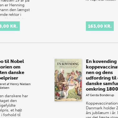
r næsten 19 år på
en er Henning
ann den længst
nde rektor i
us Universitets
rie, og han har
8,00 KR.
163,00 KR.
 end nogen
n præget de s…
o til Nobel
En kovending
torien om
koppevaccina
tten danske
nen og dens
elpriser
udfordring til
danske samfu
eret af
Henry Nielsen
Nielsen
omkring 180
Af
Gerda Bonderup
ten danskere har
aget den
Koppevaccination
igefyldte
Danmark holder 
pris, et højt
års jubilæum i år.
 i forhold til
var det første stor