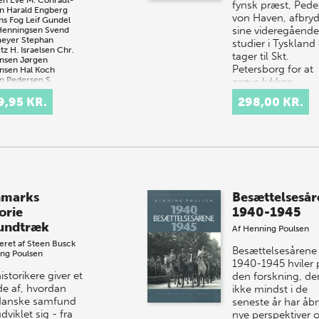
fynsk præst, Pede
in
Harald Engberg
von Haven, afbryd
s Fog
Leif Gundel
sine videregående
Henningsen
Svend
meyer
Stephan
studier i Tyskland
tz
H. Israelsen
Chr.
tager til Skt.
nsen
Jørgen
Petersborg for at
nsen
Hal Koch
n Pedersen
S.
prøve lykken ...…
ussen
Axel Riishøj
Alf
9,95 KR.
Erik Schmidt
A.
298,00 KR.
e-Petersen
Fr.
en
eret af
Niels Kayser
en
Søren Hein
ussen
så snart var
en brudt ud i
marks
Besættelsesår
 før der i
ark - og andre
orie
1940-1945
e - begyndte en
rundtræk
Af
Henning Poulsen
som debat om
eret af
Steen Busck
kratiet. Det
Besættelsesårene
ng Poulsen
e samtidig med,
1940-1945 hviler 
e…
istorikere giver et
den forskning, de
de af, hvordan
ikke mindst i de
danske samfund
seneste år har åb
dviklet sig - fra
nye perspektiver 