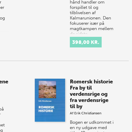
r
hånd handler om
er
forspillet til og
tilblivelsen af
 og
Kalmarunionen. Den
fokuserer især på
magtkampen mellem
de sidste
repræsentanter fo…
398,00 KR.
ene
Romersk historie
Fra by til
verdensrige og
fra verdensrige
til by
på
Af
Erik Christiansen
r
Bogen er udkommet i
net
en ny udgave med
og