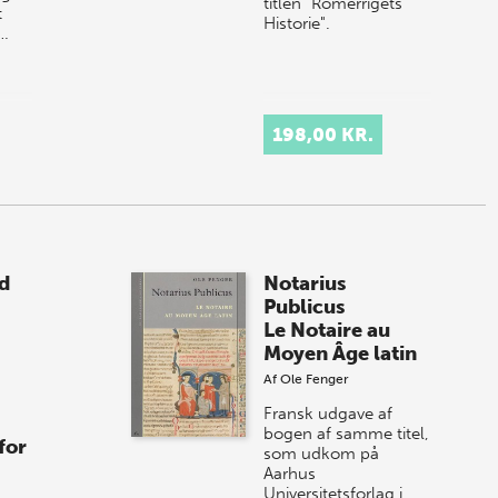
titlen "Romerrigets
t
Historie".
f…
198,00 KR.
ed
Notarius
Publicus
Le Notaire au
Moyen Âge latin
Af
Ole Fenger
Fransk udgave af
bogen af samme titel,
for
som udkom på
Aarhus
Universitetsforlag i