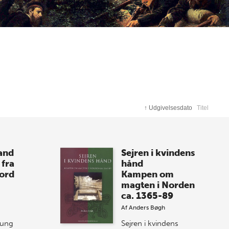
↑
Udgivelsesdato
Titel
land
Sejren i kvindens
 fra
hånd
ord
Kampen om
magten i Norden
ca. 1365-89
Af
Anders Bøgh
 ung
Sejren i kvindens