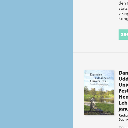
den 
stat
vikin
kong
39
Dan
Udd
Uni
Fest
Hen
Leh
jan
Redig
Bach-