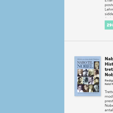
Efte
post
Lehm
sidde
Aarh
histo
29
mere
ande
Nab
His
tre
Nob
Redig
Keld 
Tret
modt
prest
Nobel
antal