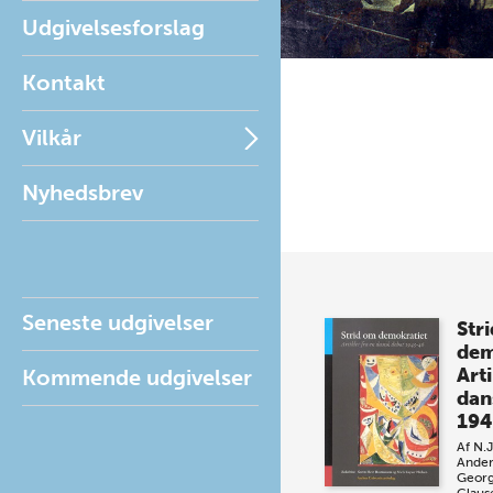
Udgivelsesforslag
Kontakt
Vilkår
Nyhedsbrev
Seneste udgivelser
Str
dem
Arti
Kommende udgivelser
dan
194
Af
N.J
Ander
Georg
Claus