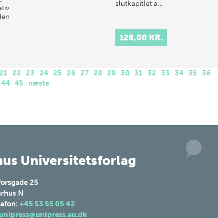
slutkapitlet a…
tiv
 den
128,00 KR.
21
22
23
24
25
26
27
28
29
30
31
32
33
34
35
36
44
45
næste
us Universitetsforlag
forsgade 25
rhus N
lefon:
+45 53 55 05 42
unipress@unipress.au.dk