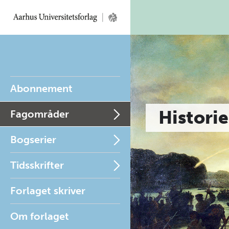
Abonnement
Historie
Fagområder
Bogserier
Tidsskrifter
Forlaget skriver
Om forlaget