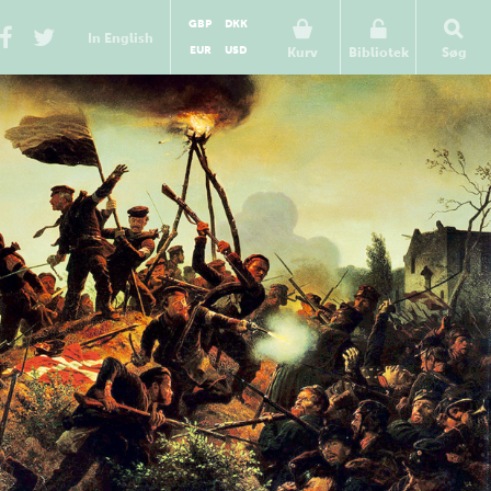
GBP
DKK
In English
EUR
USD
Kurv
Bibliotek
Søg