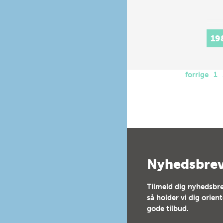
19
forrige
1
Nyhedsbre
Tilmeld dig nyhedsbre
så holder vi dig orien
gode tilbud.