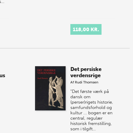
ls…
118,00 KR.
Det persiske
us
verdensrige
Af
Rudi Thomsen
"Det første værk på
dansk om
(perser)rigets historie,
samfundsforhold og
kultur ... bogen er en
central, regulær
historisk fremstilling,
som i tilgift…