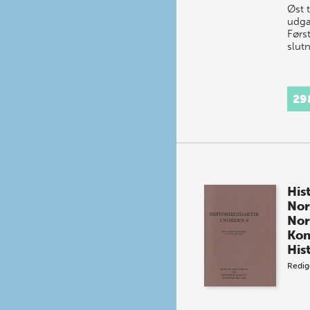
Øst 
udga
Førs
slut
29
Hist
Nor
Nor
Kon
His
Redig