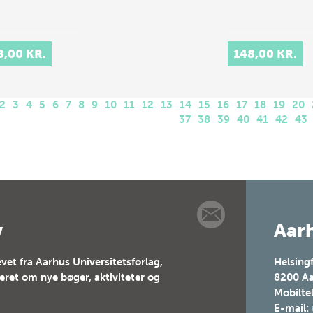
8,00 KR.
148,00 KR.
2
3
4
5
6
7
8
9
10
11
12
13
14
15
16
17
18
19
20
37
38
39
40
41
42
43
v
Aarh
vet fra Aarhus Universitetsforlag,
Helsing
teret om nye bøger, aktiviteter og
8200
Aa
Mobilte
E-mail: