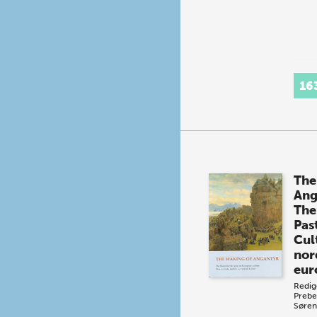
16
The
Ang
The
Pas
Cul
nord
eur
Redig
Prebe
Søren