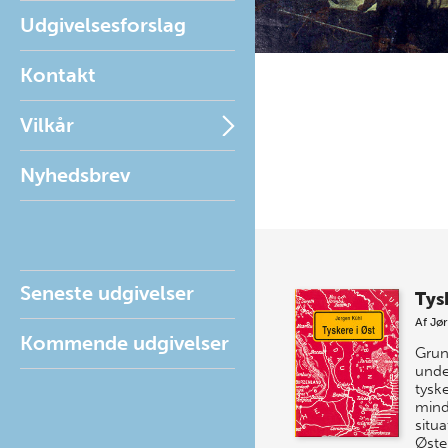
Udgivelsesforslag
Kontakt
Vilkår
Nyhedsbrev
Seneste udgivelser
Tys
Af
Jør
Kommende udgivelser
Grun
unde
tysk
mind
situa
Øste