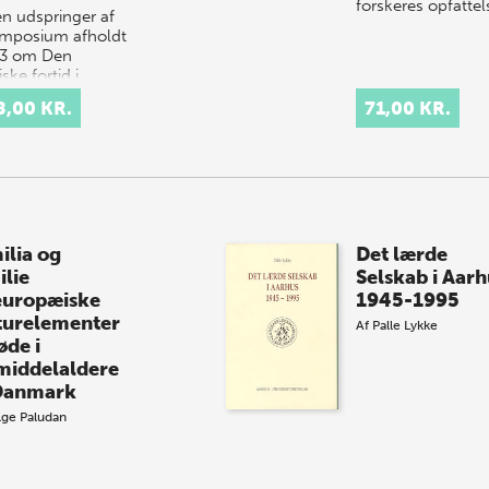
forskeres opfatte
n udspringer af
ymposium afholdt
93 om Den
ske fortid i
pæisk kultur.
8,00 KR.
71,00 KR.
ålet var at
rsøge rødderne
nutidens store
r…
ilia og
Det lærde
ilie
Selskab i Aarh
europæiske
1945-1995
turelementer
Af
Palle Lykke
øde i
middelaldere
Danmark
ge Paludan