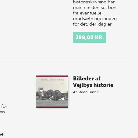
historieskrivning har
man næsten set bort
fra eventuelle
modsætninger inden
for det, der idag er
kongeriget - fx
mellem Jylland og
398,00 KR.
hovedstaden…
Billeder af
Vejlbys historie
Af
Steen Busck
 for
gen
ne