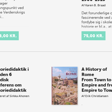
tager
Af
Karen B. Braad
ngspunkt ved
te Verdenskrigs
Det forunderlige 
ni…
fascinerende ved 
fordybe sig i skol
historie er bl.a., at
man her kan find
8,00 KR.
holdninger,
75,00 KR.
diskussioner og
praksisbeskrivelse
oriedidaktik i
A History of
den 6
Rome
disk
From Town to
ferens om
Empire and f
toriedidaktik
Empire to To
eret af
Sirkka Ahonen
Af
Erik Christiansen
.