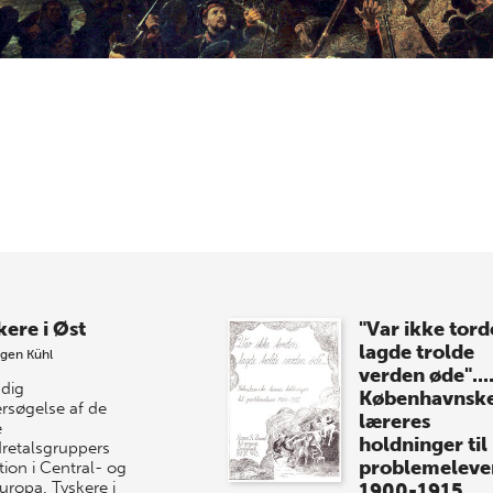
kere i Øst
"Var ikke tor
lagde trolde
gen Kühl
verden øde"....
dig
Københavnsk
rsøgelse af de
læreres
e
holdninger til
retalsgruppers
problemeleve
tion i Central- og
uropa. Tyskere i
1900-1915