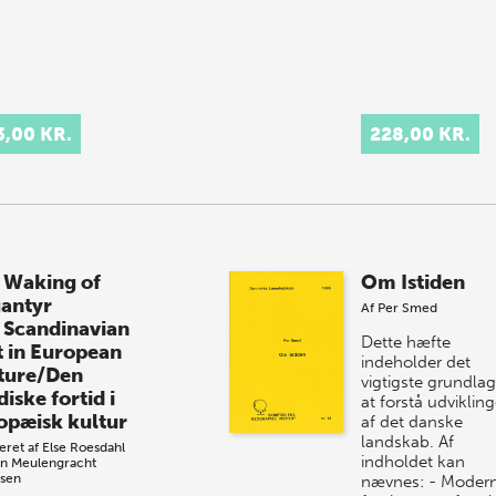
3,00 KR.
228,00 KR.
 Waking of
Om Istiden
antyr
Af
Per Smed
 Scandinavian
Dette hæfte
t in European
indeholder det
ture/Den
vigtigste grundlag
iske fortid i
at forstå udviklin
opæisk kultur
af det danske
landskab. Af
eret af
Else Roesdahl
indholdet kan
n Meulengracht
sen
nævnes: - Moder