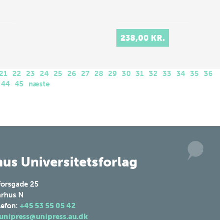
238,00 KR.
21
22
23
24
25
26
27
28
29
30
31
32
33
34
35
36
44
45
næste
us Universitetsforlag
forsgade 25
rhus N
lefon:
+45 53 55 05 42
unipress@unipress.au.dk