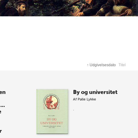
↑
Udgivelsesdato
Titel
den
By og universitet
Af
Palle Lykke
...
.
e
r