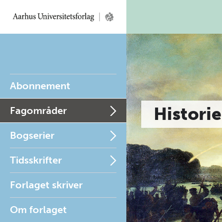
Abonnement
Historie
Fagområder
Bogserier
Tidsskrifter
Forlaget skriver
Om forlaget