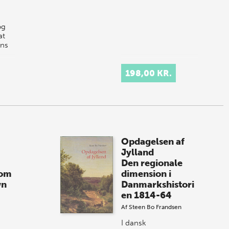
og
at
ens
e
198,00 KR.
r,…
Opdagelsen af
Jylland
Den regionale
rom
dimension i
wn
Danmarkshistori
en 1814-64
Af
Steen Bo Frandsen
I dansk