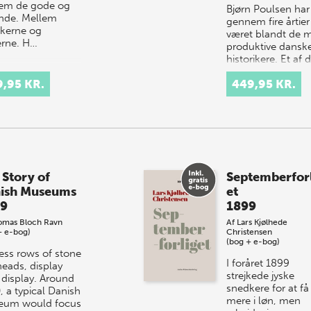
em de gode og
Bjørn Poulsen har
nde. Mellem
gen­nem fire årtier
kerne og
været blandt de 
erne. H…
produktive dansk
historikere. Et af 
mange forskning
9,95 KR.
449,95 KR.
områder, h…
 Story of
Septemberfor
ish Museums
et
9
1899
omas Bloch Ravn
Af
Lars Kjølhede
+ e-bog)
Christensen
(bog + e-bog)
ess rows of stone
I foråret 1899
heads, display
strejkede jyske
r display. Around
snedkere for at få
, a typical Danish
mere i løn, men
eum would focus