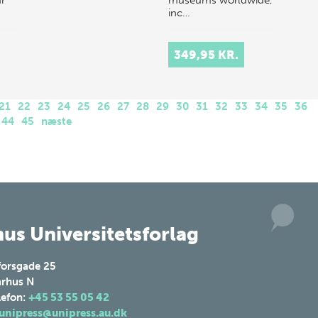
inc…
349,95 KR.
21
22
23
24
25
26
27
28
29
30
31
32
33
34
35
36
44
45
næste
us Universitetsforlag
forsgade 25
rhus N
lefon:
+45 53 55 05 42
unipress@unipress.au.dk