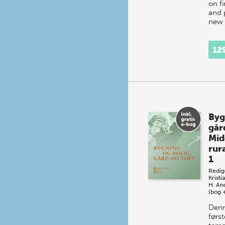
on f
and 
new 
12
Byg
går
Mid
rur
1
Redig
Kristi
H. An
(bog 
Denn
først