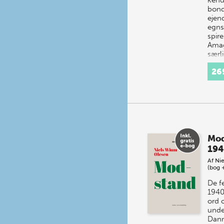
bond
ejen
egns
spir
Amag
særli
sam
26
Mod
194
Af
Ni
(bog 
De f
1940
ord 
unde
Danm