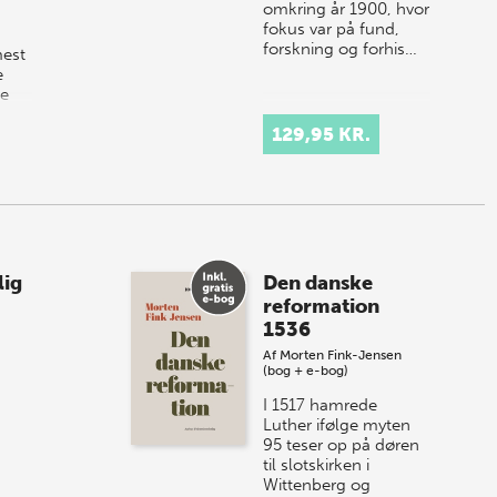
omkring år 1900, hvor
fokus var på fund,
forskning og forhis…
mest
e
de
s­
129,95 KR.
lig
Den danske
reformation
1536
Af
Morten Fink-Jensen
(bog + e-bog)
I 1517 hamrede
Luther ifølge myten
95 teser op på døren
til slotskirken i
Wittenberg og