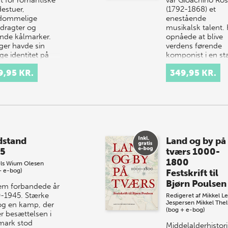
estuer,
(1792-1868) et
dommelige
enestående
dragter og
musikalsk talent.
ende kålmarker.
opnåede at blive
er havde sin
verdens førende
ge identitet på
komponist i en st
me måde s…
konkur…
9,95 KR.
349,95 KR.
stand
Land og by på
5
tværs 1000-
1800
els Wium Olesen
+ e-bog)
Festskrift til
Bjørn Poulsen
em forbandede år
-1945. Stærke
Redigeret af
Mikkel Le
Jespersen
Mikkel Thel
og en kamp, der
(bog + e-bog)
r besættelsen i
ark stod
Middelalderhistor