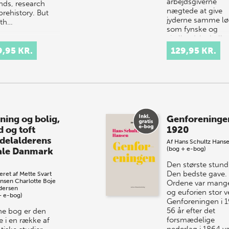
arbejdsgiverne
inds, research
nægtede at give
prehistory. But
jyderne samme l
th…
som fynske og
sjællandske kolleg
…
9,95 KR.
129,95 KR.
ning og bolig,
Genforeninge
d og toft
1920
delalderens
Af
Hans Schultz Hans
(bog + e-bog)
ale Danmark
Den største stund
Den bedste gave.
eret af
Mette Svart
ansen
Charlotte Boje
Ordene var mang
dersen
og euforien stor 
+ e-bog)
Genforeningen i 1
56 år efter det
e bog er den
forsmædelige
e i en række af
nederlag i 1864 v