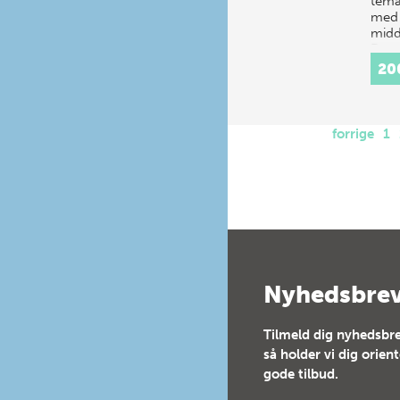
tema
med 
midd
Dan
tema
20
boli
forrige
1
Nyhedsbre
Tilmeld dig nyhedsbre
så holder vi dig orien
gode tilbud.