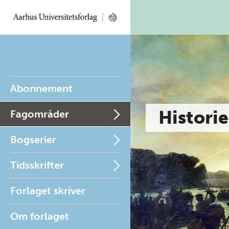
Abonnement
Historie
Fagområder
Bogserier
Tidsskrifter
Forlaget skriver
Om forlaget