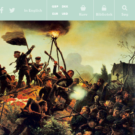
GBP
DKK
In English
EUR
USD
Kurv
Bibliotek
Søg