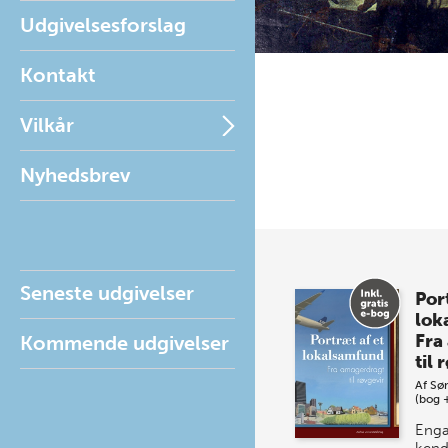
Udgivelsesforslag
Kontakt
Vilkår
Nyhedsbrev
Seneste udgivelser
Por
lok
Fra
Kommende udgivelser
til 
Af
Sø
(bog 
Enga
kend