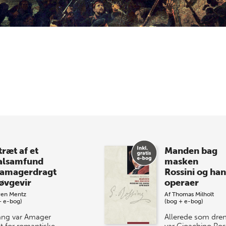
træt af et
Manden bag
alsamfund
masken
 amagerdragt
Rossini og han
røvgevir
operaer
ren Mentz
Af
Thomas Milholt
+ e-bog)
(bog + e-bog)
ng var Amager
Allerede som dre
t for romantiske
var Gioachino Ros