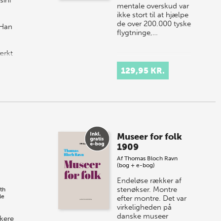
mentale overskud var
ikke stort til at hjælpe
de over 200.000 tyske
 Han
flygtninge,…
ærkt
129,95 KR.
Museer for folk
1909
Af
Thomas Bloch Ravn
(bog + e-bog)
Endeløse rækker af
stenøkser. Montre
th
le
efter montre. Det var
virkeligheden på
danske museer
ikeren