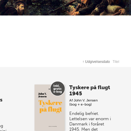
↑
Udgivelsesdato
Titel
Tyskere på flugt
1945
s
Af
John V. Jensen
(bog + e-bog)
Endelig befriet.
Lettelsen var enorm i
Danmark i foråret
ng
1945. Men det
sini