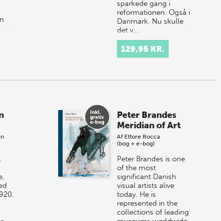
sparkede gang i
reformationen. Også i
øn
Danmark. Nu skulle
det v…
er.
129,95 KR.
n
Peter Brandes
Meridian of Art
en
Af
Ettore Rocca
(bog + e-bog)
.
Peter Brandes is one
of the most
e,
significant Danish
ved
visual artists alive
920.
today. He is
represented in the
collections of leading
ar
museums worldwide,