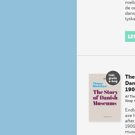
mell
de o
dans
tysk
12
The
Dan
190
Af
Th
(bog 
Endl
axe 
afte
1900
mus