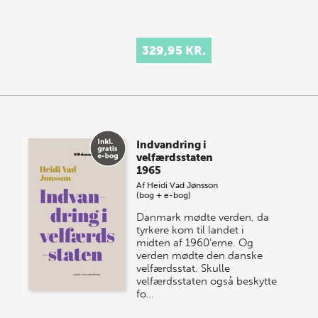
329,95 KR.
Indvandring i
velfærdsstaten
1965
Af
Heidi Vad Jønsson
(bog + e-bog)
Danmark mødte verden, da
tyrkere kom til landet i
midten af 1960’erne. Og
verden mødte den danske
velfærdsstat. Skulle
velfærdsstaten også beskytte
fo…