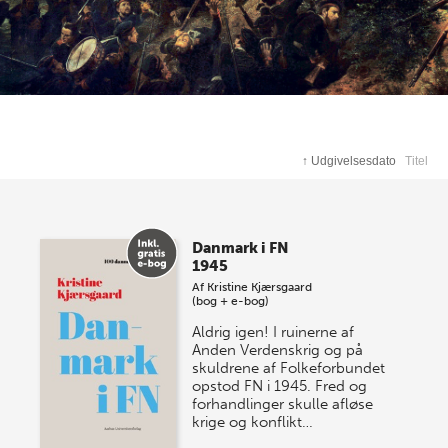
↑
Udgivelsesdato
Titel
Danmark i FN
1945
Af
Kristine Kjærsgaard
(bog + e-bog)
Aldrig igen! I ruinerne af
Anden Verdenskrig og på
skuldrene af Folkeforbundet
opstod FN i 1945. Fred og
forhandlinger skulle afløse
krige og konflikt…