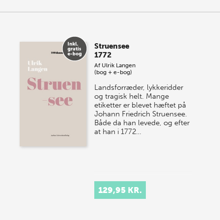
Struensee
1772
Af
Ulrik Langen
(bog + e-bog)
Landsforræder, lykkeridder
og tragisk helt. Mange
etiketter er blevet hæftet på
Johann Friedrich Struensee.
Både da han levede, og efter
at han i 1772…
129,95 KR.