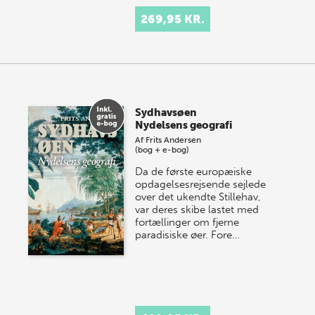
269,95 KR.
Sydhavsøen
Nydelsens geografi
Af
Frits Andersen
(bog + e-bog)
Da de første europæiske
opdagelsesrejsende sejlede
over det ukendte Stillehav,
var deres skibe lastet med
fortællinger om fjerne
paradisiske øer. Fore…