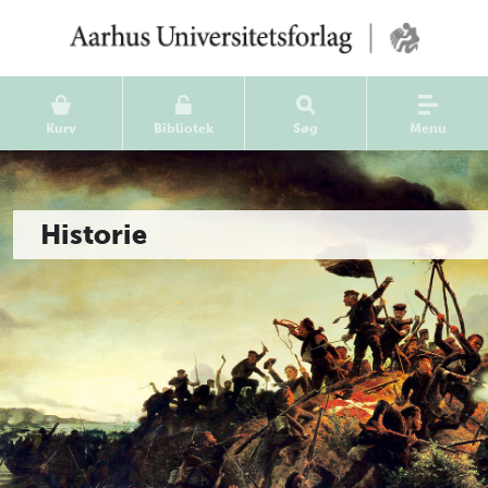
Kurv
Bibliotek
Søg
Menu
Historie