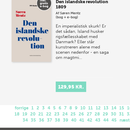
Den islandske revolution
1809
Af
Søren Mentz
(bog + e-bog)
En imperialistisk skurk! Er
det sådan, Island husker
rigsfællesskabet med
Danmark? Eller står
kunstneren alene med
scenen nedenfor - en saga
om magtmi…
129,95 KR.
forrige
1
2
3
4
5
6
7
8
9
10
11
12
13
14
15
1
18
19
20
21
22
23
24
25
26
27
28
29
30
31
3
34
35
36
37
38
39
40
41
42
43
44
45
næst