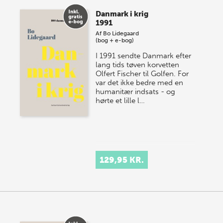
Danmark i krig
1991
Af
Bo Lidegaard
(bog + e-bog)
I 1991 sendte Danmark efter
lang tids tøven korvetten
Olfert Fischer til Golfen. For
var det ikke bedre med en
humanitær indsats - og
hørte et lille l…
129,95 KR.