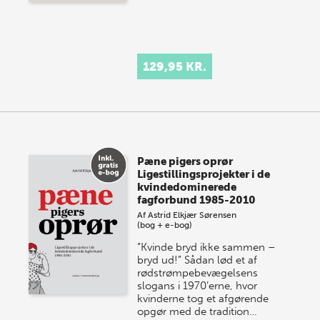
129,95 KR.
Pæne pigers oprør
Ligestillingsprojekter i de
kvindedominerede
fagforbund 1985-2010
Af
Astrid Elkjær Sørensen
(bog + e-bog)
”Kvinde bryd ikke sammen –
bryd ud!” Sådan lød et af
rødstrømpebevægelsens
slogans i 1970’erne, hvor
kvinderne tog et afgørende
opgør med de tradition…