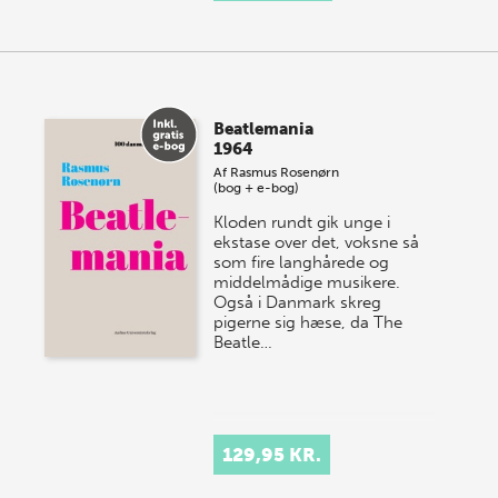
Beatlemania
1964
Af
Rasmus Rosenørn
(bog + e-bog)
Kloden rundt gik unge i
ekstase over det, voksne så
som fire langhårede og
middelmådige musikere.
Også i Danmark skreg
pigerne sig hæse, da The
Beatle…
129,95 KR.