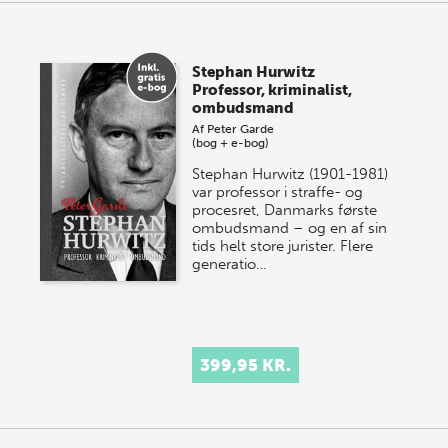
Stephan Hurwitz
Professor, kriminalist,
ombudsmand
Af
Peter Garde
(bog + e-bog)
Stephan Hurwitz (1901-1981)
var professor i straffe- og
procesret, Danmarks første
ombudsmand – og en af sin
tids helt store jurister. Flere
generatio…
399,95 KR.