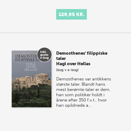
129,95 KR.
Demosthenes' filippiske
taler
Hagl over Hellas
(bog + e-bog)
Demosthenes var antikkens
største taler. Blandt hans
mest berømte taler er dem,
han som politiker holdt i
årene efter 350 f.v.t., hvor
han opildnede a…